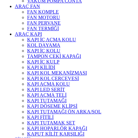
VAKUM POMPA CONTA
ARAÇ FAN
FAN KOMPLE
FAN MOTORU
FAN PERVANE
FAN TERMİĞİ
ARAÇ KAPI
KAPI İÇ AÇMA KOLU
KOL DAYAMA
KAPI İÇ KOLU
TAMPON ÇEKİ KAPAĞI
KAPI İÇ KULP
KAPI KİLİDİ
KAPI KOL MEKANİZMASI
KAPI KOL ÇERÇEVESİ
KAPI AÇMA KOLU
KAPI LED ŞERİT
KAPI AÇMA TELİ
KAPI TUTAMAĞI
KAPI DÖŞEME KLİPSİ
KAPI TUTAMAĞI ÖN ARKA/SOL
KAPI FİTİLİ
KAPI TUTAMAK SET
KAPI HOPARLÖR KAPAĞI
KAPUT KİLİT KARŞILIĞI