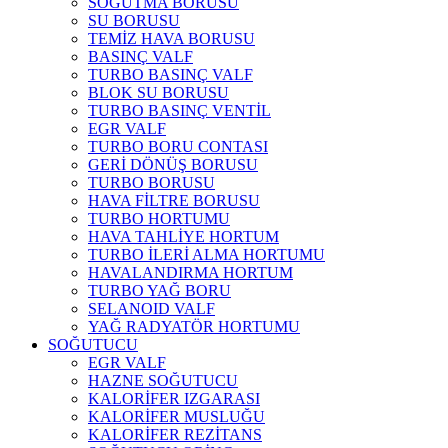
SOĞUTMA BORUSU
SU BORUSU
TEMİZ HAVA BORUSU
BASINÇ VALF
TURBO BASINÇ VALF
BLOK SU BORUSU
TURBO BASINÇ VENTİL
EGR VALF
TURBO BORU CONTASI
GERİ DÖNÜŞ BORUSU
TURBO BORUSU
HAVA FİLTRE BORUSU
TURBO HORTUMU
HAVA TAHLİYE HORTUM
TURBO İLERİ ALMA HORTUMU
HAVALANDIRMA HORTUM
TURBO YAĞ BORU
SELANOID VALF
YAĞ RADYATÖR HORTUMU
SOĞUTUCU
EGR VALF
HAZNE SOĞUTUCU
KALORİFER IZGARASI
KALORİFER MUSLUĞU
KALORİFER REZİTANS