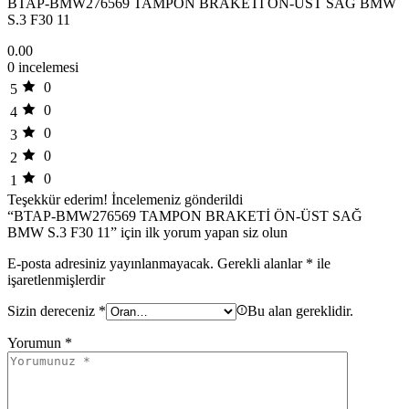
BTAP-BMW276569 TAMPON BRAKETİ ÖN-ÜST SAĞ BMW
S.3 F30 11
0.00
0 incelemesi
0
5
0
4
0
3
0
2
0
1
Teşekkür ederim!
İncelemeniz gönderildi
“BTAP-BMW276569 TAMPON BRAKETİ ÖN-ÜST SAĞ
BMW S.3 F30 11” için ilk yorum yapan siz olun
E-posta adresiniz yayınlanmayacak.
Gerekli alanlar
*
ile
işaretlenmişlerdir
Sizin dereceniz
*
Bu alan gereklidir.
Yorumun
*