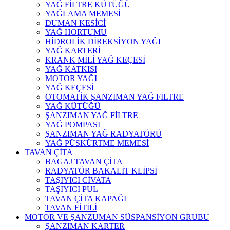
YAĞ FİLTRE KÜTÜĞÜ
YAĞLAMA MEMESİ
DUMAN KESİCİ
YAĞ HORTUMU
HİDROLİK DİREKSİYON YAĞI
YAĞ KARTERİ
KRANK MİLİ YAĞ KEÇESİ
YAĞ KATKISI
MOTOR YAĞI
YAĞ KEÇESİ
OTOMATİK ŞANZIMAN YAĞ FİLTRE
YAĞ KÜTÜĞÜ
ŞANZIMAN YAĞ FİLTRE
YAĞ POMPASI
ŞANZIMAN YAĞ RADYATÖRÜ
YAĞ PÜSKÜRTME MEMESİ
TAVAN ÇİTA
BAGAJ TAVAN ÇİTA
RADYATÖR BAKALİT KLİPSİ
TAŞIYICI CİVATA
TAŞIYICI PUL
TAVAN ÇİTA KAPAĞI
TAVAN FİTİLİ
MOTOR VE ŞANZUMAN SÜSPANSİYON GRUBU
ŞANZIMAN KARTER