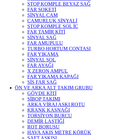
STOP KOMPLE BEYAZ SAĞ
FAR SOKETİ
SİNYAL CAM
ÇAMURLUK SİNYALİ
STOP KOMPLE SOL İÇ
FAR TAMİR KİTİ
SİNYAL SAĞ
FAR AMUPULU
TURBO HORTUM CONTASI
FAR YIKAMA
SİNYAL SOL
FAR AYAĞI
X ZERON AMPUL
FAR YIKAMA KAPAĞI
SİS FAR SAĞ
ÖN VE ARKA ALT TAKIM GRUBU
GÖVDE KİTİ
SİBOP TAKIMI
ARKA VİRAJ ASKI ROTU
KRANK KASNAĞI
TORSİYON BURCU
DEMİR LASTİĞİ
ROT BORUSU
HAVA AKIŞ METRE KÖRÜK
ŞAFT ASKISI