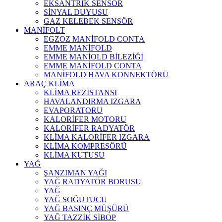
EKSANTRİK SENSÖR
SİNYAL DUYUSU
GAZ KELEBEK SENSÖR
MANİFOLT
EGZOZ MANİFOLD CONTA
EMME MANİFOLD
EMME MANİOLD BİLEZİĞİ
EMME MANİFOLD CONTA
MANİFOLD HAVA KONNEKTÖRÜ
ARAÇ KLİMA
KLİMA REZİSTANSI
HAVALANDIRMA IZGARA
EVAPORATORU
KALORİFER MOTORU
KALORİFER RADYATÖR
KLİMA KALORİFER IZGARA
KLİMA KOMPRESÖRÜ
KLİMA KUTUSU
YAĞ
ŞANZIMAN YAĞI
YAĞ RADYATÖR BORUSU
YAĞ
YAĞ SOĞUTUCU
YAĞ BASINÇ MÜŞÜRÜ
YAĞ TAZZİK SİBOP