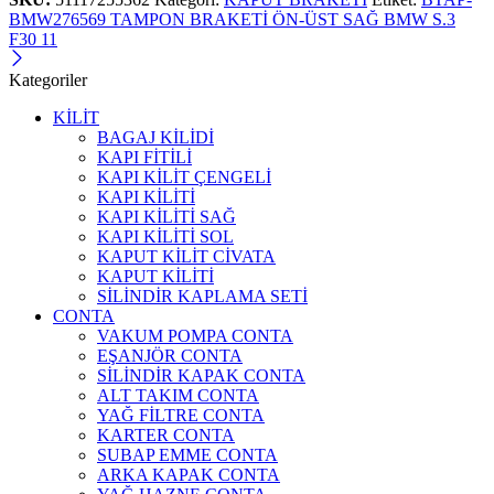
BMW276569 TAMPON BRAKETİ ÖN-ÜST SAĞ BMW S.3
F30 11
Kategoriler
KİLİT
BAGAJ KİLİDİ
KAPI FİTİLİ
KAPI KİLİT ÇENGELİ
KAPI KİLİTİ
KAPI KİLİTİ SAĞ
KAPI KİLİTİ SOL
KAPUT KİLİT CİVATA
KAPUT KİLİTİ
SİLİNDİR KAPLAMA SETİ
CONTA
VAKUM POMPA CONTA
EŞANJÖR CONTA
SİLİNDİR KAPAK CONTA
ALT TAKIM CONTA
YAĞ FİLTRE CONTA
KARTER CONTA
SUBAP EMME CONTA
ARKA KAPAK CONTA