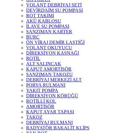
VOLANT DEBRİYAJ SETİ
DEVİRDAİM SU POMPASI
ROT TAKIMI
AKÜ KABLOSU
İLAVE SU POMPASI
ŞANZIMAN KARTER
BURÇ
ÖN VİRAJ DEMİR LASTİĞİ
VOLANT OKUYUCU
DİREKSİYON KASNAĞI
ROTİL
ALT SALINCAK
KAPUT AMORTİSÖR
ŞANZIMAN TAKOZU
DEBRİYAJ MERKEZİ ALT
PORYA RULMANI
YAKIT POMPA
DİREKSİYON KÖRÜĞÜ
ROTİLLİ KOL
AMORTİSÖR
KAPUT AYAR TAPASI
TAKOZ
DEBRİYAJ RULMANI
RADYATÖR BAKALİT KLİPS