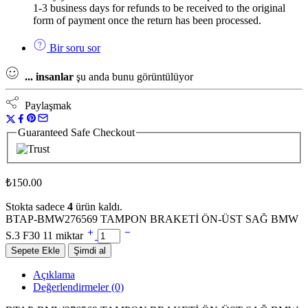
1-3 business days for refunds to be received to the original
form of payment once the return has been processed.
Bir soru sor
...
insanlar
şu anda bunu görüntülüyor
Paylaşmak
Guaranteed Safe Checkout
₺
150.00
Stokta sadece
4
ürün kaldı.
BTAP-BMW276569 TAMPON BRAKETİ ÖN-ÜST SAĞ BMW
S.3 F30 11 miktar
Sepete Ekle
Şimdi al
Açıklama
Değerlendirmeler (0)