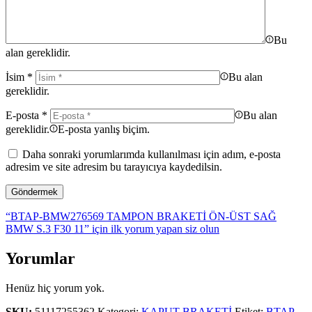
Bu
alan gereklidir.
İsim
*
Bu alan
gereklidir.
E-posta
*
Bu alan
gereklidir.
E-posta yanlış biçim.
Daha sonraki yorumlarımda kullanılması için adım, e-posta
adresim ve site adresim bu tarayıcıya kaydedilsin.
“BTAP-BMW276569 TAMPON BRAKETİ ÖN-ÜST SAĞ
BMW S.3 F30 11” için ilk yorum yapan siz olun
Yorumlar
Henüz hiç yorum yok.
SKU:
51117255362
Kategori:
KAPUT BRAKETİ
Etiket:
BTAP-