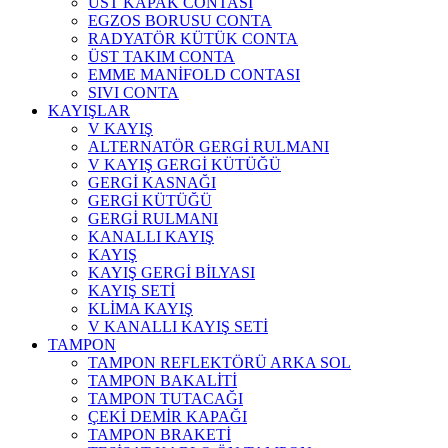
ÜST KAPAK CONTASI
EGZOS BORUSU CONTA
RADYATÖR KÜTÜK CONTA
ÜST TAKIM CONTA
EMME MANİFOLD CONTASI
SIVI CONTA
KAYIŞLAR
V KAYIŞ
ALTERNATÖR GERGİ RULMANI
V KAYIŞ GERGİ KÜTÜĞÜ
GERGİ KASNAĞI
GERGİ KÜTÜĞÜ
GERGİ RULMANI
KANALLI KAYIŞ
KAYIŞ
KAYIŞ GERGİ BİLYASI
KAYIŞ SETİ
KLİMA KAYIŞ
V KANALLI KAYIŞ SETİ
TAMPON
TAMPON REFLEKTÖRÜ ARKA SOL
TAMPON BAKALİTİ
TAMPON TUTACAĞI
ÇEKİ DEMİR KAPAĞI
TAMPON BRAKETİ