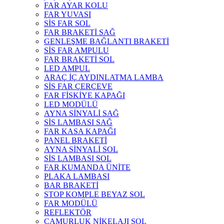
FAR AYAR KOLU
FAR YUVASI
SİS FAR SOL
FAR BRAKETİ SAĞ
GENLEŞME BAĞLANTI BRAKETİ
SİS FAR AMPULU
FAR BRAKETİ SOL
LED AMPUL
ARAÇ İÇ AYDINLATMA LAMBA
SİS FAR ÇERÇEVE
FAR FİSKİYE KAPAĞI
LED MODÜLÜ
AYNA SİNYALİ SAĞ
SİS LAMBASI SAĞ
FAR KASA KAPAĞI
PANEL BRAKETİ
AYNA SİNYALİ SOL
SİS LAMBASI SOL
FAR KUMANDA ÜNİTE
PLAKA LAMBASI
BAR BRAKETİ
STOP KOMPLE BEYAZ SOL
FAR MODÜLÜ
REFLEKTÖR
ÇAMURLUK NİKELAJI SOL