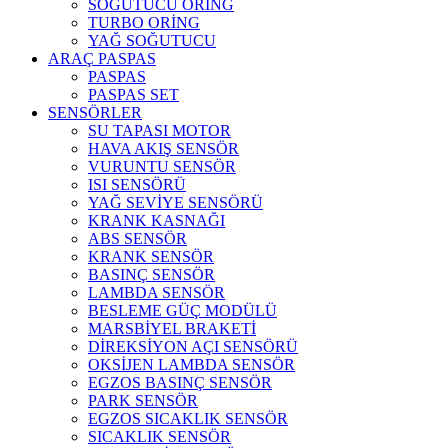
SOĞUTUCU ORİNG
TURBO ORİNG
YAĞ SOĞUTUCU
ARAÇ PASPAS
PASPAS
PASPAS SET
SENSÖRLER
SU TAPASI MOTOR
HAVA AKIŞ SENSÖR
VURUNTU SENSÖR
ISI SENSÖRÜ
YAĞ SEVİYE SENSÖRÜ
KRANK KASNAĞI
ABS SENSÖR
KRANK SENSÖR
BASINÇ SENSÖR
LAMBDA SENSÖR
BESLEME GÜÇ MODÜLÜ
MARSBİYEL BRAKETİ
DİREKSİYON AÇI SENSÖRÜ
OKSİJEN LAMBDA SENSÖR
EGZOS BASINÇ SENSÖR
PARK SENSÖR
EGZOS SICAKLIK SENSÖR
SICAKLIK SENSÖR