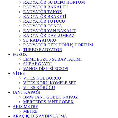
RADYATÖR SU DEPO HORTUM
RADYATÖR BAKALİTİ
RADYATÖR TAKOZ
RADYATÖR BRAKETİ
RADYATÖR TUTUCU
RADYATÖR CONTA
RADYATÖR YAN BAKALİT
RADYATÖR DAVLUMBAZ
SU RADYATÖRÜ
RADYATÖR GERİ DÖNÜŞ HORTUM
TURBO RADYATÖR
EGZOZ
EMME EGZOS SUBAP TAKIMI
SUBAP GAYDI
VANOS DİŞLİSİ EGZOS
VİTES
VİTES KOL BURCU
VİTES KÖRÜ KOMPLE SET
VİTES KÖRÜĞÜ
JANT KAPAĞI
BMW JANT GÖBEK KAPAĞI
MERCEDES JANT GÖBEK
AKIŞ METRE
METRE
ARAÇ İÇ DIŞ AYDINLATMA