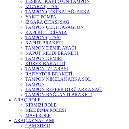
TESİSAT KABLO ÖN TAMPON
IZGARA ÇİTASI
TAMPON ÇEKİ KAPAĞI ARKA
YAKIT POMPA
IZGARA ÇITASI SAĞ
TAMPON ÇEKİ KAPAĞI ÖN
KAPI KİLİT CİVATA
TAMPON ÇİTASI
KAPUT BRAKETİ
TAMPON DEMİR AYAĞI
KAPUT KİLİDİ BRAKETİ
TAMPON DEMİRİ
KÜREK BAKALİTİ
TAMPON IZGARASI
RADYATÖR BRAKETİ
TAMPON NİKELAJI ARKA SOL
TAMPON
TAMPON REFLEKTÖRÜ ARKA SAĞ
TAMPON BAĞLANTI BRAKETİ
ARAÇ ROLE
KIRMIZI ROLE
KIZDIRMA ROLESİ
MAVİ ROLE
ARAÇ AYNA CAMI
CAM SUYU