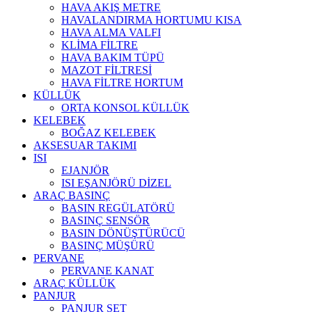
HAVA AKIŞ METRE
HAVALANDIRMA HORTUMU KISA
HAVA ALMA VALFI
KLİMA FİLTRE
HAVA BAKIM TÜPÜ
MAZOT FİLTRESİ
HAVA FİLTRE HORTUM
KÜLLÜK
ORTA KONSOL KÜLLÜK
KELEBEK
BOĞAZ KELEBEK
AKSESUAR TAKIMI
ISI
EJANJÖR
ISI EŞANJÖRÜ DİZEL
ARAÇ BASINÇ
BASIN REGÜLATÖRÜ
BASINÇ SENSÖR
BASIN DÖNÜŞTÜRÜCÜ
BASINÇ MÜŞÜRÜ
PERVANE
PERVANE KANAT
ARAÇ KÜLLÜK
PANJUR
PANJUR SET