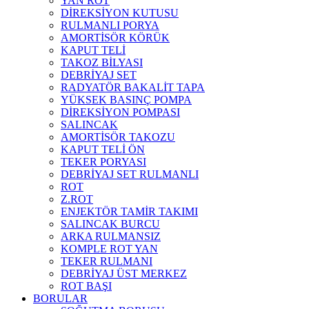
YAN ROT
DİREKSİYON KUTUSU
RULMANLI PORYA
AMORTİSÖR KÖRÜK
KAPUT TELİ
TAKOZ BİLYASI
DEBRİYAJ SET
RADYATÖR BAKALİT TAPA
YÜKSEK BASINÇ POMPA
DİREKSİYON POMPASI
SALINCAK
AMORTİSÖR TAKOZU
KAPUT TELİ ÖN
TEKER PORYASI
DEBRİYAJ SET RULMANLI
ROT
Z.ROT
ENJEKTÖR TAMİR TAKIMI
SALINCAK BURCU
ARKA RULMANSIZ
KOMPLE ROT YAN
TEKER RULMANI
DEBRİYAJ ÜST MERKEZ
ROT BAŞI
BORULAR