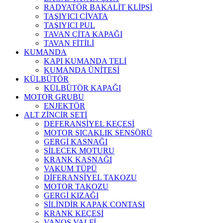
RADYATÖR BAKALİT KLİPSİ
TAŞIYICI CİVATA
TAŞIYICI PUL
TAVAN ÇİTA KAPAĞI
TAVAN FİTİLİ
KUMANDA
KAPI KUMANDA TELİ
KUMANDA ÜNİTESİ
KÜLBÜTÖR
KÜLBÜTÖR KAPAĞI
MOTOR GRUBU
ENJEKTÖR
ALT ZİNCİR SETİ
DEFERANSİYEL KEÇESİ
MOTOR SICAKLIK SENSÖRÜ
GERGİ KASNAĞI
SİLECEK MOTURU
KRANK KASNAĞI
VAKUM TÜPÜ
DİFERANSİYEL TAKOZU
MOTOR TAKOZU
GERGİ KIZAĞI
SİLİNDİR KAPAK CONTASI
KRANK KEÇESİ
VANOS VALFİ