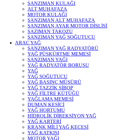
ŞANZIMAN KULAĞI
ALT MUHAFAZA
MOTOR KULAĞI
ŞANZIMAN ALT MUHAFAZA
ŞANZIMAN AYAR MOTOR DİŞLİSİ
ŞAZIMAN TAKOZU
ŞANZIMAN YAĞ SOĞUTUCU
ARAÇ YAĞ
ŞANZIMAN YAĞ RADYATÖRÜ
YAĞ PÜSKÜRTME MEMESİ
ŞANZIMAN YAĞI
YAĞ RADYATÖR BORUSU
YAĞ
YAĞ SOĞUTUCU
YAĞ BASINÇ MÜŞÜRÜ
YAĞ TAZZİK SİBOP
YAĞ FİLTRE KÜTÜĞÜ
YAĞLAMA MEMESİ
DUMAN KESİCİ
YAĞ HORTUMU
HİDROLİK DİREKSİYON YAĞ
YAĞ KARTERİ
KRANK MİLİ YAĞ KEÇESİ
YAĞ KATKISI
MOTOR YAĞI