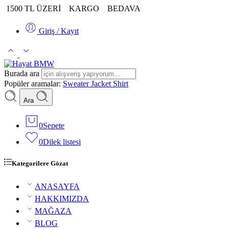
1500 TL ÜZERİ
KARGO
BEDAVA
Giriş / Kayıt
Burada ara
Popüler aramalar:
Sweater
Jacket
Shirt
Ara
0
Sepete
0
Dilek listesi
Kategorilere Gözat
ANASAYFA
HAKKIMIZDA
MAĞAZA
BLOG