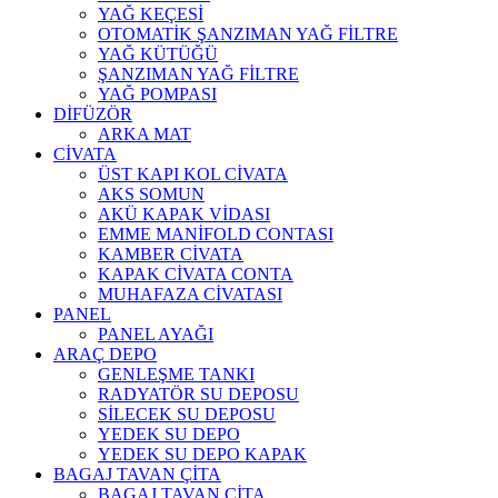
YAĞ KEÇESİ
OTOMATİK ŞANZIMAN YAĞ FİLTRE
YAĞ KÜTÜĞÜ
ŞANZIMAN YAĞ FİLTRE
YAĞ POMPASI
DİFÜZÖR
ARKA MAT
CİVATA
ÜST KAPI KOL CİVATA
AKS SOMUN
AKÜ KAPAK VİDASI
EMME MANİFOLD CONTASI
KAMBER CİVATA
KAPAK CİVATA CONTA
MUHAFAZA CİVATASI
PANEL
PANEL AYAĞI
ARAÇ DEPO
GENLEŞME TANKI
RADYATÖR SU DEPOSU
SİLECEK SU DEPOSU
YEDEK SU DEPO
YEDEK SU DEPO KAPAK
BAGAJ TAVAN ÇİTA
BAGAJ TAVAN ÇİTA