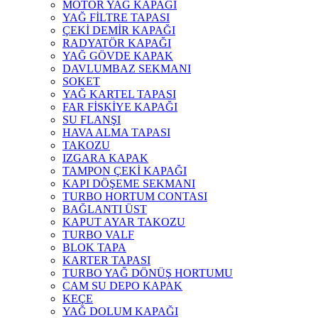
MOTOR YAĞ KAPAĞI
YAĞ FİLTRE TAPASI
ÇEKİ DEMİR KAPAĞI
RADYATÖR KAPAĞI
YAĞ GÖVDE KAPAK
DAVLUMBAZ SEKMANI
SOKET
YAĞ KARTEL TAPASI
FAR FİSKİYE KAPAĞI
SU FLANŞI
HAVA ALMA TAPASI
TAKOZU
IZGARA KAPAK
TAMPON ÇEKİ KAPAĞI
KAPI DÖŞEME SEKMANI
TURBO HORTUM CONTASI
BAĞLANTI ÜST
KAPUT AYAR TAKOZU
TURBO VALF
BLOK TAPA
KARTER TAPASI
TURBO YAĞ DÖNÜŞ HORTUMU
CAM SU DEPO KAPAK
KEÇE
YAĞ DOLUM KAPAĞI