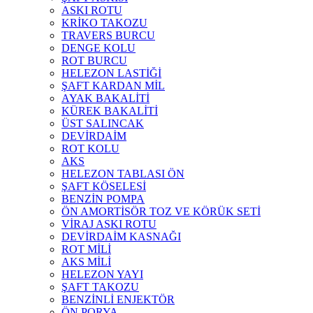
ASKI ROTU
KRİKO TAKOZU
TRAVERS BURCU
DENGE KOLU
ROT BURCU
HELEZON LASTİĞİ
ŞAFT KARDAN MİL
AYAK BAKALİTİ
KÜREK BAKALİTİ
ÜST SALINCAK
DEVİRDAİM
ROT KOLU
AKS
HELEZON TABLASI ÖN
ŞAFT KÖSELESİ
BENZİN POMPA
ÖN AMORTİSÖR TOZ VE KÖRÜK SETİ
VİRAJ ASKI ROTU
DEVİRDAİM KASNAĞI
ROT MİLİ
AKS MİLİ
HELEZON YAYI
ŞAFT TAKOZU
BENZİNLİ ENJEKTÖR
ÖN PORYA