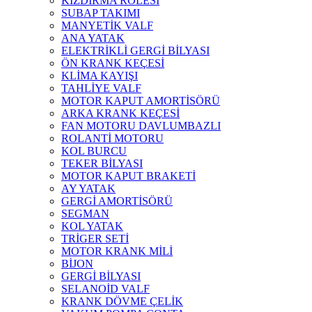
KIZDIRMA RÖLESİ
SUBAP TAKIMI
MANYETİK VALF
ANA YATAK
ELEKTRİKLİ GERGİ BİLYASI
ÖN KRANK KEÇESİ
KLİMA KAYIŞI
TAHLİYE VALF
MOTOR KAPUT AMORTİSÖRÜ
ARKA KRANK KEÇESİ
FAN MOTORU DAVLUMBAZLI
ROLANTİ MOTORU
KOL BURCU
TEKER BİLYASI
MOTOR KAPUT BRAKETİ
AY YATAK
GERGİ AMORTİSÖRÜ
SEGMAN
KOL YATAK
TRİGER SETİ
MOTOR KRANK MİLİ
BİJON
GERGİ BİLYASI
SELANOİD VALF
KRANK DÖVME ÇELİK