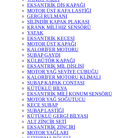
EKSANTRİK DİŞ KAPAĞI
MOTOR ÜST KAFA LASTİĞİ
GERGİ RULMANI
SİLİNDİR KAPAK PLAKASI
KRANK MİLİ HIZ SENSÖRÜ
YATAK
EKSANTRİK KEÇESİ
MOTOR ÜST KAPAĞI
KALORİFER MOTORU
SUBAP GAYDI
KÜLBÜTÖR KAPAĞI
EKSANTRİK MİL DİŞLİSİ
MOTOR YAĞ SEVİYE ÇUBUĞU
KALORİFER MOTORU KLİMALI
SUBAP KAPAK CONTASI
KÜTÜKLÜ BİLYA
EKSANTRİK MİLİ KONUM SENSÖRÜ
MOTOR YAĞ SOĞUTUCU
KEÇE SUBAP
SUBAP LASTİĞİ
KÜTÜKLÜ GERGİ BİLYASI
ALT ZİNCİR SETİ
EKSANTRİK ZİNCİRİ
MOTOR YAĞLARI