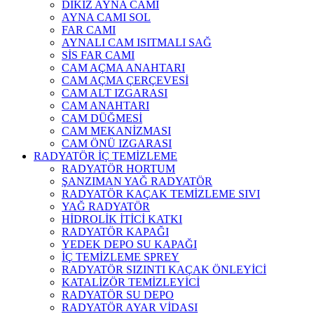
DİKİZ AYNA CAMI
AYNA CAMI SOL
FAR CAMI
AYNALI CAM ISITMALI SAĞ
SİS FAR CAMI
CAM AÇMA ANAHTARI
CAM AÇMA ÇERÇEVESİ
CAM ALT IZGARASI
CAM ANAHTARI
CAM DÜĞMESİ
CAM MEKANİZMASI
CAM ÖNÜ IZGARASI
RADYATÖR İÇ TEMİZLEME
RADYATÖR HORTUM
ŞANZIMAN YAĞ RADYATÖR
RADYATÖR KAÇAK TEMİZLEME SIVI
YAĞ RADYATÖR
HİDROLİK İTİCİ KATKI
RADYATÖR KAPAĞI
YEDEK DEPO SU KAPAĞI
İÇ TEMİZLEME SPREY
RADYATÖR SIZINTI KAÇAK ÖNLEYİCİ
KATALİZÖR TEMİZLEYİCİ
RADYATÖR SU DEPO
RADYATÖR AYAR VİDASI