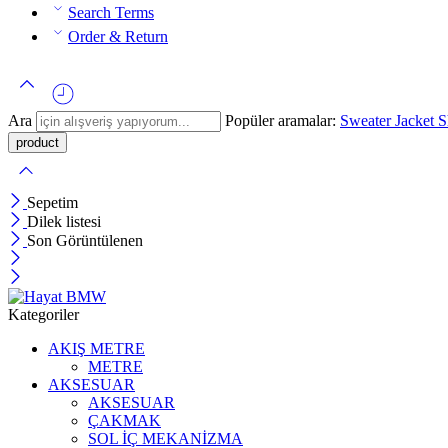
Search Terms
Order & Return
Ara
Popüler aramalar:
Sweater
Jacket
S
Sepetim
Dilek listesi
Son Görüntülenen
Kategoriler
AKIŞ METRE
METRE
AKSESUAR
AKSESUAR
ÇAKMAK
SOL İÇ MEKANİZMA