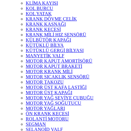
KLİMA KAYIŞI
KOL BURCU
KOL YATAK
KRANK DÖVME ÇELİK
KRANK KASNAĞI
KRANK KEÇESİ
KRANK MİLİ HIZ SENSÖRÜ
KÜLBÜTÖR KAPAĞI
KÜTÜKLÜ BİLYA
KÜTÜKLÜ GERGİ BİLYASI
MANYETİK VALF
MOTOR KAPUT AMORTİSÖRÜ
MOTOR KAPUT BRAKETİ
MOTOR KRANK MİLİ
MOTOR SICAKLIK SENSÖRÜ
MOTOR TAKOZU
MOTOR ÜST KAFA LASTİĞİ
MOTOR ÜST KAPAĞI
MOTOR YAĞ SEVİYE ÇUBUĞU
MOTOR YAĞ SOĞUTUCU
MOTOR YAĞLARI
ÖN KRANK KEÇESİ
ROLANTİ MOTORU
SEGMAN
SELANOİD VALF