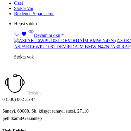
Özel
Stokta Var
Beklenen Siparişlerde
Hepsi satıldı
Devamını oku
ASPART-6WPU1081 DEVİRDAİM BMW N47N (A30 RAF
Stokta yok
İletişim
0 (536) 062 35 44
Sanayi, 60008. Sk. küsget sanayii sitesi, 27110
Şehitkamil/Gaziantep
Hızlı Erişim