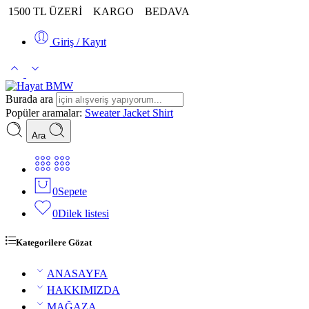
1500 TL ÜZERİ
KARGO
BEDAVA
Giriş / Kayıt
Burada ara
Popüler aramalar:
Sweater
Jacket
Shirt
Ara
0
Sepete
0
Dilek listesi
Kategorilere Gözat
ANASAYFA
HAKKIMIZDA
MAĞAZA