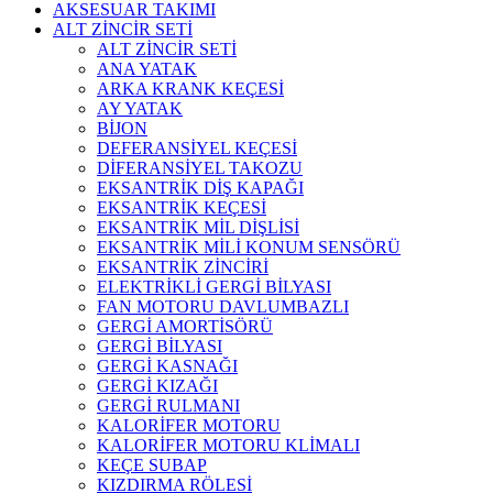
AKSESUAR TAKIMI
ALT ZİNCİR SETİ
ALT ZİNCİR SETİ
ANA YATAK
ARKA KRANK KEÇESİ
AY YATAK
BİJON
DEFERANSİYEL KEÇESİ
DİFERANSİYEL TAKOZU
EKSANTRİK DİŞ KAPAĞI
EKSANTRİK KEÇESİ
EKSANTRİK MİL DİŞLİSİ
EKSANTRİK MİLİ KONUM SENSÖRÜ
EKSANTRİK ZİNCİRİ
ELEKTRİKLİ GERGİ BİLYASI
FAN MOTORU DAVLUMBAZLI
GERGİ AMORTİSÖRÜ
GERGİ BİLYASI
GERGİ KASNAĞI
GERGİ KIZAĞI
GERGİ RULMANI
KALORİFER MOTORU
KALORİFER MOTORU KLİMALI
KEÇE SUBAP
KIZDIRMA RÖLESİ