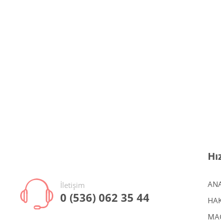
Hı
AN
İletişim
0 (536) 062 35 44
HAK
MA