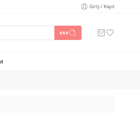
Giriş / Kayıt
ARA
İM