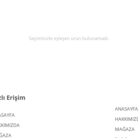
Seçiminizle eşleşen ürün bulunamadı.
zlı Erişim
ANASAYFA
ASAYFA
HAKKIMIZ
KIMIZDA
MAĞAZA
ĞAZA