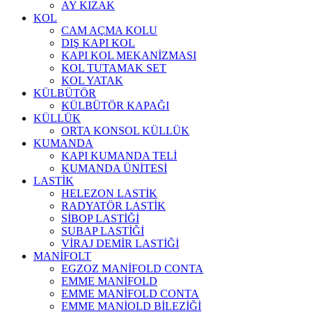
AY KIZAK
KOL
CAM AÇMA KOLU
DIŞ KAPI KOL
KAPI KOL MEKANİZMASI
KOL TUTAMAK SET
KOL YATAK
KÜLBÜTÖR
KÜLBÜTÖR KAPAĞI
KÜLLÜK
ORTA KONSOL KÜLLÜK
KUMANDA
KAPI KUMANDA TELİ
KUMANDA ÜNİTESİ
LASTİK
HELEZON LASTİK
RADYATÖR LASTİK
SİBOP LASTİĞİ
SUBAP LASTİĞİ
VİRAJ DEMİR LASTİĞİ
MANİFOLT
EGZOZ MANİFOLD CONTA
EMME MANİFOLD
EMME MANİFOLD CONTA
EMME MANİOLD BİLEZİĞİ