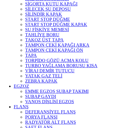
SİGORTA KUTU KAPAĞI
SİLECEK SU DEPOSU
SİLİNDİR KAPAK
START STOP DÜĞME
START STOP DÜĞME KAPAK
SU FİSKİYE MEMESİ
TAHLİYE BORU
TAKOZ ÜST TAPA
TAMPON ÇEKİ KAPAĞI ARKA
TAMPON ÇEKİ KAPAĞI ÖN
TAPA
TORPİDO GÖZÜ AÇMA KOLU
TURBO YAĞLAMA BORUSU KISA
VİRAJ DEMİR TUTUCU
YATAK GAZ TELİ
ZEBRA KAPAK
EGZOZ
EMME EGZOS SUBAP TAKIMI
SUBAP GAYDI
VANOS DİŞLİSİ EGZOS
FLANŞ
DEFERANSİYEL FLANŞ
PORYA FLANŞI
RADYATÖR ALT FLANŞ
ŞAFT FLANŞ