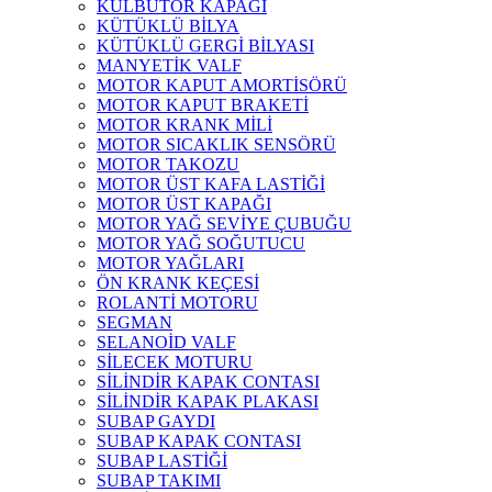
KÜLBÜTÖR KAPAĞI
KÜTÜKLÜ BİLYA
KÜTÜKLÜ GERGİ BİLYASI
MANYETİK VALF
MOTOR KAPUT AMORTİSÖRÜ
MOTOR KAPUT BRAKETİ
MOTOR KRANK MİLİ
MOTOR SICAKLIK SENSÖRÜ
MOTOR TAKOZU
MOTOR ÜST KAFA LASTİĞİ
MOTOR ÜST KAPAĞI
MOTOR YAĞ SEVİYE ÇUBUĞU
MOTOR YAĞ SOĞUTUCU
MOTOR YAĞLARI
ÖN KRANK KEÇESİ
ROLANTİ MOTORU
SEGMAN
SELANOİD VALF
SİLECEK MOTURU
SİLİNDİR KAPAK CONTASI
SİLİNDİR KAPAK PLAKASI
SUBAP GAYDI
SUBAP KAPAK CONTASI
SUBAP LASTİĞİ
SUBAP TAKIMI