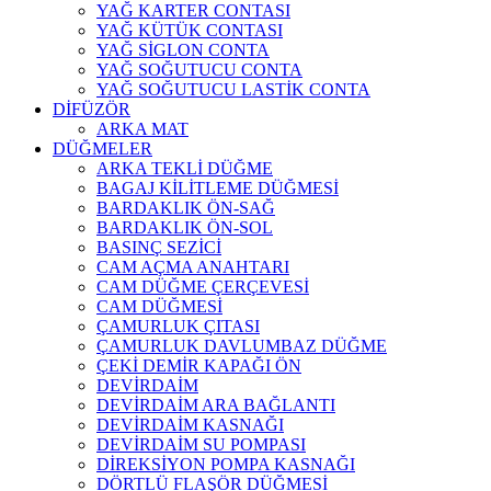
YAĞ KARTER CONTASI
YAĞ KÜTÜK CONTASI
YAĞ SİGLON CONTA
YAĞ SOĞUTUCU CONTA
YAĞ SOĞUTUCU LASTİK CONTA
DİFÜZÖR
ARKA MAT
DÜĞMELER
ARKA TEKLİ DÜĞME
BAGAJ KİLİTLEME DÜĞMESİ
BARDAKLIK ÖN-SAĞ
BARDAKLIK ÖN-SOL
BASINÇ SEZİCİ
CAM AÇMA ANAHTARI
CAM DÜĞME ÇERÇEVESİ
CAM DÜĞMESİ
ÇAMURLUK ÇITASI
ÇAMURLUK DAVLUMBAZ DÜĞME
ÇEKİ DEMİR KAPAĞI ÖN
DEVİRDAİM
DEVİRDAİM ARA BAĞLANTI
DEVİRDAİM KASNAĞI
DEVİRDAİM SU POMPASI
DİREKSİYON POMPA KASNAĞI
DÖRTLÜ FLAŞÖR DÜĞMESİ