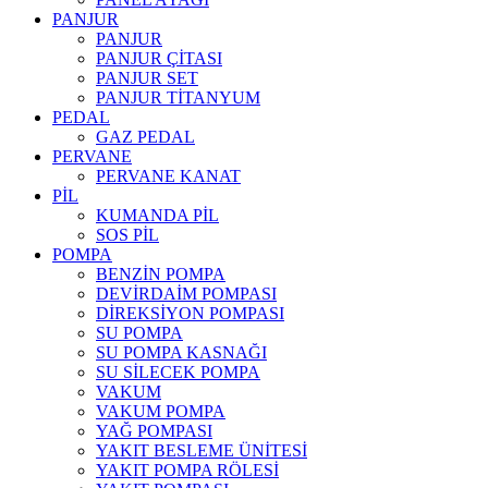
PANJUR
PANJUR
PANJUR ÇİTASI
PANJUR SET
PANJUR TİTANYUM
PEDAL
GAZ PEDAL
PERVANE
PERVANE KANAT
PİL
KUMANDA PİL
SOS PİL
POMPA
BENZİN POMPA
DEVİRDAİM POMPASI
DİREKSİYON POMPASI
SU POMPA
SU POMPA KASNAĞI
SU SİLECEK POMPA
VAKUM
VAKUM POMPA
YAĞ POMPASI
YAKIT BESLEME ÜNİTESİ
YAKIT POMPA RÖLESİ