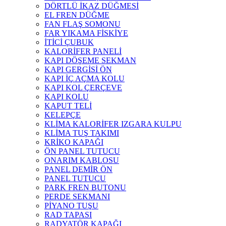
DÖRTLÜ İKAZ DÜĞMESİ
EL FREN DÜĞME
FAN FLAŞ SOMONU
FAR YIKAMA FİSKİYE
İTİCİ ÇUBUK
KALORİFER PANELİ
KAPI DÖŞEME SEKMAN
KAPI GERGİSİ ÖN
KAPI İÇ AÇMA KOLU
KAPI KOL ÇERÇEVE
KAPI KOLU
KAPUT TELİ
KELEPÇE
KLİMA KALORİFER IZGARA KULPU
KLİMA TUŞ TAKIMI
KRİKO KAPAĞI
ÖN PANEL TUTUCU
ONARIM KABLOSU
PANEL DEMİR ÖN
PANEL TUTUCU
PARK FREN BUTONU
PERDE SEKMANI
PİYANO TUŞU
RAD TAPASI
RADYATÖR KAPAĞI