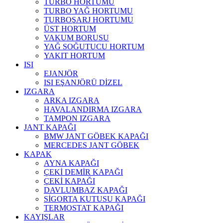
TURBO HORTUMU
TURBO YAĞ HORTUMU
TURBOŞARJ HORTUMU
ÜST HORTUM
VAKUM BORUSU
YAĞ SOĞUTUCU HORTUM
YAKIT HORTUM
ISI
EJANJÖR
ISI EŞANJÖRÜ DİZEL
IZGARA
ARKA IZGARA
HAVALANDIRMA IZGARA
TAMPON IZGARA
JANT KAPAĞI
BMW JANT GÖBEK KAPAĞI
MERCEDES JANT GÖBEK
KAPAK
AYNA KAPAĞI
ÇEKİ DEMİR KAPAĞI
ÇEKİ KAPAĞI
DAVLUMBAZ KAPAĞI
SİGORTA KUTUSU KAPAĞI
TERMOSTAT KAPAĞI
KAYIŞLAR