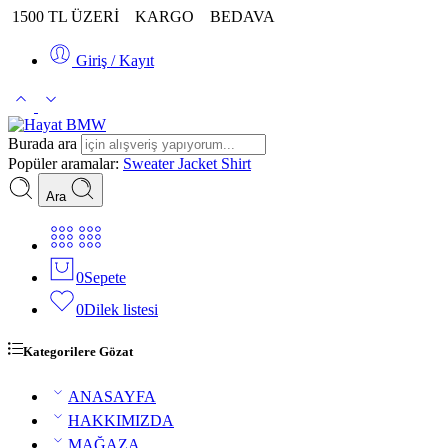
1500 TL ÜZERİ
KARGO
BEDAVA
Giriş / Kayıt
Burada ara
Popüler aramalar:
Sweater
Jacket
Shirt
Ara
0
Sepete
0
Dilek listesi
Kategorilere Gözat
ANASAYFA
HAKKIMIZDA
MAĞAZA