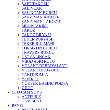
ŞAFT TAKOZU
SALINCAK
SALINCAK BURCU
ŞANZIMAN KARTER
ŞANZIMAN TAKOZU
SİBOP TAKIMI
TAKOZ
TAKOZ BİLYASI
TEKER PORYASI
TEKER RULMANI
TORSİYON BURCU
TRAVERS BURCU
ÜST SALINCAK
VİRAJ ASKI ROTU
VOLANT DEBRİYAJ SETİ
VOLANT OKUYUCU
YAKIT POMPA
YAN ROT
YÜKSEK BASINÇ POMPA
Z.ROT
OTO CAM SUYU
ANTİFİRİZ
CAM SUYU
PANEL
PANEL AYAĞI