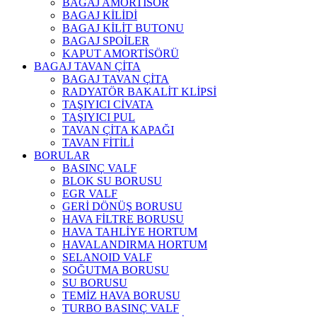
BAGAJ AMORTİSÖR
BAGAJ KİLİDİ
BAGAJ KİLİT BUTONU
BAGAJ SPOİLER
KAPUT AMORTİSÖRÜ
BAGAJ TAVAN ÇİTA
BAGAJ TAVAN ÇİTA
RADYATÖR BAKALİT KLİPSİ
TAŞIYICI CİVATA
TAŞIYICI PUL
TAVAN ÇİTA KAPAĞI
TAVAN FİTİLİ
BORULAR
BASINÇ VALF
BLOK SU BORUSU
EGR VALF
GERİ DÖNÜŞ BORUSU
HAVA FİLTRE BORUSU
HAVA TAHLİYE HORTUM
HAVALANDIRMA HORTUM
SELANOID VALF
SOĞUTMA BORUSU
SU BORUSU
TEMİZ HAVA BORUSU
TURBO BASINÇ VALF