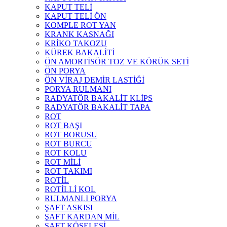
KAPUT TELİ
KAPUT TELİ ÖN
KOMPLE ROT YAN
KRANK KASNAĞI
KRİKO TAKOZU
KÜREK BAKALİTİ
ÖN AMORTİSÖR TOZ VE KÖRÜK SETİ
ÖN PORYA
ÖN VİRAJ DEMİR LASTİĞİ
PORYA RULMANI
RADYATÖR BAKALİT KLİPS
RADYATÖR BAKALİT TAPA
ROT
ROT BAŞI
ROT BORUSU
ROT BURCU
ROT KOLU
ROT MİLİ
ROT TAKIMI
ROTİL
ROTİLLİ KOL
RULMANLI PORYA
ŞAFT ASKISI
ŞAFT KARDAN MİL
ŞAFT KÖSELESİ