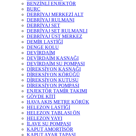
BENZİNLİ ENJEKTÖR
BURÇ
DEBRİYAJ MERKEZİ ALT
DEBRİYAJ RULMANI
DEBRİYAJ SET
DEBRİYAJ SET RULMANLI
DEBRİYAJ ÜST MERKEZ
DEMİR LASTİĞİ
DENGE KOLU
DEVİRDAİM
DEVİRDAİM KASNAĞI
DEVİRDAİM SU POMPASI
DİREKSİYON KASNAĞI
DİREKSİYON KÖRÜĞÜ
DİREKSİYON KUTUSU
DİREKSİYON POMPASI
ENJEKTÖR TAMİR TAKIMI
GÖVDE KİTİ
HAVA AKIŞ METRE KÖRÜK
HELEZON LASTİĞİ
HELEZON TABLASI ÖN
HELEZON YAYI
İLAVE SU POMPASI
KAPUT AMORTİSÖR
KAPUT AYAR TAPASI