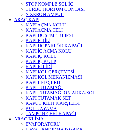
STOP KOMPLE SOL İÇ
TURBO HORTUM CONTASI
X ZERON AMPUL
ARAÇ KAPI
KAPI AÇMA KOLU
KAPI AÇMA TELİ
KAPI DÖŞEME KLİPSİ
KAPI FİTİLİ
KAPI HOPARLÖR KAPAĞI
KAPI İÇ AÇMA KOLU
KAPI İÇ KOLU
KAPI İÇ KULP
KAPI KİLİDİ
KAPI KOL ÇERÇEVESİ
KAPI KOL MEKANİZMASI
KAPI LED ŞERİT
KAPI TUTAMAĞI
KAPI TUTAMAĞI ÖN ARKA/SOL
KAPI TUTAMAK SET
KAPUT KİLİT KARŞILIĞI
KOL DAYAMA
TAMPON ÇEKİ KAPAĞI
ARAÇ KLİMA
EVAPORATORU
HAVALANDIRMA IZGARA