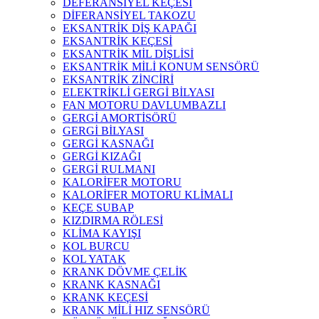
DEFERANSİYEL KEÇESİ
DİFERANSİYEL TAKOZU
EKSANTRİK DİŞ KAPAĞI
EKSANTRİK KEÇESİ
EKSANTRİK MİL DİŞLİSİ
EKSANTRİK MİLİ KONUM SENSÖRÜ
EKSANTRİK ZİNCİRİ
ELEKTRİKLİ GERGİ BİLYASI
FAN MOTORU DAVLUMBAZLI
GERGİ AMORTİSÖRÜ
GERGİ BİLYASI
GERGİ KASNAĞI
GERGİ KIZAĞI
GERGİ RULMANI
KALORİFER MOTORU
KALORİFER MOTORU KLİMALI
KEÇE SUBAP
KIZDIRMA RÖLESİ
KLİMA KAYIŞI
KOL BURCU
KOL YATAK
KRANK DÖVME ÇELİK
KRANK KASNAĞI
KRANK KEÇESİ
KRANK MİLİ HIZ SENSÖRÜ