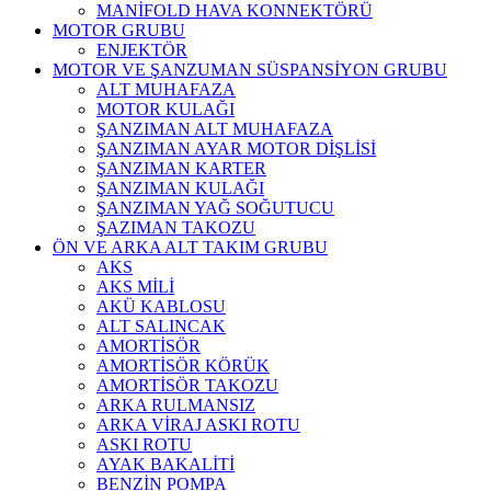
MANİFOLD HAVA KONNEKTÖRÜ
MOTOR GRUBU
ENJEKTÖR
MOTOR VE ŞANZUMAN SÜSPANSİYON GRUBU
ALT MUHAFAZA
MOTOR KULAĞI
ŞANZIMAN ALT MUHAFAZA
ŞANZIMAN AYAR MOTOR DİŞLİSİ
ŞANZIMAN KARTER
ŞANZIMAN KULAĞI
ŞANZIMAN YAĞ SOĞUTUCU
ŞAZIMAN TAKOZU
ÖN VE ARKA ALT TAKIM GRUBU
AKS
AKS MİLİ
AKÜ KABLOSU
ALT SALINCAK
AMORTİSÖR
AMORTİSÖR KÖRÜK
AMORTİSÖR TAKOZU
ARKA RULMANSIZ
ARKA VİRAJ ASKI ROTU
ASKI ROTU
AYAK BAKALİTİ
BENZİN POMPA