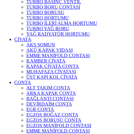
TURBO BASINÇ VENTİL
TURBO BORU CONTASI
TURBO BORUSU
TURBO HORTUMU
TURBO İLERİ ALMA HORTUMU
TURBO YAĞ BORU
YAĞ RADYATÖR HORTUMU
CİVATA
AKS SOMUN
AKÜ KAPAK VİDASI
EMME MANİFOLD CONTASI
KAMBER CİVATA
KAPAK CİVATA CONTA
MUHAFAZA CİVATASI
ÜST KAPI KOL CİVATA
CONTA
ALT TAKIM CONTA
ARKA KAPAK CONTA
BAĞLANTI CONTASI
DEVİRDAİM CONTA
EGR CONTA
EGZOS BOĞAZ CONTA
EGZOS BORUSU CONTA
EGZOS MANİFOLD CONTASI
EMME MANİFOLD CONTASI