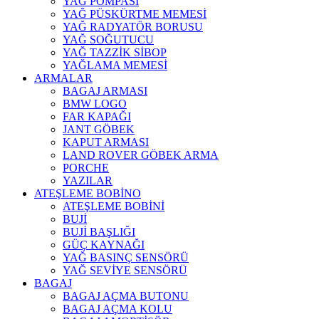
YAĞ POMPASI
YAĞ PÜSKÜRTME MEMESİ
YAĞ RADYATÖR BORUSU
YAĞ SOĞUTUCU
YAĞ TAZZİK SİBOP
YAĞLAMA MEMESİ
ARMALAR
BAGAJ ARMASI
BMW LOGO
FAR KAPAĞI
JANT GÖBEK
KAPUT ARMASI
LAND ROVER GÖBEK ARMA
PORCHE
YAZILAR
ATEŞLEME BOBİNO
ATEŞLEME BOBİNİ
BUJİ
BUJİ BAŞLIĞI
GÜÇ KAYNAĞI
YAĞ BASINÇ SENSÖRÜ
YAĞ SEVİYE SENSÖRÜ
BAGAJ
BAGAJ AÇMA BUTONU
BAGAJ AÇMA KOLU