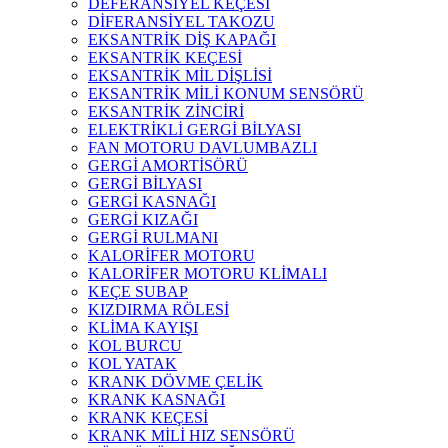
DEFERANSİYEL KEÇESİ
DİFERANSİYEL TAKOZU
EKSANTRİK DİŞ KAPAĞI
EKSANTRİK KEÇESİ
EKSANTRİK MİL DİŞLİSİ
EKSANTRİK MİLİ KONUM SENSÖRÜ
EKSANTRİK ZİNCİRİ
ELEKTRİKLİ GERGİ BİLYASI
FAN MOTORU DAVLUMBAZLI
GERGİ AMORTİSÖRÜ
GERGİ BİLYASI
GERGİ KASNAĞI
GERGİ KIZAĞI
GERGİ RULMANI
KALORİFER MOTORU
KALORİFER MOTORU KLİMALI
KEÇE SUBAP
KIZDIRMA RÖLESİ
KLİMA KAYIŞI
KOL BURCU
KOL YATAK
KRANK DÖVME ÇELİK
KRANK KASNAĞI
KRANK KEÇESİ
KRANK MİLİ HIZ SENSÖRÜ