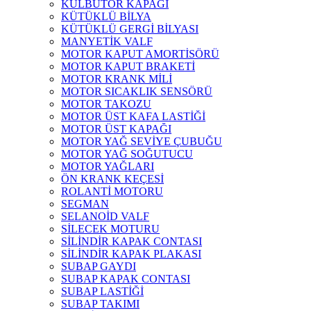
KÜLBÜTÖR KAPAĞI
KÜTÜKLÜ BİLYA
KÜTÜKLÜ GERGİ BİLYASI
MANYETİK VALF
MOTOR KAPUT AMORTİSÖRÜ
MOTOR KAPUT BRAKETİ
MOTOR KRANK MİLİ
MOTOR SICAKLIK SENSÖRÜ
MOTOR TAKOZU
MOTOR ÜST KAFA LASTİĞİ
MOTOR ÜST KAPAĞI
MOTOR YAĞ SEVİYE ÇUBUĞU
MOTOR YAĞ SOĞUTUCU
MOTOR YAĞLARI
ÖN KRANK KEÇESİ
ROLANTİ MOTORU
SEGMAN
SELANOİD VALF
SİLECEK MOTURU
SİLİNDİR KAPAK CONTASI
SİLİNDİR KAPAK PLAKASI
SUBAP GAYDI
SUBAP KAPAK CONTASI
SUBAP LASTİĞİ
SUBAP TAKIMI