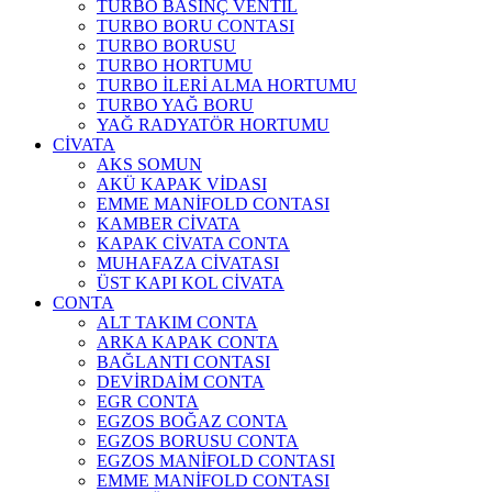
TURBO BASINÇ VENTİL
TURBO BORU CONTASI
TURBO BORUSU
TURBO HORTUMU
TURBO İLERİ ALMA HORTUMU
TURBO YAĞ BORU
YAĞ RADYATÖR HORTUMU
CİVATA
AKS SOMUN
AKÜ KAPAK VİDASI
EMME MANİFOLD CONTASI
KAMBER CİVATA
KAPAK CİVATA CONTA
MUHAFAZA CİVATASI
ÜST KAPI KOL CİVATA
CONTA
ALT TAKIM CONTA
ARKA KAPAK CONTA
BAĞLANTI CONTASI
DEVİRDAİM CONTA
EGR CONTA
EGZOS BOĞAZ CONTA
EGZOS BORUSU CONTA
EGZOS MANİFOLD CONTASI
EMME MANİFOLD CONTASI