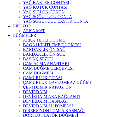
YAĞ KARTER CONTASI
YAĞ KÜTÜK CONTASI
YAĞ SİGLON CONTA
YAĞ SOĞUTUCU CONTA
YAĞ SOĞUTUCU LASTİK CONTA
DİFÜZÖR
ARKA MAT
DÜĞMELER
ARKA TEKLİ DÜĞME
BAGAJ KİLİTLEME DÜĞMESİ
BARDAKLIK ÖN-SAĞ
BARDAKLIK ÖN-SOL
BASINÇ SEZİCİ
CAM AÇMA ANAHTARI
CAM DÜĞME ÇERÇEVESİ
CAM DÜĞMESİ
ÇAMURLUK ÇITASI
ÇAMURLUK DAVLUMBAZ DÜĞME
ÇEKİ DEMİR KAPAĞI ÖN
DEVİRDAİM
DEVİRDAİM ARA BAĞLANTI
DEVİRDAİM KASNAĞI
DEVİRDAİM SU POMPASI
DİREKSİYON POMPA KASNAĞI
DÖRTLÜ FLAŞÖR DÜĞMESİ