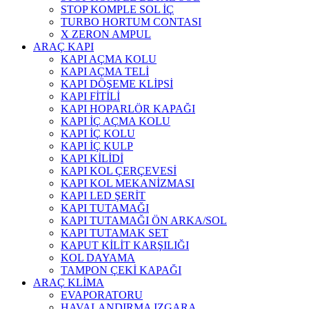
STOP KOMPLE SOL İÇ
TURBO HORTUM CONTASI
X ZERON AMPUL
ARAÇ KAPI
KAPI AÇMA KOLU
KAPI AÇMA TELİ
KAPI DÖŞEME KLİPSİ
KAPI FİTİLİ
KAPI HOPARLÖR KAPAĞI
KAPI İÇ AÇMA KOLU
KAPI İÇ KOLU
KAPI İÇ KULP
KAPI KİLİDİ
KAPI KOL ÇERÇEVESİ
KAPI KOL MEKANİZMASI
KAPI LED ŞERİT
KAPI TUTAMAĞI
KAPI TUTAMAĞI ÖN ARKA/SOL
KAPI TUTAMAK SET
KAPUT KİLİT KARŞILIĞI
KOL DAYAMA
TAMPON ÇEKİ KAPAĞI
ARAÇ KLİMA
EVAPORATORU
HAVALANDIRMA IZGARA