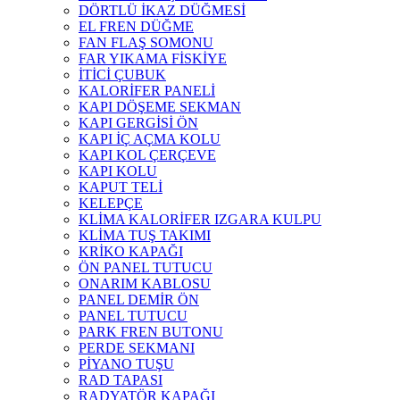
DÖRTLÜ İKAZ DÜĞMESİ
EL FREN DÜĞME
FAN FLAŞ SOMONU
FAR YIKAMA FİSKİYE
İTİCİ ÇUBUK
KALORİFER PANELİ
KAPI DÖŞEME SEKMAN
KAPI GERGİSİ ÖN
KAPI İÇ AÇMA KOLU
KAPI KOL ÇERÇEVE
KAPI KOLU
KAPUT TELİ
KELEPÇE
KLİMA KALORİFER IZGARA KULPU
KLİMA TUŞ TAKIMI
KRİKO KAPAĞI
ÖN PANEL TUTUCU
ONARIM KABLOSU
PANEL DEMİR ÖN
PANEL TUTUCU
PARK FREN BUTONU
PERDE SEKMANI
PİYANO TUŞU
RAD TAPASI
RADYATÖR KAPAĞI