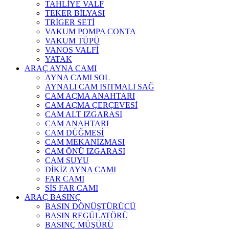
TAHLİYE VALF
TEKER BİLYASI
TRİGER SETİ
VAKUM POMPA CONTA
VAKUM TÜPÜ
VANOS VALFİ
YATAK
ARAÇ AYNA CAMI
AYNA CAMI SOL
AYNALI CAM ISITMALI SAĞ
CAM AÇMA ANAHTARI
CAM AÇMA ÇERÇEVESİ
CAM ALT IZGARASI
CAM ANAHTARI
CAM DÜĞMESİ
CAM MEKANİZMASI
CAM ÖNÜ IZGARASI
CAM SUYU
DİKİZ AYNA CAMI
FAR CAMI
SİS FAR CAMI
ARAÇ BASINÇ
BASIN DÖNÜŞTÜRÜCÜ
BASIN REGÜLATÖRÜ
BASINÇ MÜŞÜRÜ