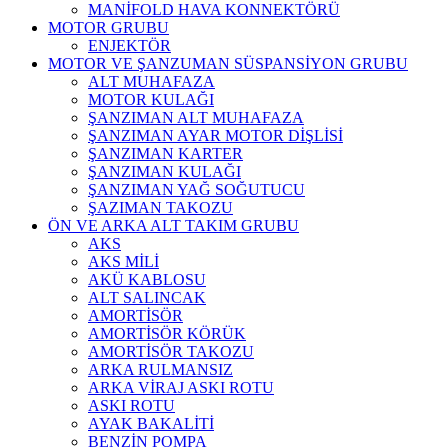
MANİFOLD HAVA KONNEKTÖRÜ
MOTOR GRUBU
ENJEKTÖR
MOTOR VE ŞANZUMAN SÜSPANSİYON GRUBU
ALT MUHAFAZA
MOTOR KULAĞI
ŞANZIMAN ALT MUHAFAZA
ŞANZIMAN AYAR MOTOR DİŞLİSİ
ŞANZIMAN KARTER
ŞANZIMAN KULAĞI
ŞANZIMAN YAĞ SOĞUTUCU
ŞAZIMAN TAKOZU
ÖN VE ARKA ALT TAKIM GRUBU
AKS
AKS MİLİ
AKÜ KABLOSU
ALT SALINCAK
AMORTİSÖR
AMORTİSÖR KÖRÜK
AMORTİSÖR TAKOZU
ARKA RULMANSIZ
ARKA VİRAJ ASKI ROTU
ASKI ROTU
AYAK BAKALİTİ
BENZİN POMPA