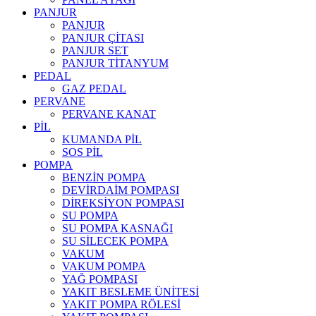
PANJUR
PANJUR
PANJUR ÇİTASI
PANJUR SET
PANJUR TİTANYUM
PEDAL
GAZ PEDAL
PERVANE
PERVANE KANAT
PİL
KUMANDA PİL
SOS PİL
POMPA
BENZİN POMPA
DEVİRDAİM POMPASI
DİREKSİYON POMPASI
SU POMPA
SU POMPA KASNAĞI
SU SİLECEK POMPA
VAKUM
VAKUM POMPA
YAĞ POMPASI
YAKIT BESLEME ÜNİTESİ
YAKIT POMPA RÖLESİ