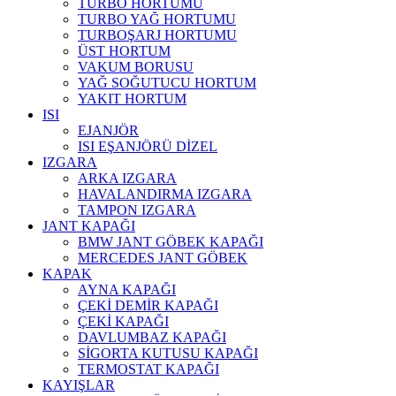
TURBO HORTUMU
TURBO YAĞ HORTUMU
TURBOŞARJ HORTUMU
ÜST HORTUM
VAKUM BORUSU
YAĞ SOĞUTUCU HORTUM
YAKIT HORTUM
ISI
EJANJÖR
ISI EŞANJÖRÜ DİZEL
IZGARA
ARKA IZGARA
HAVALANDIRMA IZGARA
TAMPON IZGARA
JANT KAPAĞI
BMW JANT GÖBEK KAPAĞI
MERCEDES JANT GÖBEK
KAPAK
AYNA KAPAĞI
ÇEKİ DEMİR KAPAĞI
ÇEKİ KAPAĞI
DAVLUMBAZ KAPAĞI
SİGORTA KUTUSU KAPAĞI
TERMOSTAT KAPAĞI
KAYIŞLAR