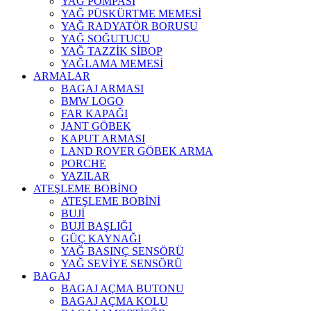
YAĞ POMPASI
YAĞ PÜSKÜRTME MEMESİ
YAĞ RADYATÖR BORUSU
YAĞ SOĞUTUCU
YAĞ TAZZİK SİBOP
YAĞLAMA MEMESİ
ARMALAR
BAGAJ ARMASI
BMW LOGO
FAR KAPAĞI
JANT GÖBEK
KAPUT ARMASI
LAND ROVER GÖBEK ARMA
PORCHE
YAZILAR
ATEŞLEME BOBİNO
ATEŞLEME BOBİNİ
BUJİ
BUJİ BAŞLIĞI
GÜÇ KAYNAĞI
YAĞ BASINÇ SENSÖRÜ
YAĞ SEVİYE SENSÖRÜ
BAGAJ
BAGAJ AÇMA BUTONU
BAGAJ AÇMA KOLU