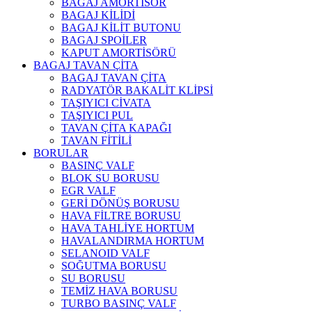
BAGAJ AMORTİSÖR
BAGAJ KİLİDİ
BAGAJ KİLİT BUTONU
BAGAJ SPOİLER
KAPUT AMORTİSÖRÜ
BAGAJ TAVAN ÇİTA
BAGAJ TAVAN ÇİTA
RADYATÖR BAKALİT KLİPSİ
TAŞIYICI CİVATA
TAŞIYICI PUL
TAVAN ÇİTA KAPAĞI
TAVAN FİTİLİ
BORULAR
BASINÇ VALF
BLOK SU BORUSU
EGR VALF
GERİ DÖNÜŞ BORUSU
HAVA FİLTRE BORUSU
HAVA TAHLİYE HORTUM
HAVALANDIRMA HORTUM
SELANOID VALF
SOĞUTMA BORUSU
SU BORUSU
TEMİZ HAVA BORUSU
TURBO BASINÇ VALF