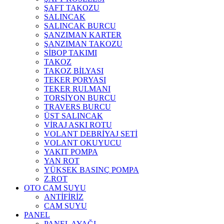
ŞAFT TAKOZU
SALINCAK
SALINCAK BURCU
ŞANZIMAN KARTER
ŞANZIMAN TAKOZU
SİBOP TAKIMI
TAKOZ
TAKOZ BİLYASI
TEKER PORYASI
TEKER RULMANI
TORSİYON BURCU
TRAVERS BURCU
ÜST SALINCAK
VİRAJ ASKI ROTU
VOLANT DEBRİYAJ SETİ
VOLANT OKUYUCU
YAKIT POMPA
YAN ROT
YÜKSEK BASINÇ POMPA
Z.ROT
OTO CAM SUYU
ANTİFİRİZ
CAM SUYU
PANEL
PANEL AYAĞI