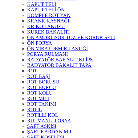
KAPUT TELİ
KAPUT TELİ ÖN
KOMPLE ROT YAN
KRANK KASNAĞI
KRİKO TAKOZU
KÜREK BAKALİTİ
ÖN AMORTİSÖR TOZ VE KÖRÜK SETİ
ÖN PORYA
ÖN VİRAJ DEMİR LASTİĞİ
PORYA RULMANI
RADYATÖR BAKALİT KLİPS
RADYATÖR BAKALİT TAPA
ROT
ROT BAŞI
ROT BORUSU
ROT BURCU
ROT KOLU
ROT MİLİ
ROT TAKIMI
ROTİL
ROTİLLİ KOL
RULMANLI PORYA
ŞAFT ASKISI
ŞAFT KARDAN MİL
ŞAFT KÖSELESİ