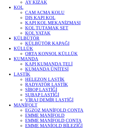
AY KIZAK
KOL
CAM AÇMA KOLU
DIŞ KAPI KOL
KAPI KOL MEKANİZMASI
KOL TUTAMAK SET
KOL YATAK
KÜLBÜTÖR
KÜLBÜTÖR KAPAĞI
KÜLLÜK
ORTA KONSOL KÜLLÜK
KUMANDA
KAPI KUMANDA TELİ
KUMANDA ÜNİTESİ
LASTİK
HELEZON LASTİK
RADYATÖR LASTİK
SİBOP LASTİĞİ
SUBAP LASTİĞİ
VİRAJ DEMİR LASTİĞİ
MANİFOLT
EGZOZ MANİFOLD CONTA
EMME MANİFOLD
EMME MANİFOLD CONTA
EMME MANİOLD BİLEZİĞİ