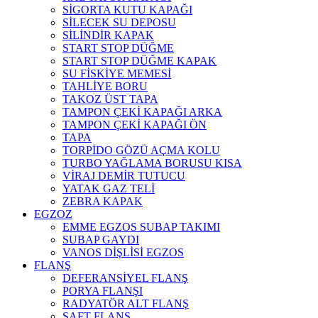
SİGORTA KUTU KAPAĞI
SİLECEK SU DEPOSU
SİLİNDİR KAPAK
START STOP DÜĞME
START STOP DÜĞME KAPAK
SU FİSKİYE MEMESİ
TAHLİYE BORU
TAKOZ ÜST TAPA
TAMPON ÇEKİ KAPAĞI ARKA
TAMPON ÇEKİ KAPAĞI ÖN
TAPA
TORPİDO GÖZÜ AÇMA KOLU
TURBO YAĞLAMA BORUSU KISA
VİRAJ DEMİR TUTUCU
YATAK GAZ TELİ
ZEBRA KAPAK
EGZOZ
EMME EGZOS SUBAP TAKIMI
SUBAP GAYDI
VANOS DİŞLİSİ EGZOS
FLANŞ
DEFERANSİYEL FLANŞ
PORYA FLANŞI
RADYATÖR ALT FLANŞ
ŞAFT FLANŞ