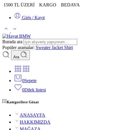
1500 TL ÜZERİ
KARGO
BEDAVA
Giriş / Kayıt
Burada ara
Popüler aramalar:
Sweater
Jacket
Shirt
Ara
0
Sepete
0
Dilek listesi
Kategorilere Gözat
ANASAYFA
HAKKIMIZDA
MAĞAZA