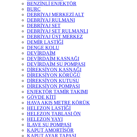
BENZİNLİ ENJEKTÖR
BURÇ
DEBRİYAJ MERKEZİ ALT
DEBRİYAJ RULMANI
DEBRİYAJ SET
DEBRİYAJ SET RULMANLI
DEBRİYAJ ÜST MERKEZ
DEMİR LASTİĞİ
DENGE KOLU
DEVİRDAİM
DEVİRDAİM KASNAĞI
DEVİRDAİM SU POMPASI
DİREKSİYON KASNAĞI
DİREKSİYON KÖRÜĞÜ
DİREKSİYON KUTUSU
DİREKSİYON POMPASI
ENJEKTÖR TAMİR TAKIMI
GÖVDE KİTİ
HAVA AKIŞ METRE KÖRÜK
HELEZON LASTİĞİ
HELEZON TABLASI ÖN
HELEZON YAYI
İLAVE SU POMPASI
KAPUT AMORTİSÖR
KAPUT AYAR TAPASI