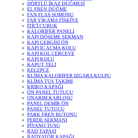
DÖRTLÜ İKAZ DÜĞMESİ
EL FREN DÜĞME
FAN FLAŞ SOMONU
FAR YIKAMA FİSKİYE
İTİCİ ÇUBUK
KALORİFER PANELİ
KAPI DÖŞEME SEKMAN
KAPI GERGİSİ ÖN
KAPI İÇ AÇMA KOLU
KAPI KOL ÇERÇEVE
KAPI KOLU
KAPUT TELİ
KELEPÇE
KLİMA KALORİFER IZGARA KULPU
KLİMA TUŞ TAKIMI
KRİKO KAPAĞI
ÖN PANEL TUTUCU
ONARIM KABLOSU
PANEL DEMİR ÖN
PANEL TUTUCU
PARK FREN BUTONU
PERDE SEKMANI
PİYANO TUŞU
RAD TAPASI
RADYATÖR KAPAĞI