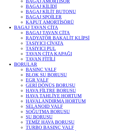
BAGAJ AMORTİSÖR
BAGAJ KİLİDİ
BAGAJ KİLİT BUTONU
BAGAJ SPOİLER
KAPUT AMORTİSÖRÜ
BAGAJ TAVAN ÇİTA
BAGAJ TAVAN ÇİTA
RADYATÖR BAKALİT KLİPSİ
TAŞIYICI CİVATA
TAŞIYICI PUL
TAVAN ÇİTA KAPAĞI
TAVAN FİTİLİ
BORULAR
BASINÇ VALF
BLOK SU BORUSU
EGR VALF
GERİ DÖNÜŞ BORUSU
HAVA FİLTRE BORUSU
HAVA TAHLİYE HORTUM
HAVALANDIRMA HORTUM
SELANOID VALF
SOĞUTMA BORUSU
SU BORUSU
TEMİZ HAVA BORUSU
TURBO BASINÇ VALF