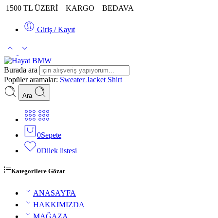
1500 TL ÜZERİ
KARGO
BEDAVA
Giriş / Kayıt
Burada ara
Popüler aramalar:
Sweater
Jacket
Shirt
Ara
0
Sepete
0
Dilek listesi
Kategorilere Gözat
ANASAYFA
HAKKIMIZDA
MAĞAZA