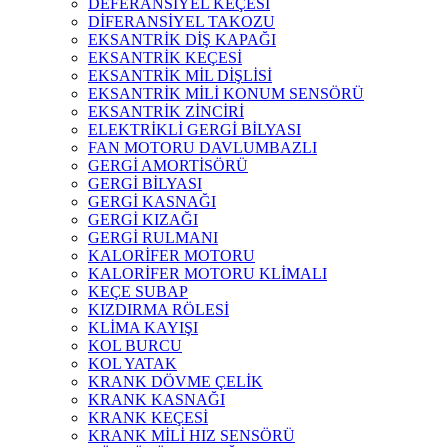
DEFERANSİYEL KEÇESİ
DİFERANSİYEL TAKOZU
EKSANTRİK DİŞ KAPAĞI
EKSANTRİK KEÇESİ
EKSANTRİK MİL DİŞLİSİ
EKSANTRİK MİLİ KONUM SENSÖRÜ
EKSANTRİK ZİNCİRİ
ELEKTRİKLİ GERGİ BİLYASI
FAN MOTORU DAVLUMBAZLI
GERGİ AMORTİSÖRÜ
GERGİ BİLYASI
GERGİ KASNAĞI
GERGİ KIZAĞI
GERGİ RULMANI
KALORİFER MOTORU
KALORİFER MOTORU KLİMALI
KEÇE SUBAP
KIZDIRMA RÖLESİ
KLİMA KAYIŞI
KOL BURCU
KOL YATAK
KRANK DÖVME ÇELİK
KRANK KASNAĞI
KRANK KEÇESİ
KRANK MİLİ HIZ SENSÖRÜ