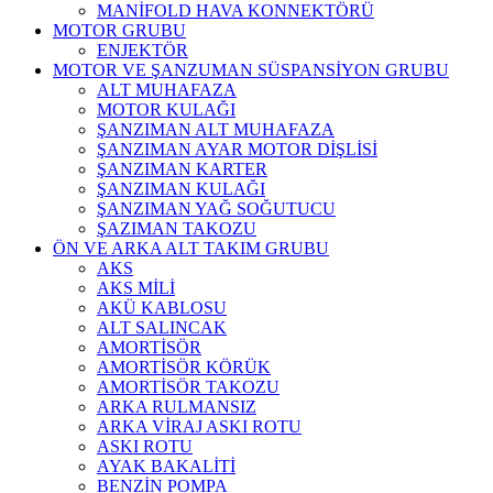
MANİFOLD HAVA KONNEKTÖRÜ
MOTOR GRUBU
ENJEKTÖR
MOTOR VE ŞANZUMAN SÜSPANSİYON GRUBU
ALT MUHAFAZA
MOTOR KULAĞI
ŞANZIMAN ALT MUHAFAZA
ŞANZIMAN AYAR MOTOR DİŞLİSİ
ŞANZIMAN KARTER
ŞANZIMAN KULAĞI
ŞANZIMAN YAĞ SOĞUTUCU
ŞAZIMAN TAKOZU
ÖN VE ARKA ALT TAKIM GRUBU
AKS
AKS MİLİ
AKÜ KABLOSU
ALT SALINCAK
AMORTİSÖR
AMORTİSÖR KÖRÜK
AMORTİSÖR TAKOZU
ARKA RULMANSIZ
ARKA VİRAJ ASKI ROTU
ASKI ROTU
AYAK BAKALİTİ
BENZİN POMPA