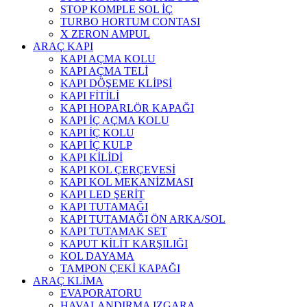
STOP KOMPLE SOL İÇ
TURBO HORTUM CONTASI
X ZERON AMPUL
ARAÇ KAPI
KAPI AÇMA KOLU
KAPI AÇMA TELİ
KAPI DÖŞEME KLİPSİ
KAPI FİTİLİ
KAPI HOPARLÖR KAPAĞI
KAPI İÇ AÇMA KOLU
KAPI İÇ KOLU
KAPI İÇ KULP
KAPI KİLİDİ
KAPI KOL ÇERÇEVESİ
KAPI KOL MEKANİZMASI
KAPI LED ŞERİT
KAPI TUTAMAĞI
KAPI TUTAMAĞI ÖN ARKA/SOL
KAPI TUTAMAK SET
KAPUT KİLİT KARŞILIĞI
KOL DAYAMA
TAMPON ÇEKİ KAPAĞI
ARAÇ KLİMA
EVAPORATORU
HAVALANDIRMA IZGARA