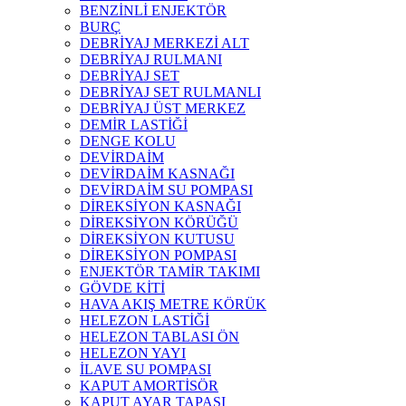
BENZİNLİ ENJEKTÖR
BURÇ
DEBRİYAJ MERKEZİ ALT
DEBRİYAJ RULMANI
DEBRİYAJ SET
DEBRİYAJ SET RULMANLI
DEBRİYAJ ÜST MERKEZ
DEMİR LASTİĞİ
DENGE KOLU
DEVİRDAİM
DEVİRDAİM KASNAĞI
DEVİRDAİM SU POMPASI
DİREKSİYON KASNAĞI
DİREKSİYON KÖRÜĞÜ
DİREKSİYON KUTUSU
DİREKSİYON POMPASI
ENJEKTÖR TAMİR TAKIMI
GÖVDE KİTİ
HAVA AKIŞ METRE KÖRÜK
HELEZON LASTİĞİ
HELEZON TABLASI ÖN
HELEZON YAYI
İLAVE SU POMPASI
KAPUT AMORTİSÖR
KAPUT AYAR TAPASI