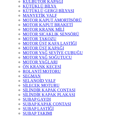
KÜLBÜTÖR KAPAĞI
KÜTÜKLÜ BİLYA
KÜTÜKLÜ GERGİ BİLYASI
MANYETİK VALF
MOTOR KAPUT AMORTİSÖRÜ
MOTOR KAPUT BRAKETİ
MOTOR KRANK MİLİ
MOTOR SICAKLIK SENSÖRÜ
MOTOR TAKOZU
MOTOR ÜST KAFA LASTİĞİ
MOTOR ÜST KAPAĞI
MOTOR YAĞ SEVİYE ÇUBUĞU
MOTOR YAĞ SOĞUTUCU
MOTOR YAĞLARI
ÖN KRANK KEÇESİ
ROLANTİ MOTORU
SEGMAN
SELANOİD VALF
SİLECEK MOTURU
SİLİNDİR KAPAK CONTASI
SİLİNDİR KAPAK PLAKASI
SUBAP GAYDI
SUBAP KAPAK CONTASI
SUBAP LASTİĞİ
SUBAP TAKIMI