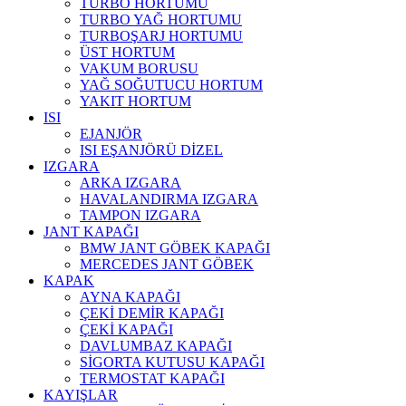
TURBO HORTUMU
TURBO YAĞ HORTUMU
TURBOŞARJ HORTUMU
ÜST HORTUM
VAKUM BORUSU
YAĞ SOĞUTUCU HORTUM
YAKIT HORTUM
ISI
EJANJÖR
ISI EŞANJÖRÜ DİZEL
IZGARA
ARKA IZGARA
HAVALANDIRMA IZGARA
TAMPON IZGARA
JANT KAPAĞI
BMW JANT GÖBEK KAPAĞI
MERCEDES JANT GÖBEK
KAPAK
AYNA KAPAĞI
ÇEKİ DEMİR KAPAĞI
ÇEKİ KAPAĞI
DAVLUMBAZ KAPAĞI
SİGORTA KUTUSU KAPAĞI
TERMOSTAT KAPAĞI
KAYIŞLAR