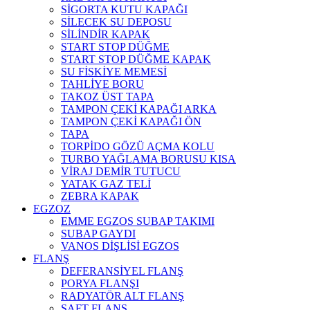
SİGORTA KUTU KAPAĞI
SİLECEK SU DEPOSU
SİLİNDİR KAPAK
START STOP DÜĞME
START STOP DÜĞME KAPAK
SU FİSKİYE MEMESİ
TAHLİYE BORU
TAKOZ ÜST TAPA
TAMPON ÇEKİ KAPAĞI ARKA
TAMPON ÇEKİ KAPAĞI ÖN
TAPA
TORPİDO GÖZÜ AÇMA KOLU
TURBO YAĞLAMA BORUSU KISA
VİRAJ DEMİR TUTUCU
YATAK GAZ TELİ
ZEBRA KAPAK
EGZOZ
EMME EGZOS SUBAP TAKIMI
SUBAP GAYDI
VANOS DİŞLİSİ EGZOS
FLANŞ
DEFERANSİYEL FLANŞ
PORYA FLANŞI
RADYATÖR ALT FLANŞ
ŞAFT FLANŞ