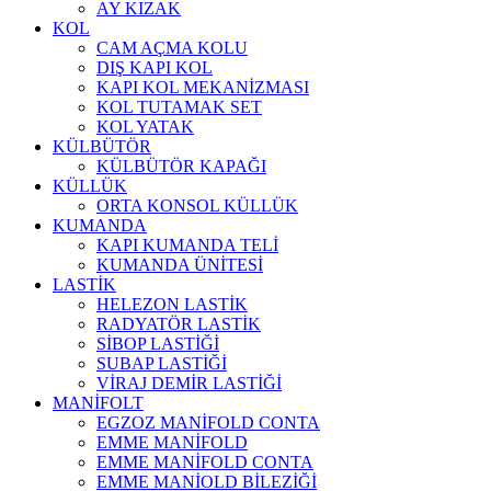
AY KIZAK
KOL
CAM AÇMA KOLU
DIŞ KAPI KOL
KAPI KOL MEKANİZMASI
KOL TUTAMAK SET
KOL YATAK
KÜLBÜTÖR
KÜLBÜTÖR KAPAĞI
KÜLLÜK
ORTA KONSOL KÜLLÜK
KUMANDA
KAPI KUMANDA TELİ
KUMANDA ÜNİTESİ
LASTİK
HELEZON LASTİK
RADYATÖR LASTİK
SİBOP LASTİĞİ
SUBAP LASTİĞİ
VİRAJ DEMİR LASTİĞİ
MANİFOLT
EGZOZ MANİFOLD CONTA
EMME MANİFOLD
EMME MANİFOLD CONTA
EMME MANİOLD BİLEZİĞİ