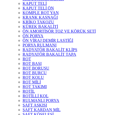
KAPUT TELİ
KAPUT TELİ ÖN
KOMPLE ROT YAN
KRANK KASNAĞI
KRİKO TAKOZU
KÜREK BAKALİTİ
ÖN AMORTİSÖR TOZ VE KÖRÜK SETİ
ÖN PORYA
ÖN VİRAJ DEMİR LASTİĞİ
PORYA RULMANI
RADYATÖR BAKALİT KLİPS
RADYATÖR BAKALİT TAPA
ROT
ROT BAŞI
ROT BORUSU
ROT BURCU
ROT KOLU
ROT MİLİ
ROT TAKIMI
ROTİL
ROTİLLİ KOL
RULMANLI PORYA
ŞAFT ASKISI
ŞAFT KARDAN MİL
ŞAFT KÖSELESİ