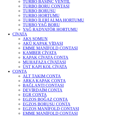
TURBO BASINÇ VENTİL
TURBO BORU CONTASI
TURBO BORUSU
TURBO HORTUMU
TURBO İLERİ ALMA HORTUMU
TURBO YAĞ BORU
YAĞ RADYATÖR HORTUMU
CİVATA
AKS SOMUN
AKÜ KAPAK VİDASI
EMME MANİFOLD CONTASI
KAMBER CİVATA
KAPAK CİVATA CONTA
MUHAFAZA CİVATASI
ÜST KAPI KOL CİVATA
CONTA
ALT TAKIM CONTA
ARKA KAPAK CONTA
BAĞLANTI CONTASI
DEVİRDAİM CONTA
EGR CONTA
EGZOS BOĞAZ CONTA
EGZOS BORUSU CONTA
EGZOS MANİFOLD CONTASI
EMME MANİFOLD CONTASI