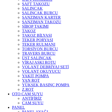
ŞAFT TAKOZU
SALINCAK
SALINCAK BURCU
ŞANZIMAN KARTER
ŞANZIMAN TAKOZU
SİBOP TAKIMI
TAKOZ
TAKOZ BİLYASI
TEKER PORYASI
TEKER RULMANI
TORSİYON BURCU
TRAVERS BURCU
ÜST SALINCAK
VİRAJ ASKI ROTU
VOLANT DEBRİYAJ SETİ
VOLANT OKUYUCU
YAKIT POMPA
YAN ROT
YÜKSEK BASINÇ POMPA
Z.ROT
OTO CAM SUYU
ANTİFİRİZ
CAM SUYU
PANEL
PANEL AYAĞI