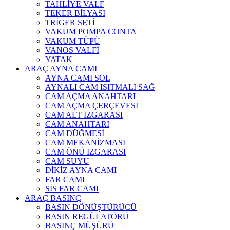
TAHLİYE VALF
TEKER BİLYASI
TRİGER SETİ
VAKUM POMPA CONTA
VAKUM TÜPÜ
VANOS VALFİ
YATAK
ARAÇ AYNA CAMI
AYNA CAMI SOL
AYNALI CAM ISITMALI SAĞ
CAM AÇMA ANAHTARI
CAM AÇMA ÇERÇEVESİ
CAM ALT IZGARASI
CAM ANAHTARI
CAM DÜĞMESİ
CAM MEKANİZMASI
CAM ÖNÜ IZGARASI
CAM SUYU
DİKİZ AYNA CAMI
FAR CAMI
SİS FAR CAMI
ARAÇ BASINÇ
BASIN DÖNÜŞTÜRÜCÜ
BASIN REGÜLATÖRÜ
BASINÇ MÜŞÜRÜ