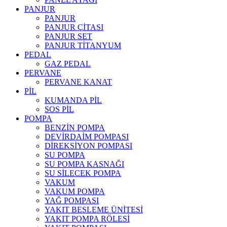
PANJUR
PANJUR
PANJUR ÇİTASI
PANJUR SET
PANJUR TİTANYUM
PEDAL
GAZ PEDAL
PERVANE
PERVANE KANAT
PİL
KUMANDA PİL
SOS PİL
POMPA
BENZİN POMPA
DEVİRDAİM POMPASI
DİREKSİYON POMPASI
SU POMPA
SU POMPA KASNAĞI
SU SİLECEK POMPA
VAKUM
VAKUM POMPA
YAĞ POMPASI
YAKIT BESLEME ÜNİTESİ
YAKIT POMPA RÖLESİ