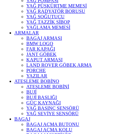
YAĞ POMPASI
YAĞ PÜSKÜRTME MEMESİ
YAĞ RADYATÖR BORUSU
YAĞ SOĞUTUCU
YAĞ TAZZİK SİBOP
YAĞLAMA MEMESİ
ARMALAR
BAGAJ ARMASI
BMW LOGO
FAR KAPAĞI
JANT GÖBEK
KAPUT ARMASI
LAND ROVER GÖBEK ARMA
PORCHE
YAZILAR
ATEŞLEME BOBİNO
ATEŞLEME BOBİNİ
BUJİ
BUJİ BAŞLIĞI
GÜÇ KAYNAĞI
YAĞ BASINÇ SENSÖRÜ
YAĞ SEVİYE SENSÖRÜ
BAGAJ
BAGAJ AÇMA BUTONU
BAGAJ AÇMA KOLU