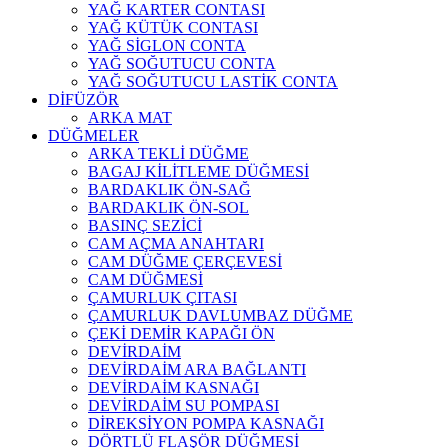
YAĞ KARTER CONTASI
YAĞ KÜTÜK CONTASI
YAĞ SİGLON CONTA
YAĞ SOĞUTUCU CONTA
YAĞ SOĞUTUCU LASTİK CONTA
DİFÜZÖR
ARKA MAT
DÜĞMELER
ARKA TEKLİ DÜĞME
BAGAJ KİLİTLEME DÜĞMESİ
BARDAKLIK ÖN-SAĞ
BARDAKLIK ÖN-SOL
BASINÇ SEZİCİ
CAM AÇMA ANAHTARI
CAM DÜĞME ÇERÇEVESİ
CAM DÜĞMESİ
ÇAMURLUK ÇITASI
ÇAMURLUK DAVLUMBAZ DÜĞME
ÇEKİ DEMİR KAPAĞI ÖN
DEVİRDAİM
DEVİRDAİM ARA BAĞLANTI
DEVİRDAİM KASNAĞI
DEVİRDAİM SU POMPASI
DİREKSİYON POMPA KASNAĞI
DÖRTLÜ FLAŞÖR DÜĞMESİ