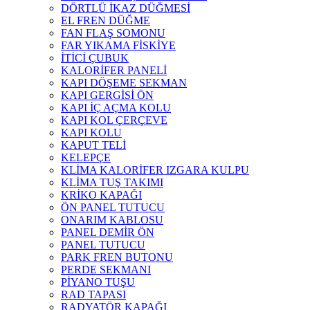
DÖRTLÜ İKAZ DÜĞMESİ
EL FREN DÜĞME
FAN FLAŞ SOMONU
FAR YIKAMA FİSKİYE
İTİCİ ÇUBUK
KALORİFER PANELİ
KAPI DÖŞEME SEKMAN
KAPI GERGİSİ ÖN
KAPI İÇ AÇMA KOLU
KAPI KOL ÇERÇEVE
KAPI KOLU
KAPUT TELİ
KELEPÇE
KLİMA KALORİFER IZGARA KULPU
KLİMA TUŞ TAKIMI
KRİKO KAPAĞI
ÖN PANEL TUTUCU
ONARIM KABLOSU
PANEL DEMİR ÖN
PANEL TUTUCU
PARK FREN BUTONU
PERDE SEKMANI
PİYANO TUŞU
RAD TAPASI
RADYATÖR KAPAĞI