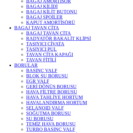
BAGAJ AMORTİSÖR
BAGAJ KİLİDİ
BAGAJ KİLİT BUTONU
BAGAJ SPOİLER
KAPUT AMORTİSÖRÜ
BAGAJ TAVAN ÇİTA
BAGAJ TAVAN ÇİTA
RADYATÖR BAKALİT KLİPSİ
TAŞIYICI CİVATA
TAŞIYICI PUL
TAVAN ÇİTA KAPAĞI
TAVAN FİTİLİ
BORULAR
BASINÇ VALF
BLOK SU BORUSU
EGR VALF
GERİ DÖNÜŞ BORUSU
HAVA FİLTRE BORUSU
HAVA TAHLİYE HORTUM
HAVALANDIRMA HORTUM
SELANOID VALF
SOĞUTMA BORUSU
SU BORUSU
TEMİZ HAVA BORUSU
TURBO BASINÇ VALF