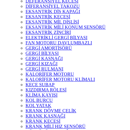
DEFERANSİYEL KEÇESİ
DİFERANSİYEL TAKOZU
EKSANTRİK DİŞ KAPAĞI
EKSANTRİK KEÇESİ
EKSANTRİK MİL DİŞLİSİ
EKSANTRİK MİLİ KONUM SENSÖRÜ
EKSANTRİK ZİNCİRİ
ELEKTRİKLİ GERGİ BİLYASI
FAN MOTORU DAVLUMBAZLI
GERGİ AMORTİSÖRÜ
GERGİ BİLYASI
GERGİ KASNAĞI
GERGİ KIZAĞI
GERGİ RULMANI
KALORİFER MOTORU
KALORİFER MOTORU KLİMALI
KEÇE SUBAP
KIZDIRMA RÖLESİ
KLİMA KAYIŞI
KOL BURCU
KOL YATAK
KRANK DÖVME ÇELİK
KRANK KASNAĞI
KRANK KEÇESİ
KRANK MİLİ HIZ SENSÖRÜ