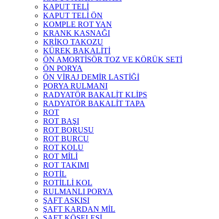
KAPUT TELİ
KAPUT TELİ ÖN
KOMPLE ROT YAN
KRANK KASNAĞI
KRİKO TAKOZU
KÜREK BAKALİTİ
ÖN AMORTİSÖR TOZ VE KÖRÜK SETİ
ÖN PORYA
ÖN VİRAJ DEMİR LASTİĞİ
PORYA RULMANI
RADYATÖR BAKALİT KLİPS
RADYATÖR BAKALİT TAPA
ROT
ROT BAŞI
ROT BORUSU
ROT BURCU
ROT KOLU
ROT MİLİ
ROT TAKIMI
ROTİL
ROTİLLİ KOL
RULMANLI PORYA
ŞAFT ASKISI
ŞAFT KARDAN MİL
ŞAFT KÖSELESİ