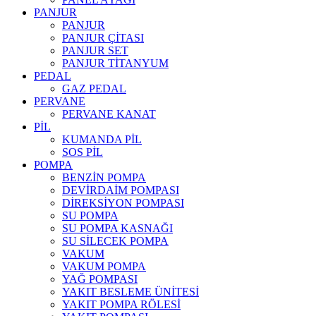
PANJUR
PANJUR
PANJUR ÇİTASI
PANJUR SET
PANJUR TİTANYUM
PEDAL
GAZ PEDAL
PERVANE
PERVANE KANAT
PİL
KUMANDA PİL
SOS PİL
POMPA
BENZİN POMPA
DEVİRDAİM POMPASI
DİREKSİYON POMPASI
SU POMPA
SU POMPA KASNAĞI
SU SİLECEK POMPA
VAKUM
VAKUM POMPA
YAĞ POMPASI
YAKIT BESLEME ÜNİTESİ
YAKIT POMPA RÖLESİ