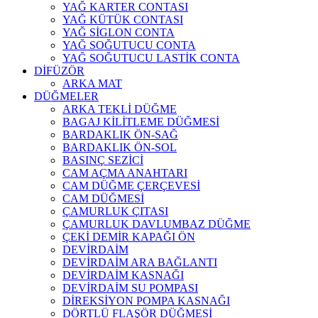
YAĞ KARTER CONTASI
YAĞ KÜTÜK CONTASI
YAĞ SİGLON CONTA
YAĞ SOĞUTUCU CONTA
YAĞ SOĞUTUCU LASTİK CONTA
DİFÜZÖR
ARKA MAT
DÜĞMELER
ARKA TEKLİ DÜĞME
BAGAJ KİLİTLEME DÜĞMESİ
BARDAKLIK ÖN-SAĞ
BARDAKLIK ÖN-SOL
BASINÇ SEZİCİ
CAM AÇMA ANAHTARI
CAM DÜĞME ÇERÇEVESİ
CAM DÜĞMESİ
ÇAMURLUK ÇITASI
ÇAMURLUK DAVLUMBAZ DÜĞME
ÇEKİ DEMİR KAPAĞI ÖN
DEVİRDAİM
DEVİRDAİM ARA BAĞLANTI
DEVİRDAİM KASNAĞI
DEVİRDAİM SU POMPASI
DİREKSİYON POMPA KASNAĞI
DÖRTLÜ FLAŞÖR DÜĞMESİ