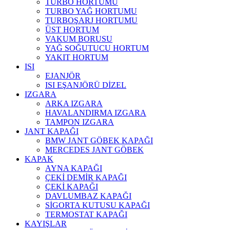
TURBO HORTUMU
TURBO YAĞ HORTUMU
TURBOŞARJ HORTUMU
ÜST HORTUM
VAKUM BORUSU
YAĞ SOĞUTUCU HORTUM
YAKIT HORTUM
ISI
EJANJÖR
ISI EŞANJÖRÜ DİZEL
IZGARA
ARKA IZGARA
HAVALANDIRMA IZGARA
TAMPON IZGARA
JANT KAPAĞI
BMW JANT GÖBEK KAPAĞI
MERCEDES JANT GÖBEK
KAPAK
AYNA KAPAĞI
ÇEKİ DEMİR KAPAĞI
ÇEKİ KAPAĞI
DAVLUMBAZ KAPAĞI
SİGORTA KUTUSU KAPAĞI
TERMOSTAT KAPAĞI
KAYIŞLAR