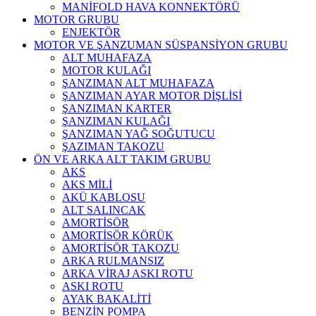
MANİFOLD HAVA KONNEKTÖRÜ
MOTOR GRUBU
ENJEKTÖR
MOTOR VE ŞANZUMAN SÜSPANSİYON GRUBU
ALT MUHAFAZA
MOTOR KULAĞI
ŞANZIMAN ALT MUHAFAZA
ŞANZIMAN AYAR MOTOR DİŞLİSİ
ŞANZIMAN KARTER
ŞANZIMAN KULAĞI
ŞANZIMAN YAĞ SOĞUTUCU
ŞAZIMAN TAKOZU
ÖN VE ARKA ALT TAKIM GRUBU
AKS
AKS MİLİ
AKÜ KABLOSU
ALT SALINCAK
AMORTİSÖR
AMORTİSÖR KÖRÜK
AMORTİSÖR TAKOZU
ARKA RULMANSIZ
ARKA VİRAJ ASKI ROTU
ASKI ROTU
AYAK BAKALİTİ
BENZİN POMPA