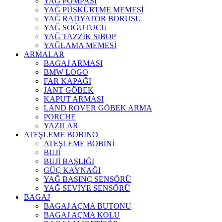
YAĞ POMPASI
YAĞ PÜSKÜRTME MEMESİ
YAĞ RADYATÖR BORUSU
YAĞ SOĞUTUCU
YAĞ TAZZİK SİBOP
YAĞLAMA MEMESİ
ARMALAR
BAGAJ ARMASI
BMW LOGO
FAR KAPAĞI
JANT GÖBEK
KAPUT ARMASI
LAND ROVER GÖBEK ARMA
PORCHE
YAZILAR
ATEŞLEME BOBİNO
ATEŞLEME BOBİNİ
BUJİ
BUJİ BAŞLIĞI
GÜÇ KAYNAĞI
YAĞ BASINÇ SENSÖRÜ
YAĞ SEVİYE SENSÖRÜ
BAGAJ
BAGAJ AÇMA BUTONU
BAGAJ AÇMA KOLU