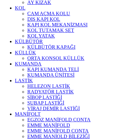
AY KIZAK
KOL
CAM AÇMA KOLU
DIŞ KAPI KOL
KAPI KOL MEKANİZMASI
KOL TUTAMAK SET
KOL YATAK
KÜLBÜTÖR
KÜLBÜTÖR KAPAĞI
KÜLLÜK
ORTA KONSOL KÜLLÜK
KUMANDA
KAPI KUMANDA TELİ
KUMANDA ÜNİTESİ
LASTİK
HELEZON LASTİK
RADYATÖR LASTİK
SİBOP LASTİĞİ
SUBAP LASTİĞİ
VİRAJ DEMİR LASTİĞİ
MANİFOLT
EGZOZ MANİFOLD CONTA
EMME MANİFOLD
EMME MANİFOLD CONTA
EMME MANİOLD BİLEZİĞİ