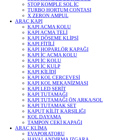
STOP KOMPLE SOL İÇ
TURBO HORTUM CONTASI
X ZERON AMPUL
ARAÇ KAPI
KAPI AÇMA KOLU
KAPI AÇMA TELİ
KAPI DÖŞEME KLİPSİ
KAPI FİTİLİ
KAPI HOPARLÖR KAPAĞI
KAPI İÇ AÇMA KOLU
KAPI İÇ KOLU
KAPI İÇ KULP
KAPI KİLİDİ
KAPI KOL ÇERÇEVESİ
KAPI KOL MEKANİZMASI
KAPI LED ŞERİT
KAPI TUTAMAĞI
KAPI TUTAMAĞI ÖN ARKA/SOL
KAPI TUTAMAK SET
KAPUT KİLİT KARŞILIĞI
KOL DAYAMA
TAMPON ÇEKİ KAPAĞI
ARAÇ KLİMA
EVAPORATORU
HAVALANDIRMA IZGARA