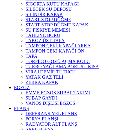
SİGORTA KUTU KAPAĞI
SİLECEK SU DEPOSU
SİLİNDİR KAPAK
START STOP DÜĞME
START STOP DÜĞME KAPAK
SU FİSKİYE MEMESİ
TAHLİYE BORU
TAKOZ ÜST TAPA
TAMPON ÇEKİ KAPAĞI ARKA
TAMPON ÇEKİ KAPAĞI ÖN
TAPA
TORPİDO GÖZÜ AÇMA KOLU
TURBO YAĞLAMA BORUSU KISA
VİRAJ DEMİR TUTUCU
YATAK GAZ TELİ
ZEBRA KAPAK
EGZOZ
EMME EGZOS SUBAP TAKIMI
SUBAP GAYDI
VANOS DİŞLİSİ EGZOS
FLANŞ
DEFERANSİYEL FLANŞ
PORYA FLANŞI
RADYATÖR ALT FLANŞ
ŞAFT FLANŞ