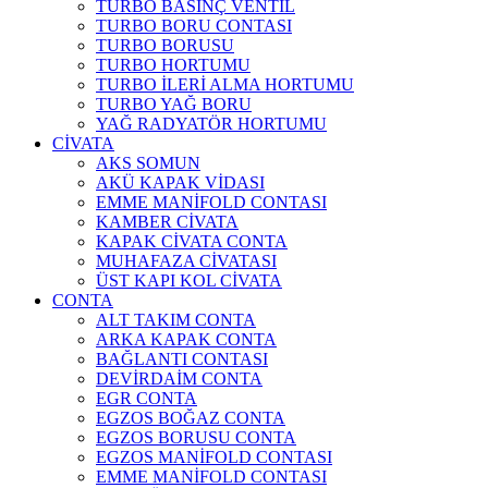
TURBO BASINÇ VENTİL
TURBO BORU CONTASI
TURBO BORUSU
TURBO HORTUMU
TURBO İLERİ ALMA HORTUMU
TURBO YAĞ BORU
YAĞ RADYATÖR HORTUMU
CİVATA
AKS SOMUN
AKÜ KAPAK VİDASI
EMME MANİFOLD CONTASI
KAMBER CİVATA
KAPAK CİVATA CONTA
MUHAFAZA CİVATASI
ÜST KAPI KOL CİVATA
CONTA
ALT TAKIM CONTA
ARKA KAPAK CONTA
BAĞLANTI CONTASI
DEVİRDAİM CONTA
EGR CONTA
EGZOS BOĞAZ CONTA
EGZOS BORUSU CONTA
EGZOS MANİFOLD CONTASI
EMME MANİFOLD CONTASI