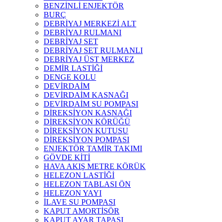
BENZİNLİ ENJEKTÖR
BURÇ
DEBRİYAJ MERKEZİ ALT
DEBRİYAJ RULMANI
DEBRİYAJ SET
DEBRİYAJ SET RULMANLI
DEBRİYAJ ÜST MERKEZ
DEMİR LASTİĞİ
DENGE KOLU
DEVİRDAİM
DEVİRDAİM KASNAĞI
DEVİRDAİM SU POMPASI
DİREKSİYON KASNAĞI
DİREKSİYON KÖRÜĞÜ
DİREKSİYON KUTUSU
DİREKSİYON POMPASI
ENJEKTÖR TAMİR TAKIMI
GÖVDE KİTİ
HAVA AKIŞ METRE KÖRÜK
HELEZON LASTİĞİ
HELEZON TABLASI ÖN
HELEZON YAYI
İLAVE SU POMPASI
KAPUT AMORTİSÖR
KAPUT AYAR TAPASI