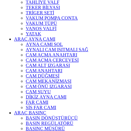
TAHLİYE VALF
TEKER BİLYASI
TRİGER SETİ
VAKUM POMPA CONTA
VAKUM TÜPÜ
VANOS VALFİ
YATAK
ARAÇ AYNA CAMI
AYNA CAMI SOL
AYNALI CAM ISITMALI SAĞ
CAM AÇMA ANAHTARI
CAM AÇMA ÇERÇEVESİ
CAM ALT IZGARASI
CAM ANAHTARI
CAM DÜĞMESİ
CAM MEKANİZMASI
CAM ÖNÜ IZGARASI
CAM SUYU
DİKİZ AYNA CAMI
FAR CAMI
SİS FAR CAMI
ARAÇ BASINÇ
BASIN DÖNÜŞTÜRÜCÜ
BASIN REGÜLATÖRÜ
BASINÇ MÜŞÜRÜ