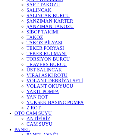
ŞAFT TAKOZU
SALINCAK
SALINCAK BURCU
ŞANZIMAN KARTER
ŞANZIMAN TAKOZU
SİBOP TAKIMI
TAKOZ
TAKOZ BİLYASI
TEKER PORYASI
TEKER RULMANI
TORSİYON BURCU
TRAVERS BURCU
ÜST SALINCAK
VİRAJ ASKI ROTU
VOLANT DEBRİYAJ SETİ
VOLANT OKUYUCU
YAKIT POMPA
YAN ROT
YÜKSEK BASINÇ POMPA
Z.ROT
OTO CAM SUYU
ANTİFİRİZ
CAM SUYU
PANEL
PANEL AYAĞI