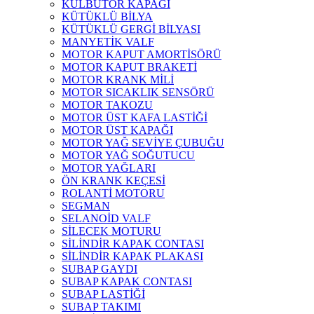
KÜLBÜTÖR KAPAĞI
KÜTÜKLÜ BİLYA
KÜTÜKLÜ GERGİ BİLYASI
MANYETİK VALF
MOTOR KAPUT AMORTİSÖRÜ
MOTOR KAPUT BRAKETİ
MOTOR KRANK MİLİ
MOTOR SICAKLIK SENSÖRÜ
MOTOR TAKOZU
MOTOR ÜST KAFA LASTİĞİ
MOTOR ÜST KAPAĞI
MOTOR YAĞ SEVİYE ÇUBUĞU
MOTOR YAĞ SOĞUTUCU
MOTOR YAĞLARI
ÖN KRANK KEÇESİ
ROLANTİ MOTORU
SEGMAN
SELANOİD VALF
SİLECEK MOTURU
SİLİNDİR KAPAK CONTASI
SİLİNDİR KAPAK PLAKASI
SUBAP GAYDI
SUBAP KAPAK CONTASI
SUBAP LASTİĞİ
SUBAP TAKIMI