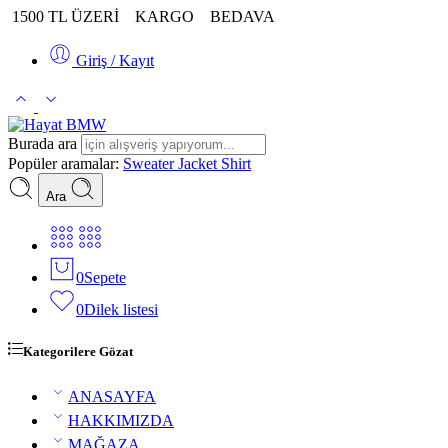
1500 TL ÜZERİ
KARGO
BEDAVA
Giriş / Kayıt
Burada ara
Popüler aramalar:
Sweater
Jacket
Shirt
Ara
0
Sepete
0
Dilek listesi
Kategorilere Gözat
ANASAYFA
HAKKIMIZDA
MAĞAZA