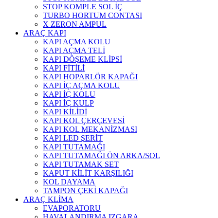
STOP KOMPLE SOL İÇ
TURBO HORTUM CONTASI
X ZERON AMPUL
ARAÇ KAPI
KAPI AÇMA KOLU
KAPI AÇMA TELİ
KAPI DÖŞEME KLİPSİ
KAPI FİTİLİ
KAPI HOPARLÖR KAPAĞI
KAPI İÇ AÇMA KOLU
KAPI İÇ KOLU
KAPI İÇ KULP
KAPI KİLİDİ
KAPI KOL ÇERÇEVESİ
KAPI KOL MEKANİZMASI
KAPI LED ŞERİT
KAPI TUTAMAĞI
KAPI TUTAMAĞI ÖN ARKA/SOL
KAPI TUTAMAK SET
KAPUT KİLİT KARŞILIĞI
KOL DAYAMA
TAMPON ÇEKİ KAPAĞI
ARAÇ KLİMA
EVAPORATORU
HAVALANDIRMA IZGARA