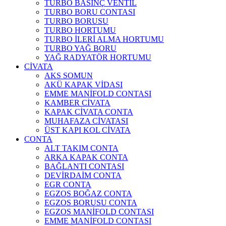
TURBO BASINÇ VENTİL
TURBO BORU CONTASI
TURBO BORUSU
TURBO HORTUMU
TURBO İLERİ ALMA HORTUMU
TURBO YAĞ BORU
YAĞ RADYATÖR HORTUMU
CİVATA
AKS SOMUN
AKÜ KAPAK VİDASI
EMME MANİFOLD CONTASI
KAMBER CİVATA
KAPAK CİVATA CONTA
MUHAFAZA CİVATASI
ÜST KAPI KOL CİVATA
CONTA
ALT TAKIM CONTA
ARKA KAPAK CONTA
BAĞLANTI CONTASI
DEVİRDAİM CONTA
EGR CONTA
EGZOS BOĞAZ CONTA
EGZOS BORUSU CONTA
EGZOS MANİFOLD CONTASI
EMME MANİFOLD CONTASI