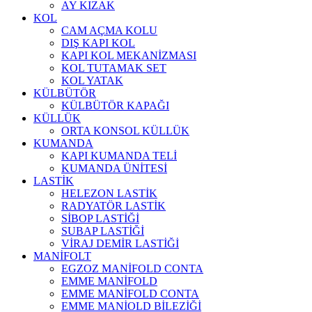
AY KIZAK
KOL
CAM AÇMA KOLU
DIŞ KAPI KOL
KAPI KOL MEKANİZMASI
KOL TUTAMAK SET
KOL YATAK
KÜLBÜTÖR
KÜLBÜTÖR KAPAĞI
KÜLLÜK
ORTA KONSOL KÜLLÜK
KUMANDA
KAPI KUMANDA TELİ
KUMANDA ÜNİTESİ
LASTİK
HELEZON LASTİK
RADYATÖR LASTİK
SİBOP LASTİĞİ
SUBAP LASTİĞİ
VİRAJ DEMİR LASTİĞİ
MANİFOLT
EGZOZ MANİFOLD CONTA
EMME MANİFOLD
EMME MANİFOLD CONTA
EMME MANİOLD BİLEZİĞİ