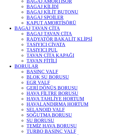
BAGAJ AMORTİSÖR
BAGAJ KİLİDİ
BAGAJ KİLİT BUTONU
BAGAJ SPOİLER
KAPUT AMORTİSÖRÜ
BAGAJ TAVAN ÇİTA
BAGAJ TAVAN ÇİTA
RADYATÖR BAKALİT KLİPSİ
TAŞIYICI CİVATA
TAŞIYICI PUL
TAVAN ÇİTA KAPAĞI
TAVAN FİTİLİ
BORULAR
BASINÇ VALF
BLOK SU BORUSU
EGR VALF
GERİ DÖNÜŞ BORUSU
HAVA FİLTRE BORUSU
HAVA TAHLİYE HORTUM
HAVALANDIRMA HORTUM
SELANOID VALF
SOĞUTMA BORUSU
SU BORUSU
TEMİZ HAVA BORUSU
TURBO BASINÇ VALF