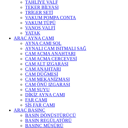
TAHLİYE VALF
TEKER BİLYASI
TRİGER SETİ
VAKUM POMPA CONTA
VAKUM TÜPÜ
VANOS VALFİ
YATAK
ARAÇ AYNA CAMI
AYNA CAMI SOL
AYNALI CAM ISITMALI SAĞ
CAM AÇMA ANAHTARI
CAM AÇMA ÇERÇEVESİ
CAM ALT IZGARASI
CAM ANAHTARI
CAM DÜĞMESİ
CAM MEKANİZMASI
CAM ÖNÜ IZGARASI
CAM SUYU
DİKİZ AYNA CAMI
FAR CAMI
SİS FAR CAMI
ARAÇ BASINÇ
BASIN DÖNÜŞTÜRÜCÜ
BASIN REGÜLATÖRÜ
BASINÇ MÜŞÜRÜ