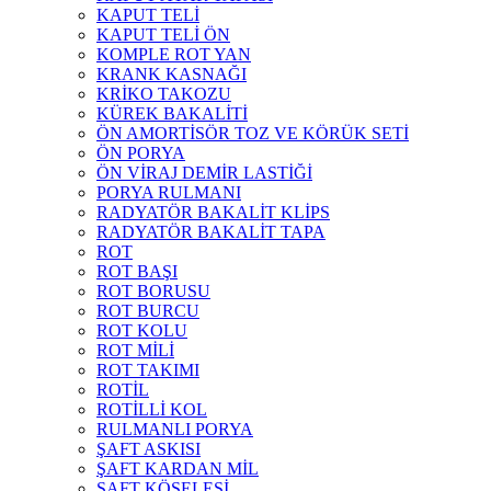
KAPUT TELİ
KAPUT TELİ ÖN
KOMPLE ROT YAN
KRANK KASNAĞI
KRİKO TAKOZU
KÜREK BAKALİTİ
ÖN AMORTİSÖR TOZ VE KÖRÜK SETİ
ÖN PORYA
ÖN VİRAJ DEMİR LASTİĞİ
PORYA RULMANI
RADYATÖR BAKALİT KLİPS
RADYATÖR BAKALİT TAPA
ROT
ROT BAŞI
ROT BORUSU
ROT BURCU
ROT KOLU
ROT MİLİ
ROT TAKIMI
ROTİL
ROTİLLİ KOL
RULMANLI PORYA
ŞAFT ASKISI
ŞAFT KARDAN MİL
ŞAFT KÖSELESİ