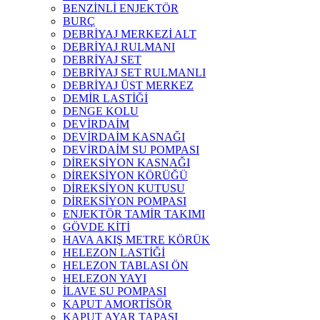
BENZİNLİ ENJEKTÖR
BURÇ
DEBRİYAJ MERKEZİ ALT
DEBRİYAJ RULMANI
DEBRİYAJ SET
DEBRİYAJ SET RULMANLI
DEBRİYAJ ÜST MERKEZ
DEMİR LASTİĞİ
DENGE KOLU
DEVİRDAİM
DEVİRDAİM KASNAĞI
DEVİRDAİM SU POMPASI
DİREKSİYON KASNAĞI
DİREKSİYON KÖRÜĞÜ
DİREKSİYON KUTUSU
DİREKSİYON POMPASI
ENJEKTÖR TAMİR TAKIMI
GÖVDE KİTİ
HAVA AKIŞ METRE KÖRÜK
HELEZON LASTİĞİ
HELEZON TABLASI ÖN
HELEZON YAYI
İLAVE SU POMPASI
KAPUT AMORTİSÖR
KAPUT AYAR TAPASI