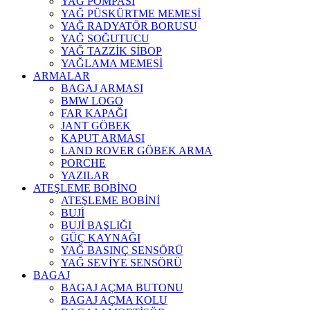
YAĞ POMPASI
YAĞ PÜSKÜRTME MEMESİ
YAĞ RADYATÖR BORUSU
YAĞ SOĞUTUCU
YAĞ TAZZİK SİBOP
YAĞLAMA MEMESİ
ARMALAR
BAGAJ ARMASI
BMW LOGO
FAR KAPAĞI
JANT GÖBEK
KAPUT ARMASI
LAND ROVER GÖBEK ARMA
PORCHE
YAZILAR
ATEŞLEME BOBİNO
ATEŞLEME BOBİNİ
BUJİ
BUJİ BAŞLIĞI
GÜÇ KAYNAĞI
YAĞ BASINÇ SENSÖRÜ
YAĞ SEVİYE SENSÖRÜ
BAGAJ
BAGAJ AÇMA BUTONU
BAGAJ AÇMA KOLU