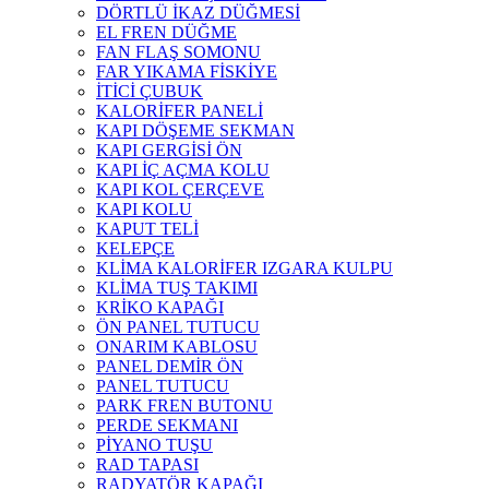
DÖRTLÜ İKAZ DÜĞMESİ
EL FREN DÜĞME
FAN FLAŞ SOMONU
FAR YIKAMA FİSKİYE
İTİCİ ÇUBUK
KALORİFER PANELİ
KAPI DÖŞEME SEKMAN
KAPI GERGİSİ ÖN
KAPI İÇ AÇMA KOLU
KAPI KOL ÇERÇEVE
KAPI KOLU
KAPUT TELİ
KELEPÇE
KLİMA KALORİFER IZGARA KULPU
KLİMA TUŞ TAKIMI
KRİKO KAPAĞI
ÖN PANEL TUTUCU
ONARIM KABLOSU
PANEL DEMİR ÖN
PANEL TUTUCU
PARK FREN BUTONU
PERDE SEKMANI
PİYANO TUŞU
RAD TAPASI
RADYATÖR KAPAĞI