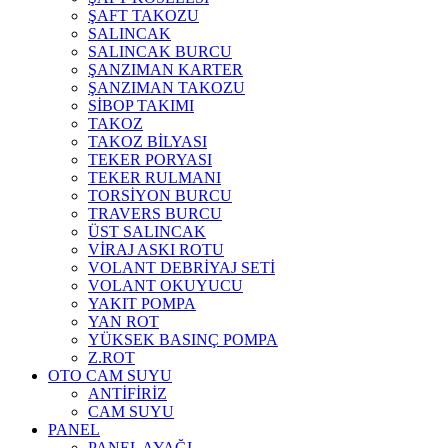
ŞAFT TAKOZU
SALINCAK
SALINCAK BURCU
ŞANZIMAN KARTER
ŞANZIMAN TAKOZU
SİBOP TAKIMI
TAKOZ
TAKOZ BİLYASI
TEKER PORYASI
TEKER RULMANI
TORSİYON BURCU
TRAVERS BURCU
ÜST SALINCAK
VİRAJ ASKI ROTU
VOLANT DEBRİYAJ SETİ
VOLANT OKUYUCU
YAKIT POMPA
YAN ROT
YÜKSEK BASINÇ POMPA
Z.ROT
OTO CAM SUYU
ANTİFİRİZ
CAM SUYU
PANEL
PANEL AYAĞI