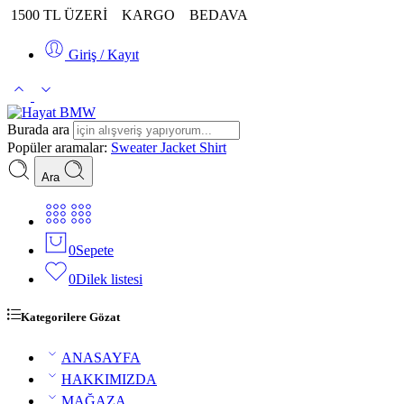
1500 TL ÜZERİ
KARGO
BEDAVA
Giriş / Kayıt
Burada ara
Popüler aramalar:
Sweater
Jacket
Shirt
Ara
0
Sepete
0
Dilek listesi
Kategorilere Gözat
ANASAYFA
HAKKIMIZDA
MAĞAZA