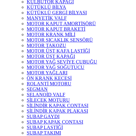
KÜLBÜTÖR KAPAĞI
KÜTÜKLÜ BİLYA
KÜTÜKLÜ GERGİ BİLYASI
MANYETİK VALF
MOTOR KAPUT AMORTİSÖRÜ
MOTOR KAPUT BRAKETİ
MOTOR KRANK MİLİ
MOTOR SICAKLIK SENSÖRÜ
MOTOR TAKOZU
MOTOR ÜST KAFA LASTİĞİ
MOTOR ÜST KAPAĞI
MOTOR YAĞ SEVİYE ÇUBUĞU
MOTOR YAĞ SOĞUTUCU
MOTOR YAĞLARI
ÖN KRANK KEÇESİ
ROLANTİ MOTORU
SEGMAN
SELANOİD VALF
SİLECEK MOTURU
SİLİNDİR KAPAK CONTASI
SİLİNDİR KAPAK PLAKASI
SUBAP GAYDI
SUBAP KAPAK CONTASI
SUBAP LASTİĞİ
SUBAP TAKIMI