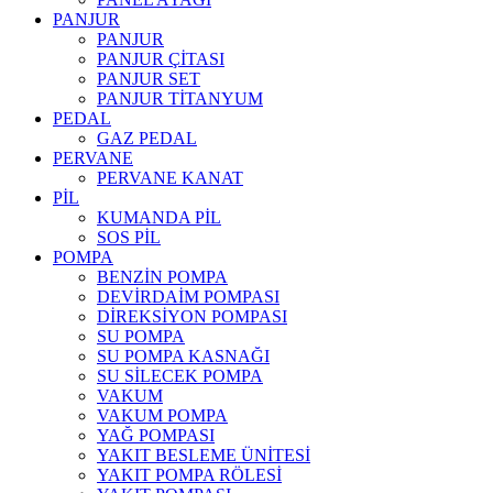
PANJUR
PANJUR
PANJUR ÇİTASI
PANJUR SET
PANJUR TİTANYUM
PEDAL
GAZ PEDAL
PERVANE
PERVANE KANAT
PİL
KUMANDA PİL
SOS PİL
POMPA
BENZİN POMPA
DEVİRDAİM POMPASI
DİREKSİYON POMPASI
SU POMPA
SU POMPA KASNAĞI
SU SİLECEK POMPA
VAKUM
VAKUM POMPA
YAĞ POMPASI
YAKIT BESLEME ÜNİTESİ
YAKIT POMPA RÖLESİ