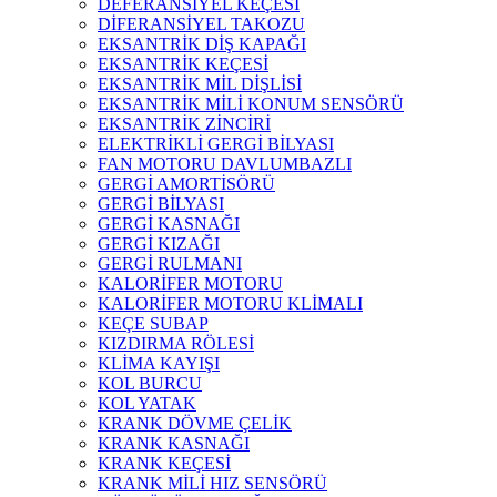
DEFERANSİYEL KEÇESİ
DİFERANSİYEL TAKOZU
EKSANTRİK DİŞ KAPAĞI
EKSANTRİK KEÇESİ
EKSANTRİK MİL DİŞLİSİ
EKSANTRİK MİLİ KONUM SENSÖRÜ
EKSANTRİK ZİNCİRİ
ELEKTRİKLİ GERGİ BİLYASI
FAN MOTORU DAVLUMBAZLI
GERGİ AMORTİSÖRÜ
GERGİ BİLYASI
GERGİ KASNAĞI
GERGİ KIZAĞI
GERGİ RULMANI
KALORİFER MOTORU
KALORİFER MOTORU KLİMALI
KEÇE SUBAP
KIZDIRMA RÖLESİ
KLİMA KAYIŞI
KOL BURCU
KOL YATAK
KRANK DÖVME ÇELİK
KRANK KASNAĞI
KRANK KEÇESİ
KRANK MİLİ HIZ SENSÖRÜ