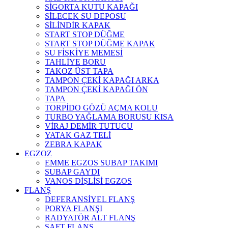
SİGORTA KUTU KAPAĞI
SİLECEK SU DEPOSU
SİLİNDİR KAPAK
START STOP DÜĞME
START STOP DÜĞME KAPAK
SU FİSKİYE MEMESİ
TAHLİYE BORU
TAKOZ ÜST TAPA
TAMPON ÇEKİ KAPAĞI ARKA
TAMPON ÇEKİ KAPAĞI ÖN
TAPA
TORPİDO GÖZÜ AÇMA KOLU
TURBO YAĞLAMA BORUSU KISA
VİRAJ DEMİR TUTUCU
YATAK GAZ TELİ
ZEBRA KAPAK
EGZOZ
EMME EGZOS SUBAP TAKIMI
SUBAP GAYDI
VANOS DİŞLİSİ EGZOS
FLANŞ
DEFERANSİYEL FLANŞ
PORYA FLANŞI
RADYATÖR ALT FLANŞ
ŞAFT FLANŞ