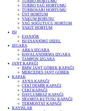
TURBO HORTUMU
TURBO YAĞ HORTUMU
TURBOŞARJ HORTUMU
ÜST HORTUM
VAKUM BORUSU
YAĞ SOĞUTUCU HORTUM
YAKIT HORTUM
ISI
EJANJÖR
ISI EŞANJÖRÜ DİZEL
IZGARA
ARKA IZGARA
HAVALANDIRMA IZGARA
TAMPON IZGARA
JANT KAPAĞI
BMW JANT GÖBEK KAPAĞI
MERCEDES JANT GÖBEK
KAPAK
AYNA KAPAĞI
ÇEKİ DEMİR KAPAĞI
ÇEKİ KAPAĞI
DAVLUMBAZ KAPAĞI
SİGORTA KUTUSU KAPAĞI
TERMOSTAT KAPAĞI
KAYIŞLAR