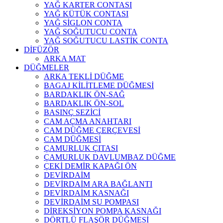
YAĞ KARTER CONTASI
YAĞ KÜTÜK CONTASI
YAĞ SİGLON CONTA
YAĞ SOĞUTUCU CONTA
YAĞ SOĞUTUCU LASTİK CONTA
DİFÜZÖR
ARKA MAT
DÜĞMELER
ARKA TEKLİ DÜĞME
BAGAJ KİLİTLEME DÜĞMESİ
BARDAKLIK ÖN-SAĞ
BARDAKLIK ÖN-SOL
BASINÇ SEZİCİ
CAM AÇMA ANAHTARI
CAM DÜĞME ÇERÇEVESİ
CAM DÜĞMESİ
ÇAMURLUK ÇITASI
ÇAMURLUK DAVLUMBAZ DÜĞME
ÇEKİ DEMİR KAPAĞI ÖN
DEVİRDAİM
DEVİRDAİM ARA BAĞLANTI
DEVİRDAİM KASNAĞI
DEVİRDAİM SU POMPASI
DİREKSİYON POMPA KASNAĞI
DÖRTLÜ FLAŞÖR DÜĞMESİ