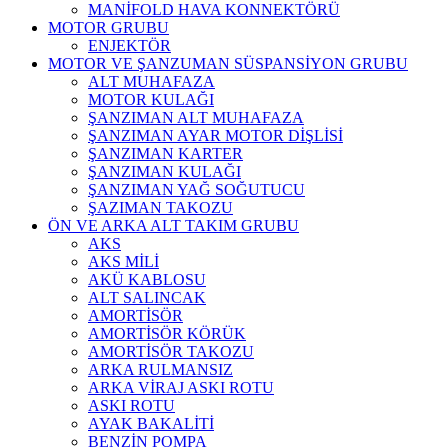
MANİFOLD HAVA KONNEKTÖRÜ
MOTOR GRUBU
ENJEKTÖR
MOTOR VE ŞANZUMAN SÜSPANSİYON GRUBU
ALT MUHAFAZA
MOTOR KULAĞI
ŞANZIMAN ALT MUHAFAZA
ŞANZIMAN AYAR MOTOR DİŞLİSİ
ŞANZIMAN KARTER
ŞANZIMAN KULAĞI
ŞANZIMAN YAĞ SOĞUTUCU
ŞAZIMAN TAKOZU
ÖN VE ARKA ALT TAKIM GRUBU
AKS
AKS MİLİ
AKÜ KABLOSU
ALT SALINCAK
AMORTİSÖR
AMORTİSÖR KÖRÜK
AMORTİSÖR TAKOZU
ARKA RULMANSIZ
ARKA VİRAJ ASKI ROTU
ASKI ROTU
AYAK BAKALİTİ
BENZİN POMPA