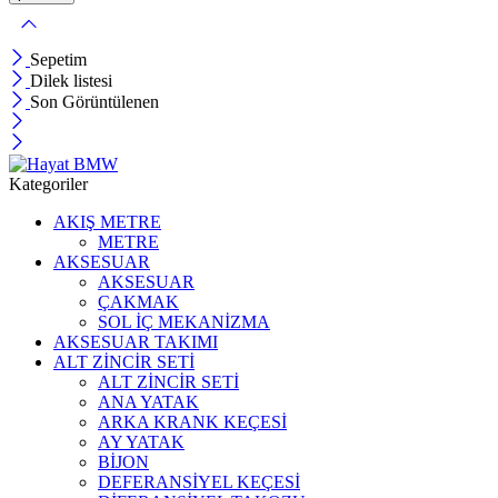
Sepetim
Dilek listesi
Son Görüntülenen
Kategoriler
AKIŞ METRE
METRE
AKSESUAR
AKSESUAR
ÇAKMAK
SOL İÇ MEKANİZMA
AKSESUAR TAKIMI
ALT ZİNCİR SETİ
ALT ZİNCİR SETİ
ANA YATAK
ARKA KRANK KEÇESİ
AY YATAK
BİJON
DEFERANSİYEL KEÇESİ