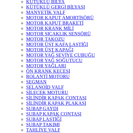
KÜTÜKLÜ BİLYA
KÜTÜKLÜ GERGİ BİLYASI
MANYETİK VALF
MOTOR KAPUT AMORTİSÖRÜ
MOTOR KAPUT BRAKETİ
MOTOR KRANK MİLİ
MOTOR SICAKLIK SENSÖRÜ
MOTOR TAKOZU
MOTOR ÜST KAFA LASTİĞİ
MOTOR ÜST KAPAĞI
MOTOR YAĞ SEVİYE ÇUBUĞU
MOTOR YAĞ SOĞUTUCU
MOTOR YAĞLARI
ÖN KRANK KEÇESİ
ROLANTİ MOTORU
SEGMAN
SELANOİD VALF
SİLECEK MOTURU
SİLİNDİR KAPAK CONTASI
SİLİNDİR KAPAK PLAKASI
SUBAP GAYDI
SUBAP KAPAK CONTASI
SUBAP LASTİĞİ
SUBAP TAKIMI
TAHLİYE VALF