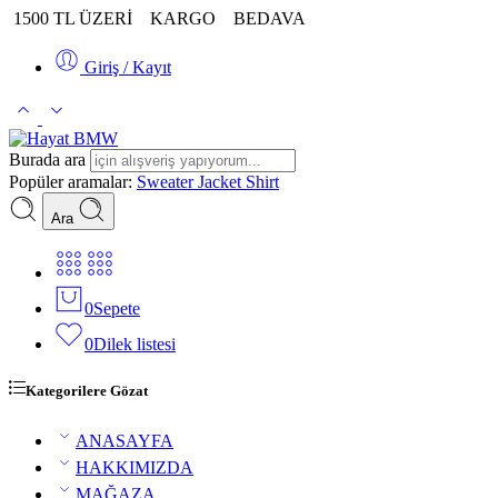
1500 TL ÜZERİ
KARGO
BEDAVA
Giriş / Kayıt
Burada ara
Popüler aramalar:
Sweater
Jacket
Shirt
Ara
0
Sepete
0
Dilek listesi
Kategorilere Gözat
ANASAYFA
HAKKIMIZDA
MAĞAZA