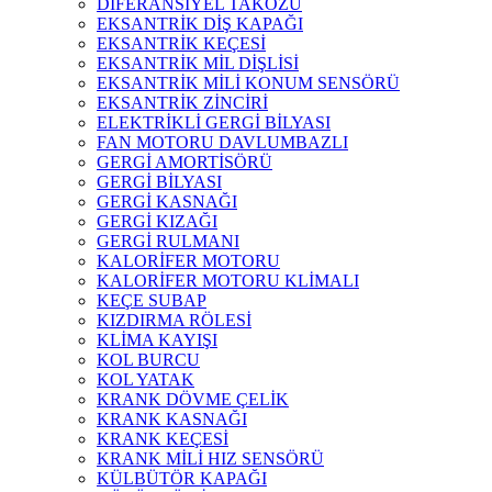
DİFERANSİYEL TAKOZU
EKSANTRİK DİŞ KAPAĞI
EKSANTRİK KEÇESİ
EKSANTRİK MİL DİŞLİSİ
EKSANTRİK MİLİ KONUM SENSÖRÜ
EKSANTRİK ZİNCİRİ
ELEKTRİKLİ GERGİ BİLYASI
FAN MOTORU DAVLUMBAZLI
GERGİ AMORTİSÖRÜ
GERGİ BİLYASI
GERGİ KASNAĞI
GERGİ KIZAĞI
GERGİ RULMANI
KALORİFER MOTORU
KALORİFER MOTORU KLİMALI
KEÇE SUBAP
KIZDIRMA RÖLESİ
KLİMA KAYIŞI
KOL BURCU
KOL YATAK
KRANK DÖVME ÇELİK
KRANK KASNAĞI
KRANK KEÇESİ
KRANK MİLİ HIZ SENSÖRÜ
KÜLBÜTÖR KAPAĞI