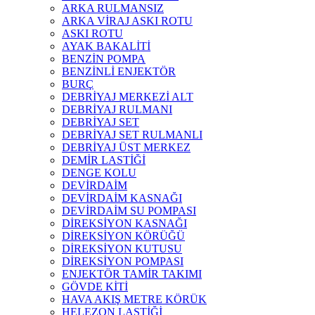
ARKA RULMANSIZ
ARKA VİRAJ ASKI ROTU
ASKI ROTU
AYAK BAKALİTİ
BENZİN POMPA
BENZİNLİ ENJEKTÖR
BURÇ
DEBRİYAJ MERKEZİ ALT
DEBRİYAJ RULMANI
DEBRİYAJ SET
DEBRİYAJ SET RULMANLI
DEBRİYAJ ÜST MERKEZ
DEMİR LASTİĞİ
DENGE KOLU
DEVİRDAİM
DEVİRDAİM KASNAĞI
DEVİRDAİM SU POMPASI
DİREKSİYON KASNAĞI
DİREKSİYON KÖRÜĞÜ
DİREKSİYON KUTUSU
DİREKSİYON POMPASI
ENJEKTÖR TAMİR TAKIMI
GÖVDE KİTİ
HAVA AKIŞ METRE KÖRÜK
HELEZON LASTİĞİ