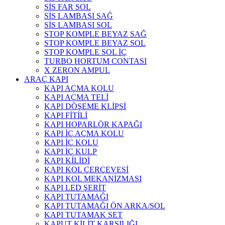
SİS FAR SOL
SİS LAMBASI SAĞ
SİS LAMBASI SOL
STOP KOMPLE BEYAZ SAĞ
STOP KOMPLE BEYAZ SOL
STOP KOMPLE SOL İÇ
TURBO HORTUM CONTASI
X ZERON AMPUL
ARAÇ KAPI
KAPI AÇMA KOLU
KAPI AÇMA TELİ
KAPI DÖŞEME KLİPSİ
KAPI FİTİLİ
KAPI HOPARLÖR KAPAĞI
KAPI İÇ AÇMA KOLU
KAPI İÇ KOLU
KAPI İÇ KULP
KAPI KİLİDİ
KAPI KOL ÇERÇEVESİ
KAPI KOL MEKANİZMASI
KAPI LED ŞERİT
KAPI TUTAMAĞI
KAPI TUTAMAĞI ÖN ARKA/SOL
KAPI TUTAMAK SET
KAPUT KİLİT KARŞILIĞI