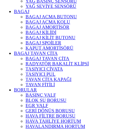
YAĞ BASINÇ SENSÖRÜ
YAĞ SEVİYE SENSÖRÜ
BAGAJ
BAGAJ AÇMA BUTONU
BAGAJ AÇMA KOLU
BAGAJ AMORTİSÖR
BAGAJ KİLİDİ
BAGAJ KİLİT BUTONU
BAGAJ SPOİLER
KAPUT AMORTİSÖRÜ
BAGAJ TAVAN ÇİTA
BAGAJ TAVAN ÇİTA
RADYATÖR BAKALİT KLİPSİ
TAŞIYICI CİVATA
TAŞIYICI PUL
TAVAN ÇİTA KAPAĞI
TAVAN FİTİLİ
BORULAR
BASINÇ VALF
BLOK SU BORUSU
EGR VALF
GERİ DÖNÜŞ BORUSU
HAVA FİLTRE BORUSU
HAVA TAHLİYE HORTUM
HAVALANDIRMA HORTUM