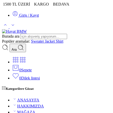
1500 TL ÜZERİ
KARGO
BEDAVA
Giriş / Kayıt
Burada ara
Popüler aramalar:
Sweater
Jacket
Shirt
Ara
0
Sepete
0
Dilek listesi
Kategorilere Gözat
ANASAYFA
HAKKIMIZDA
MAĞAZA