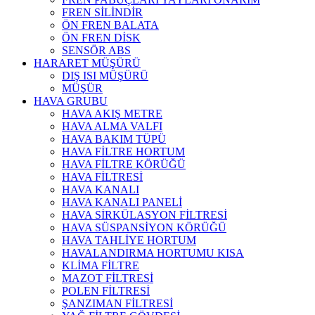
FREN SİLİNDİR
ÖN FREN BALATA
ÖN FREN DİSK
SENSÖR ABS
HARARET MÜŞÜRÜ
DIŞ ISI MÜŞÜRÜ
MÜŞÜR
HAVA GRUBU
HAVA AKIŞ METRE
HAVA ALMA VALFI
HAVA BAKIM TÜPÜ
HAVA FİLTRE HORTUM
HAVA FİLTRE KÖRÜĞÜ
HAVA FİLTRESİ
HAVA KANALI
HAVA KANALI PANELİ
HAVA SİRKÜLASYON FİLTRESİ
HAVA SÜSPANSİYON KÖRÜĞÜ
HAVA TAHLİYE HORTUM
HAVALANDIRMA HORTUMU KISA
KLİMA FİLTRE
MAZOT FİLTRESİ
POLEN FİLTRESİ
ŞANZIMAN FİLTRESİ