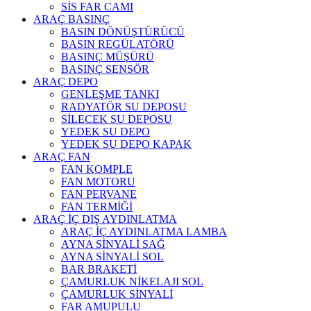
SİS FAR CAMI
ARAÇ BASINÇ
BASIN DÖNÜŞTÜRÜCÜ
BASIN REGÜLATÖRÜ
BASINÇ MÜŞÜRÜ
BASINÇ SENSÖR
ARAÇ DEPO
GENLEŞME TANKI
RADYATÖR SU DEPOSU
SİLECEK SU DEPOSU
YEDEK SU DEPO
YEDEK SU DEPO KAPAK
ARAÇ FAN
FAN KOMPLE
FAN MOTORU
FAN PERVANE
FAN TERMİĞİ
ARAÇ İÇ DIŞ AYDINLATMA
ARAÇ İÇ AYDINLATMA LAMBA
AYNA SİNYALİ SAĞ
AYNA SİNYALİ SOL
BAR BRAKETİ
ÇAMURLUK NİKELAJI SOL
ÇAMURLUK SİNYALİ
FAR AMUPULU