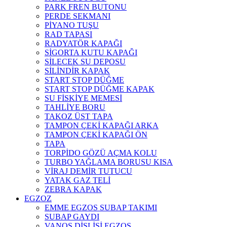
PARK FREN BUTONU
PERDE SEKMANI
PİYANO TUŞU
RAD TAPASI
RADYATÖR KAPAĞI
SİGORTA KUTU KAPAĞI
SİLECEK SU DEPOSU
SİLİNDİR KAPAK
START STOP DÜĞME
START STOP DÜĞME KAPAK
SU FİSKİYE MEMESİ
TAHLİYE BORU
TAKOZ ÜST TAPA
TAMPON ÇEKİ KAPAĞI ARKA
TAMPON ÇEKİ KAPAĞI ÖN
TAPA
TORPİDO GÖZÜ AÇMA KOLU
TURBO YAĞLAMA BORUSU KISA
VİRAJ DEMİR TUTUCU
YATAK GAZ TELİ
ZEBRA KAPAK
EGZOZ
EMME EGZOS SUBAP TAKIMI
SUBAP GAYDI
VANOS DİŞLİSİ EGZOS