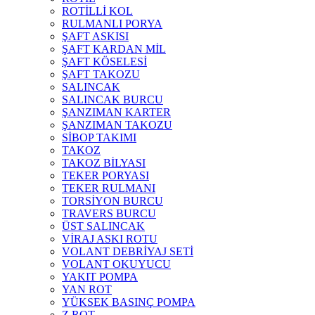
ROTİLLİ KOL
RULMANLI PORYA
ŞAFT ASKISI
ŞAFT KARDAN MİL
ŞAFT KÖSELESİ
ŞAFT TAKOZU
SALINCAK
SALINCAK BURCU
ŞANZIMAN KARTER
ŞANZIMAN TAKOZU
SİBOP TAKIMI
TAKOZ
TAKOZ BİLYASI
TEKER PORYASI
TEKER RULMANI
TORSİYON BURCU
TRAVERS BURCU
ÜST SALINCAK
VİRAJ ASKI ROTU
VOLANT DEBRİYAJ SETİ
VOLANT OKUYUCU
YAKIT POMPA
YAN ROT
YÜKSEK BASINÇ POMPA
Z.ROT