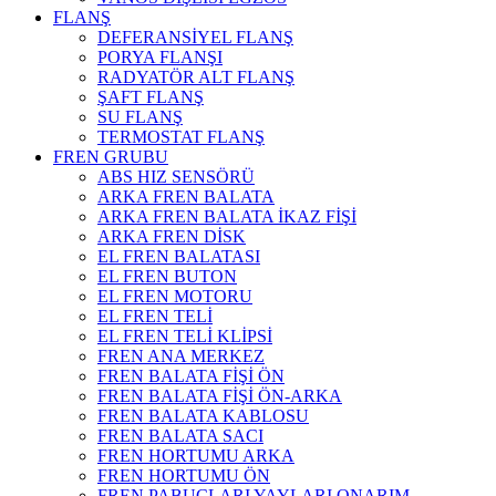
FLANŞ
DEFERANSİYEL FLANŞ
PORYA FLANŞI
RADYATÖR ALT FLANŞ
ŞAFT FLANŞ
SU FLANŞ
TERMOSTAT FLANŞ
FREN GRUBU
ABS HIZ SENSÖRÜ
ARKA FREN BALATA
ARKA FREN BALATA İKAZ FİŞİ
ARKA FREN DİSK
EL FREN BALATASI
EL FREN BUTON
EL FREN MOTORU
EL FREN TELİ
EL FREN TELİ KLİPSİ
FREN ANA MERKEZ
FREN BALATA FİŞİ ÖN
FREN BALATA FİŞİ ÖN-ARKA
FREN BALATA KABLOSU
FREN BALATA SACI
FREN HORTUMU ARKA
FREN HORTUMU ÖN
FREN PABUÇLARI YAYLARI ONARIM