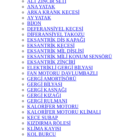
ALT ZİNCİR SETİ
ANA YATAK
ARKA KRANK KEÇESİ
AY YATAK
BİJON
DEFERANSİYEL KEÇESİ
DİFERANSİYEL TAKOZU
EKSANTRİK DİŞ KAPAĞI
EKSANTRİK KEÇESİ
EKSANTRİK MİL DİŞLİSİ
EKSANTRİK MİLİ KONUM SENSÖRÜ
EKSANTRİK ZİNCİRİ
ELEKTRİKLİ GERGİ BİLYASI
FAN MOTORU DAVLUMBAZLI
GERGİ AMORTİSÖRÜ
GERGİ BİLYASI
GERGİ KASNAĞI
GERGİ KIZAĞI
GERGİ RULMANI
KALORİFER MOTORU
KALORİFER MOTORU KLİMALI
KEÇE SUBAP
KIZDIRMA RÖLESİ
KLİMA KAYIŞI
KOL BURCU