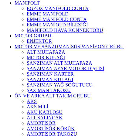
MANİFOLT
EGZOZ MANİFOLD CONTA
EMME MANİFOLD
EMME MANİFOLD CONTA
EMME MANİOLD BİLEZİĞİ
MANİFOLD HAVA KONNEKTÖRÜ
MOTOR GRUBU
ENJEKTÖR
MOTOR VE ŞANZUMAN SÜSPANSİYON GRUBU
ALT MUHAFAZA
MOTOR KULAĞI
ŞANZIMAN ALT MUHAFAZA
ŞANZIMAN AYAR MOTOR DİŞLİSİ
ŞANZIMAN KARTER
ŞANZIMAN KULAĞI
ŞANZIMAN YAĞ SOĞUTUCU
ŞAZIMAN TAKOZU
ÖN VE ARKA ALT TAKIM GRUBU
AKS
AKS MİLİ
AKÜ KABLOSU
ALT SALINCAK
AMORTİSÖR
AMORTİSÖR KÖRÜK
AMORTİSÖR TAKOZU