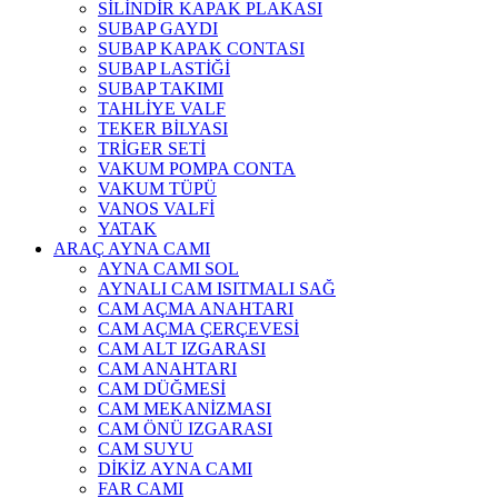
SİLİNDİR KAPAK PLAKASI
SUBAP GAYDI
SUBAP KAPAK CONTASI
SUBAP LASTİĞİ
SUBAP TAKIMI
TAHLİYE VALF
TEKER BİLYASI
TRİGER SETİ
VAKUM POMPA CONTA
VAKUM TÜPÜ
VANOS VALFİ
YATAK
ARAÇ AYNA CAMI
AYNA CAMI SOL
AYNALI CAM ISITMALI SAĞ
CAM AÇMA ANAHTARI
CAM AÇMA ÇERÇEVESİ
CAM ALT IZGARASI
CAM ANAHTARI
CAM DÜĞMESİ
CAM MEKANİZMASI
CAM ÖNÜ IZGARASI
CAM SUYU
DİKİZ AYNA CAMI
FAR CAMI