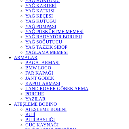
YAĞ HORTUMU
YAĞ KARTERİ
YAĞ KATKISI
YAĞ KEÇESİ
YAĞ KÜTÜĞÜ
YAĞ POMPASI
YAĞ PÜSKÜRTME MEMESİ
YAĞ RADYATÖR BORUSU
YAĞ SOĞUTUCU
YAĞ TAZZİK SİBOP
YAĞLAMA MEMESİ
ARMALAR
BAGAJ ARMASI
BMW LOGO
FAR KAPAĞI
JANT GÖBEK
KAPUT ARMASI
LAND ROVER GÖBEK ARMA
PORCHE
YAZILAR
ATEŞLEME BOBİNO
ATEŞLEME BOBİNİ
BUJİ
BUJİ BAŞLIĞI
GÜÇ KAYNAĞI