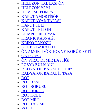
HELEZON TABLASI ÖN
HELEZON YAYI
İLAVE SU POMPASI
KAPUT AMORTİSÖR
KAPUT AYAR TAPASI
KAPUT TELİ
KAPUT TELİ ÖN
KOMPLE ROT YAN
KRANK KASNAĞI
KRİKO TAKOZU
KÜREK BAKALİTİ
ÖN AMORTİSÖR TOZ VE KÖRÜK SETİ
ÖN PORYA
ÖN VİRAJ DEMİR LASTİĞİ
PORYA RULMANI
RADYATÖR BAKALİT KLİPS
RADYATÖR BAKALİT TAPA
ROT
ROT BAŞI
ROT BORUSU
ROT BURCU
ROT KOLU
ROT MİLİ
ROT TAKIMI
ROTİL