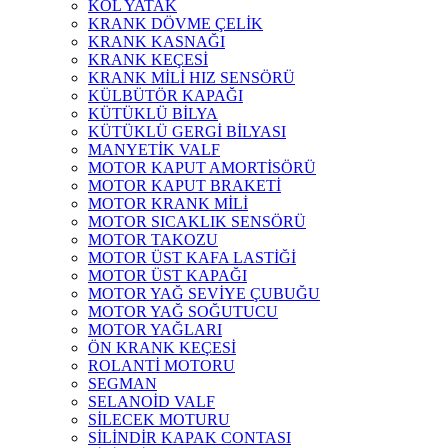
KOL YATAK
KRANK DÖVME ÇELİK
KRANK KASNAĞI
KRANK KEÇESİ
KRANK MİLİ HIZ SENSÖRÜ
KÜLBÜTÖR KAPAĞI
KÜTÜKLÜ BİLYA
KÜTÜKLÜ GERGİ BİLYASI
MANYETİK VALF
MOTOR KAPUT AMORTİSÖRÜ
MOTOR KAPUT BRAKETİ
MOTOR KRANK MİLİ
MOTOR SICAKLIK SENSÖRÜ
MOTOR TAKOZU
MOTOR ÜST KAFA LASTİĞİ
MOTOR ÜST KAPAĞI
MOTOR YAĞ SEVİYE ÇUBUĞU
MOTOR YAĞ SOĞUTUCU
MOTOR YAĞLARI
ÖN KRANK KEÇESİ
ROLANTİ MOTORU
SEGMAN
SELANOİD VALF
SİLECEK MOTURU
SİLİNDİR KAPAK CONTASI