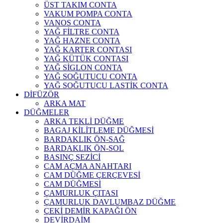
ÜST TAKIM CONTA
VAKUM POMPA CONTA
VANOS CONTA
YAĞ FİLTRE CONTA
YAĞ HAZNE CONTA
YAĞ KARTER CONTASI
YAĞ KÜTÜK CONTASI
YAĞ SİGLON CONTA
YAĞ SOĞUTUCU CONTA
YAĞ SOĞUTUCU LASTİK CONTA
DİFÜZÖR
ARKA MAT
DÜĞMELER
ARKA TEKLİ DÜĞME
BAGAJ KİLİTLEME DÜĞMESİ
BARDAKLIK ÖN-SAĞ
BARDAKLIK ÖN-SOL
BASINÇ SEZİCİ
CAM AÇMA ANAHTARI
CAM DÜĞME ÇERÇEVESİ
CAM DÜĞMESİ
ÇAMURLUK ÇITASI
ÇAMURLUK DAVLUMBAZ DÜĞME
ÇEKİ DEMİR KAPAĞI ÖN
DEVİRDAİM