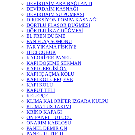
DEVİRDAİM ARA BAĞLANTI
DEVİRDAİM KASNAĞI
DEVİRDAİM SU POMPASI
DİREKSİYON POMPA KASNAĞI
DÖRTLÜ FLAŞÖR DÜĞMESİ
DÖRTLÜ İKAZ DÜĞMESİ
EL FREN DÜĞME
FAN FLAŞ SOMONU
FAR YIKAMA FİSKİYE
İTİCİ ÇUBUK
KALORİFER PANELİ
KAPI DÖŞEME SEKMAN
KAPI GERGİSİ ÖN
KAPI İÇ AÇMA KOLU
KAPI KOL ÇERÇEVE
KAPI KOLU
KAPUT TELİ
KELEPÇE
KLİMA KALORİFER IZGARA KULPU
KLİMA TUŞ TAKIMI
KRİKO KAPAĞI
ÖN PANEL TUTUCU
ONARIM KABLOSU
PANEL DEMİR ÖN
PANEL TUTUCU