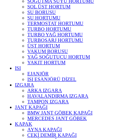
SOĞUTMA SUYU HORTUMU
SOL ÜST HORTUM
SU BORUSU
SU HORTUMU
TERMOSTAT HORTUMU
TURBO HORTUMU
TURBO YAĞ HORTUMU
TURBOŞARJ HORTUMU
ÜST HORTUM
VAKUM BORUSU
YAĞ SOĞUTUCU HORTUM
YAKIT HORTUM
ISI
EJANJÖR
ISI EŞANJÖRÜ DİZEL
IZGARA
ARKA IZGARA
HAVALANDIRMA IZGARA
TAMPON IZGARA
JANT KAPAĞI
BMW JANT GÖBEK KAPAĞI
MERCEDES JANT GÖBEK
KAPAK
AYNA KAPAĞI
ÇEKİ DEMİR KAPAĞI