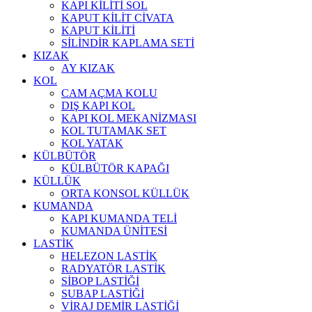
KAPI KİLİTİ SOL
KAPUT KİLİT CİVATA
KAPUT KİLİTİ
SİLİNDİR KAPLAMA SETİ
KIZAK
AY KIZAK
KOL
CAM AÇMA KOLU
DIŞ KAPI KOL
KAPI KOL MEKANİZMASI
KOL TUTAMAK SET
KOL YATAK
KÜLBÜTÖR
KÜLBÜTÖR KAPAĞI
KÜLLÜK
ORTA KONSOL KÜLLÜK
KUMANDA
KAPI KUMANDA TELİ
KUMANDA ÜNİTESİ
LASTİK
HELEZON LASTİK
RADYATÖR LASTİK
SİBOP LASTİĞİ
SUBAP LASTİĞİ
VİRAJ DEMİR LASTİĞİ