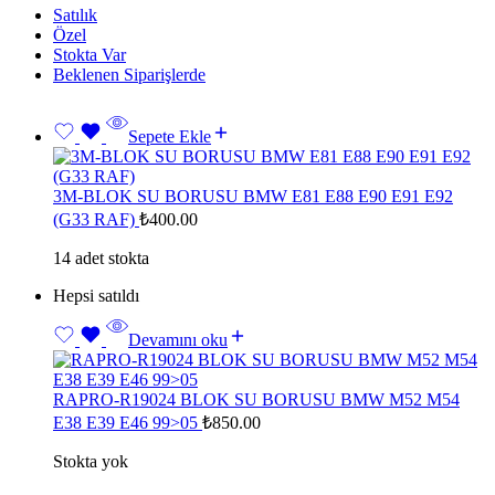
Satılık
Özel
Stokta Var
Beklenen Siparişlerde
Sepete Ekle
3M-BLOK SU BORUSU BMW E81 E88 E90 E91 E92
(G33 RAF)
₺
400.00
14 adet stokta
Hepsi satıldı
Devamını oku
RAPRO-R19024 BLOK SU BORUSU BMW M52 M54
E38 E39 E46 99>05
₺
850.00
Stokta yok