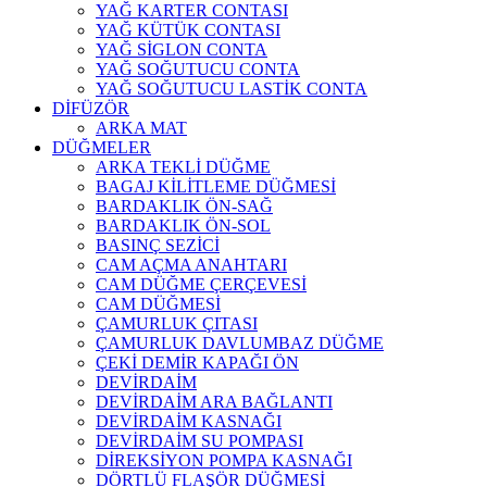
YAĞ KARTER CONTASI
YAĞ KÜTÜK CONTASI
YAĞ SİGLON CONTA
YAĞ SOĞUTUCU CONTA
YAĞ SOĞUTUCU LASTİK CONTA
DİFÜZÖR
ARKA MAT
DÜĞMELER
ARKA TEKLİ DÜĞME
BAGAJ KİLİTLEME DÜĞMESİ
BARDAKLIK ÖN-SAĞ
BARDAKLIK ÖN-SOL
BASINÇ SEZİCİ
CAM AÇMA ANAHTARI
CAM DÜĞME ÇERÇEVESİ
CAM DÜĞMESİ
ÇAMURLUK ÇITASI
ÇAMURLUK DAVLUMBAZ DÜĞME
ÇEKİ DEMİR KAPAĞI ÖN
DEVİRDAİM
DEVİRDAİM ARA BAĞLANTI
DEVİRDAİM KASNAĞI
DEVİRDAİM SU POMPASI
DİREKSİYON POMPA KASNAĞI
DÖRTLÜ FLAŞÖR DÜĞMESİ