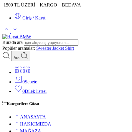
1500 TL ÜZERİ
KARGO
BEDAVA
Giriş / Kayıt
Burada ara
Popüler aramalar:
Sweater
Jacket
Shirt
Ara
0
Sepete
0
Dilek listesi
Kategorilere Gözat
ANASAYFA
HAKKIMIZDA
MAĞAZA