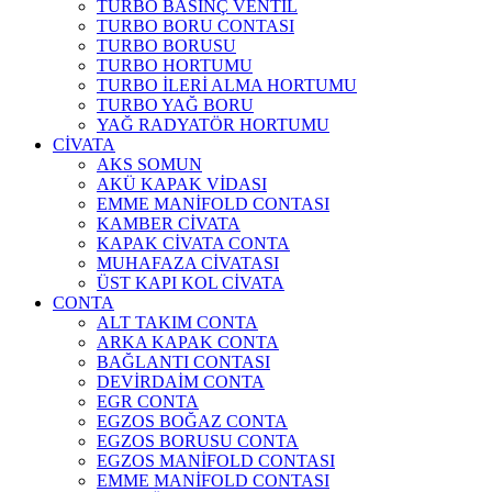
TURBO BASINÇ VENTİL
TURBO BORU CONTASI
TURBO BORUSU
TURBO HORTUMU
TURBO İLERİ ALMA HORTUMU
TURBO YAĞ BORU
YAĞ RADYATÖR HORTUMU
CİVATA
AKS SOMUN
AKÜ KAPAK VİDASI
EMME MANİFOLD CONTASI
KAMBER CİVATA
KAPAK CİVATA CONTA
MUHAFAZA CİVATASI
ÜST KAPI KOL CİVATA
CONTA
ALT TAKIM CONTA
ARKA KAPAK CONTA
BAĞLANTI CONTASI
DEVİRDAİM CONTA
EGR CONTA
EGZOS BOĞAZ CONTA
EGZOS BORUSU CONTA
EGZOS MANİFOLD CONTASI
EMME MANİFOLD CONTASI