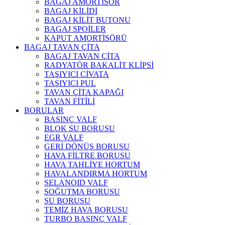
BAGAJ AMORTİSÖR
BAGAJ KİLİDİ
BAGAJ KİLİT BUTONU
BAGAJ SPOİLER
KAPUT AMORTİSÖRÜ
BAGAJ TAVAN ÇİTA
BAGAJ TAVAN ÇİTA
RADYATÖR BAKALİT KLİPSİ
TAŞIYICI CİVATA
TAŞIYICI PUL
TAVAN ÇİTA KAPAĞI
TAVAN FİTİLİ
BORULAR
BASINÇ VALF
BLOK SU BORUSU
EGR VALF
GERİ DÖNÜŞ BORUSU
HAVA FİLTRE BORUSU
HAVA TAHLİYE HORTUM
HAVALANDIRMA HORTUM
SELANOID VALF
SOĞUTMA BORUSU
SU BORUSU
TEMİZ HAVA BORUSU
TURBO BASINÇ VALF