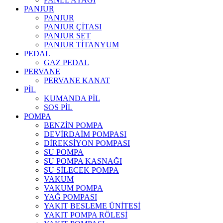
PANJUR
PANJUR
PANJUR ÇİTASI
PANJUR SET
PANJUR TİTANYUM
PEDAL
GAZ PEDAL
PERVANE
PERVANE KANAT
PİL
KUMANDA PİL
SOS PİL
POMPA
BENZİN POMPA
DEVİRDAİM POMPASI
DİREKSİYON POMPASI
SU POMPA
SU POMPA KASNAĞI
SU SİLECEK POMPA
VAKUM
VAKUM POMPA
YAĞ POMPASI
YAKIT BESLEME ÜNİTESİ
YAKIT POMPA RÖLESİ