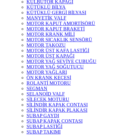
KÜLBÜTÖR KAPAĞI
KÜTÜKLÜ BİLYA
KÜTÜKLÜ GERGİ BİLYASI
MANYETİK VALF
MOTOR KAPUT AMORTİSÖRÜ
MOTOR KAPUT BRAKETİ
MOTOR KRANK MİLİ
MOTOR SICAKLIK SENSÖRÜ
MOTOR TAKOZU
MOTOR ÜST KAFA LASTİĞİ
MOTOR ÜST KAPAĞI
MOTOR YAĞ SEVİYE ÇUBUĞU
MOTOR YAĞ SOĞUTUCU
MOTOR YAĞLARI
ÖN KRANK KEÇESİ
ROLANTİ MOTORU
SEGMAN
SELANOİD VALF
SİLECEK MOTURU
SİLİNDİR KAPAK CONTASI
SİLİNDİR KAPAK PLAKASI
SUBAP GAYDI
SUBAP KAPAK CONTASI
SUBAP LASTİĞİ
SUBAP TAKIMI