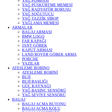
YAĞ POMPASI
YAĞ PÜSKÜRTME MEMESİ
YAĞ RADYATÖR BORUSU
YAĞ SOĞUTUCU
YAĞ TAZZİK SİBOP
YAĞLAMA MEMESİ
ARMALAR
BAGAJ ARMASI
BMW LOGO
FAR KAPAĞI
JANT GÖBEK
KAPUT ARMASI
LAND ROVER GÖBEK ARMA
PORCHE
YAZILAR
ATEŞLEME BOBİNO
ATEŞLEME BOBİNİ
BUJİ
BUJİ BAŞLIĞI
GÜÇ KAYNAĞI
YAĞ BASINÇ SENSÖRÜ
YAĞ SEVİYE SENSÖRÜ
BAGAJ
BAGAJ AÇMA BUTONU
BAGAJ AÇMA KOLU