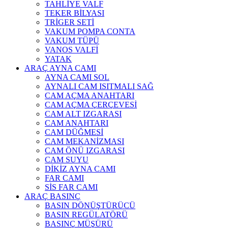
TAHLİYE VALF
TEKER BİLYASI
TRİGER SETİ
VAKUM POMPA CONTA
VAKUM TÜPÜ
VANOS VALFİ
YATAK
ARAÇ AYNA CAMI
AYNA CAMI SOL
AYNALI CAM ISITMALI SAĞ
CAM AÇMA ANAHTARI
CAM AÇMA ÇERÇEVESİ
CAM ALT IZGARASI
CAM ANAHTARI
CAM DÜĞMESİ
CAM MEKANİZMASI
CAM ÖNÜ IZGARASI
CAM SUYU
DİKİZ AYNA CAMI
FAR CAMI
SİS FAR CAMI
ARAÇ BASINÇ
BASIN DÖNÜŞTÜRÜCÜ
BASIN REGÜLATÖRÜ
BASINÇ MÜŞÜRÜ