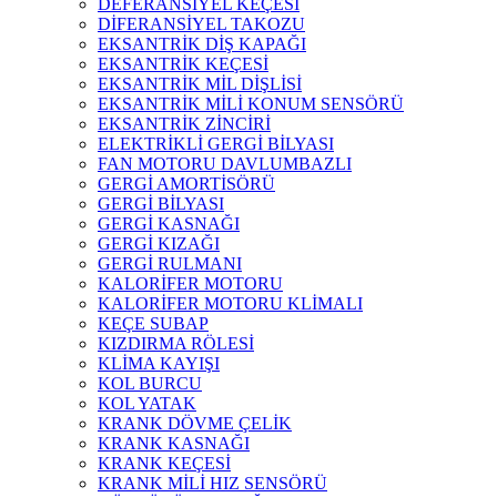
DEFERANSİYEL KEÇESİ
DİFERANSİYEL TAKOZU
EKSANTRİK DİŞ KAPAĞI
EKSANTRİK KEÇESİ
EKSANTRİK MİL DİŞLİSİ
EKSANTRİK MİLİ KONUM SENSÖRÜ
EKSANTRİK ZİNCİRİ
ELEKTRİKLİ GERGİ BİLYASI
FAN MOTORU DAVLUMBAZLI
GERGİ AMORTİSÖRÜ
GERGİ BİLYASI
GERGİ KASNAĞI
GERGİ KIZAĞI
GERGİ RULMANI
KALORİFER MOTORU
KALORİFER MOTORU KLİMALI
KEÇE SUBAP
KIZDIRMA RÖLESİ
KLİMA KAYIŞI
KOL BURCU
KOL YATAK
KRANK DÖVME ÇELİK
KRANK KASNAĞI
KRANK KEÇESİ
KRANK MİLİ HIZ SENSÖRÜ