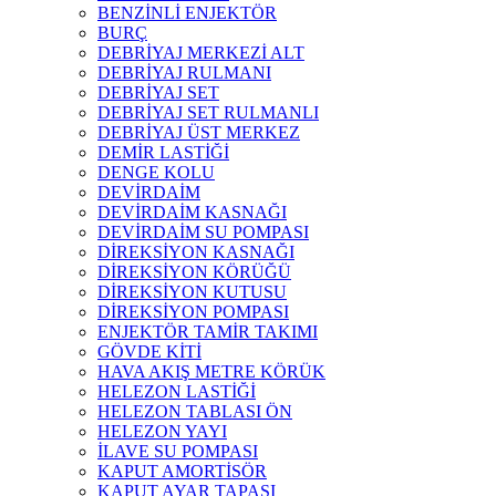
BENZİNLİ ENJEKTÖR
BURÇ
DEBRİYAJ MERKEZİ ALT
DEBRİYAJ RULMANI
DEBRİYAJ SET
DEBRİYAJ SET RULMANLI
DEBRİYAJ ÜST MERKEZ
DEMİR LASTİĞİ
DENGE KOLU
DEVİRDAİM
DEVİRDAİM KASNAĞI
DEVİRDAİM SU POMPASI
DİREKSİYON KASNAĞI
DİREKSİYON KÖRÜĞÜ
DİREKSİYON KUTUSU
DİREKSİYON POMPASI
ENJEKTÖR TAMİR TAKIMI
GÖVDE KİTİ
HAVA AKIŞ METRE KÖRÜK
HELEZON LASTİĞİ
HELEZON TABLASI ÖN
HELEZON YAYI
İLAVE SU POMPASI
KAPUT AMORTİSÖR
KAPUT AYAR TAPASI