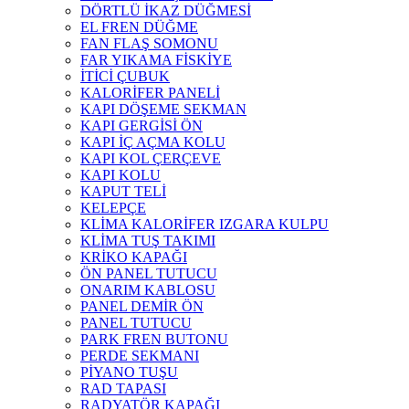
DÖRTLÜ İKAZ DÜĞMESİ
EL FREN DÜĞME
FAN FLAŞ SOMONU
FAR YIKAMA FİSKİYE
İTİCİ ÇUBUK
KALORİFER PANELİ
KAPI DÖŞEME SEKMAN
KAPI GERGİSİ ÖN
KAPI İÇ AÇMA KOLU
KAPI KOL ÇERÇEVE
KAPI KOLU
KAPUT TELİ
KELEPÇE
KLİMA KALORİFER IZGARA KULPU
KLİMA TUŞ TAKIMI
KRİKO KAPAĞI
ÖN PANEL TUTUCU
ONARIM KABLOSU
PANEL DEMİR ÖN
PANEL TUTUCU
PARK FREN BUTONU
PERDE SEKMANI
PİYANO TUŞU
RAD TAPASI
RADYATÖR KAPAĞI