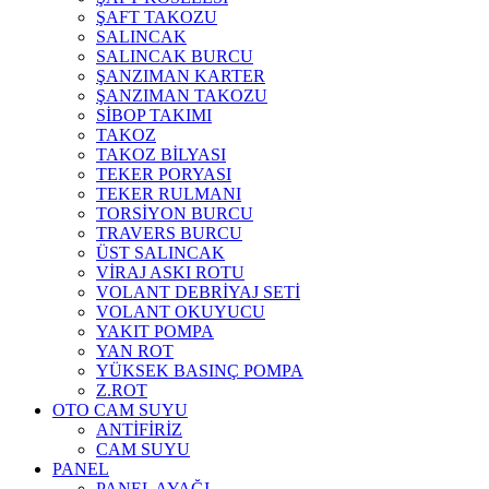
ŞAFT TAKOZU
SALINCAK
SALINCAK BURCU
ŞANZIMAN KARTER
ŞANZIMAN TAKOZU
SİBOP TAKIMI
TAKOZ
TAKOZ BİLYASI
TEKER PORYASI
TEKER RULMANI
TORSİYON BURCU
TRAVERS BURCU
ÜST SALINCAK
VİRAJ ASKI ROTU
VOLANT DEBRİYAJ SETİ
VOLANT OKUYUCU
YAKIT POMPA
YAN ROT
YÜKSEK BASINÇ POMPA
Z.ROT
OTO CAM SUYU
ANTİFİRİZ
CAM SUYU
PANEL
PANEL AYAĞI