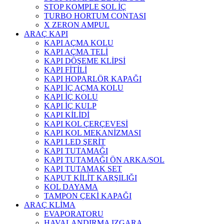
STOP KOMPLE SOL İÇ
TURBO HORTUM CONTASI
X ZERON AMPUL
ARAÇ KAPI
KAPI AÇMA KOLU
KAPI AÇMA TELİ
KAPI DÖŞEME KLİPSİ
KAPI FİTİLİ
KAPI HOPARLÖR KAPAĞI
KAPI İÇ AÇMA KOLU
KAPI İÇ KOLU
KAPI İÇ KULP
KAPI KİLİDİ
KAPI KOL ÇERÇEVESİ
KAPI KOL MEKANİZMASI
KAPI LED ŞERİT
KAPI TUTAMAĞI
KAPI TUTAMAĞI ÖN ARKA/SOL
KAPI TUTAMAK SET
KAPUT KİLİT KARŞILIĞI
KOL DAYAMA
TAMPON ÇEKİ KAPAĞI
ARAÇ KLİMA
EVAPORATORU
HAVALANDIRMA IZGARA