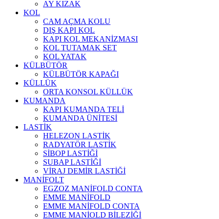
AY KIZAK
KOL
CAM AÇMA KOLU
DIŞ KAPI KOL
KAPI KOL MEKANİZMASI
KOL TUTAMAK SET
KOL YATAK
KÜLBÜTÖR
KÜLBÜTÖR KAPAĞI
KÜLLÜK
ORTA KONSOL KÜLLÜK
KUMANDA
KAPI KUMANDA TELİ
KUMANDA ÜNİTESİ
LASTİK
HELEZON LASTİK
RADYATÖR LASTİK
SİBOP LASTİĞİ
SUBAP LASTİĞİ
VİRAJ DEMİR LASTİĞİ
MANİFOLT
EGZOZ MANİFOLD CONTA
EMME MANİFOLD
EMME MANİFOLD CONTA
EMME MANİOLD BİLEZİĞİ