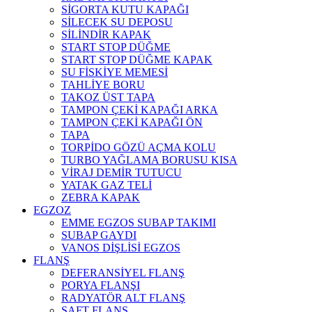
SİGORTA KUTU KAPAĞI
SİLECEK SU DEPOSU
SİLİNDİR KAPAK
START STOP DÜĞME
START STOP DÜĞME KAPAK
SU FİSKİYE MEMESİ
TAHLİYE BORU
TAKOZ ÜST TAPA
TAMPON ÇEKİ KAPAĞI ARKA
TAMPON ÇEKİ KAPAĞI ÖN
TAPA
TORPİDO GÖZÜ AÇMA KOLU
TURBO YAĞLAMA BORUSU KISA
VİRAJ DEMİR TUTUCU
YATAK GAZ TELİ
ZEBRA KAPAK
EGZOZ
EMME EGZOS SUBAP TAKIMI
SUBAP GAYDI
VANOS DİŞLİSİ EGZOS
FLANŞ
DEFERANSİYEL FLANŞ
PORYA FLANŞI
RADYATÖR ALT FLANŞ
ŞAFT FLANŞ