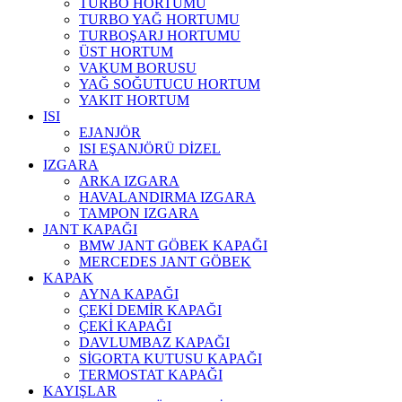
TURBO HORTUMU
TURBO YAĞ HORTUMU
TURBOŞARJ HORTUMU
ÜST HORTUM
VAKUM BORUSU
YAĞ SOĞUTUCU HORTUM
YAKIT HORTUM
ISI
EJANJÖR
ISI EŞANJÖRÜ DİZEL
IZGARA
ARKA IZGARA
HAVALANDIRMA IZGARA
TAMPON IZGARA
JANT KAPAĞI
BMW JANT GÖBEK KAPAĞI
MERCEDES JANT GÖBEK
KAPAK
AYNA KAPAĞI
ÇEKİ DEMİR KAPAĞI
ÇEKİ KAPAĞI
DAVLUMBAZ KAPAĞI
SİGORTA KUTUSU KAPAĞI
TERMOSTAT KAPAĞI
KAYIŞLAR