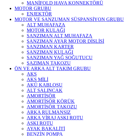
MANİFOLD HAVA KONNEKTÖRÜ
MOTOR GRUBU
ENJEKTÖR
MOTOR VE ŞANZUMAN SÜSPANSİYON GRUBU
ALT MUHAFAZA
MOTOR KULAĞI
ŞANZIMAN ALT MUHAFAZA
ŞANZIMAN AYAR MOTOR DİŞLİSİ
ŞANZIMAN KARTER
ŞANZIMAN KULAĞI
ŞANZIMAN YAĞ SOĞUTUCU
ŞAZIMAN TAKOZU
ÖN VE ARKA ALT TAKIM GRUBU
AKS
AKS MİLİ
AKÜ KABLOSU
ALT SALINCAK
AMORTİSÖR
AMORTİSÖR KÖRÜK
AMORTİSÖR TAKOZU
ARKA RULMANSIZ
ARKA VİRAJ ASKI ROTU
ASKI ROTU
AYAK BAKALİTİ
BENZİN POMPA