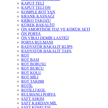
KAPUT TELİ
KAPUT TELİ ÖN
KOMPLE ROT YAN
KRANK KASNAĞI
KRİKO TAKOZU
KÜREK BAKALİTİ
ÖN AMORTİSÖR TOZ VE KÖRÜK SETİ
ÖN PORYA
ÖN VİRAJ DEMİR LASTİĞİ
PORYA RULMANI
RADYATÖR BAKALİT KLİPS
RADYATÖR BAKALİT TAPA
ROT
ROT BAŞI
ROT BORUSU
ROT BURCU
ROT KOLU
ROT MİLİ
ROT TAKIMI
ROTİL
ROTİLLİ KOL
RULMANLI PORYA
ŞAFT ASKISI
ŞAFT KARDAN MİL
ŞAFT KÖSELESİ