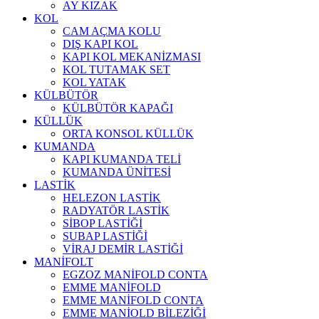
AY KIZAK
KOL
CAM AÇMA KOLU
DIŞ KAPI KOL
KAPI KOL MEKANİZMASI
KOL TUTAMAK SET
KOL YATAK
KÜLBÜTÖR
KÜLBÜTÖR KAPAĞI
KÜLLÜK
ORTA KONSOL KÜLLÜK
KUMANDA
KAPI KUMANDA TELİ
KUMANDA ÜNİTESİ
LASTİK
HELEZON LASTİK
RADYATÖR LASTİK
SİBOP LASTİĞİ
SUBAP LASTİĞİ
VİRAJ DEMİR LASTİĞİ
MANİFOLT
EGZOZ MANİFOLD CONTA
EMME MANİFOLD
EMME MANİFOLD CONTA
EMME MANİOLD BİLEZİĞİ