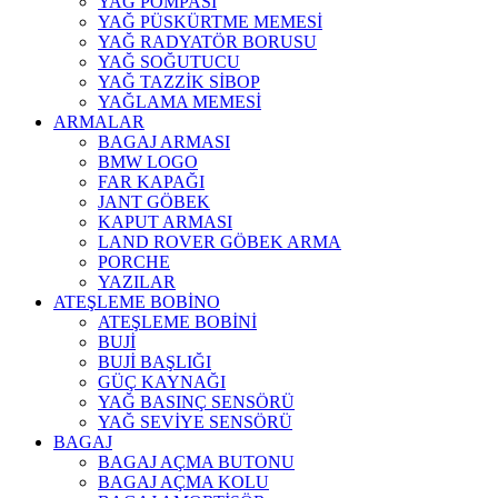
YAĞ POMPASI
YAĞ PÜSKÜRTME MEMESİ
YAĞ RADYATÖR BORUSU
YAĞ SOĞUTUCU
YAĞ TAZZİK SİBOP
YAĞLAMA MEMESİ
ARMALAR
BAGAJ ARMASI
BMW LOGO
FAR KAPAĞI
JANT GÖBEK
KAPUT ARMASI
LAND ROVER GÖBEK ARMA
PORCHE
YAZILAR
ATEŞLEME BOBİNO
ATEŞLEME BOBİNİ
BUJİ
BUJİ BAŞLIĞI
GÜÇ KAYNAĞI
YAĞ BASINÇ SENSÖRÜ
YAĞ SEVİYE SENSÖRÜ
BAGAJ
BAGAJ AÇMA BUTONU
BAGAJ AÇMA KOLU