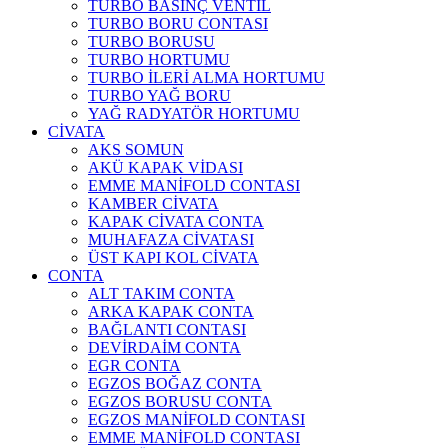
TURBO BASINÇ VENTİL
TURBO BORU CONTASI
TURBO BORUSU
TURBO HORTUMU
TURBO İLERİ ALMA HORTUMU
TURBO YAĞ BORU
YAĞ RADYATÖR HORTUMU
CİVATA
AKS SOMUN
AKÜ KAPAK VİDASI
EMME MANİFOLD CONTASI
KAMBER CİVATA
KAPAK CİVATA CONTA
MUHAFAZA CİVATASI
ÜST KAPI KOL CİVATA
CONTA
ALT TAKIM CONTA
ARKA KAPAK CONTA
BAĞLANTI CONTASI
DEVİRDAİM CONTA
EGR CONTA
EGZOS BOĞAZ CONTA
EGZOS BORUSU CONTA
EGZOS MANİFOLD CONTASI
EMME MANİFOLD CONTASI