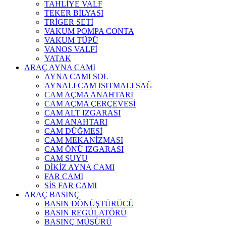
TAHLİYE VALF
TEKER BİLYASI
TRİGER SETİ
VAKUM POMPA CONTA
VAKUM TÜPÜ
VANOS VALFİ
YATAK
ARAÇ AYNA CAMI
AYNA CAMI SOL
AYNALI CAM ISITMALI SAĞ
CAM AÇMA ANAHTARI
CAM AÇMA ÇERÇEVESİ
CAM ALT IZGARASI
CAM ANAHTARI
CAM DÜĞMESİ
CAM MEKANİZMASI
CAM ÖNÜ IZGARASI
CAM SUYU
DİKİZ AYNA CAMI
FAR CAMI
SİS FAR CAMI
ARAÇ BASINÇ
BASIN DÖNÜŞTÜRÜCÜ
BASIN REGÜLATÖRÜ
BASINÇ MÜŞÜRÜ