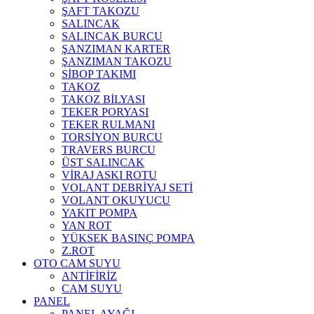
ŞAFT TAKOZU
SALINCAK
SALINCAK BURCU
ŞANZIMAN KARTER
ŞANZIMAN TAKOZU
SİBOP TAKIMI
TAKOZ
TAKOZ BİLYASI
TEKER PORYASI
TEKER RULMANI
TORSİYON BURCU
TRAVERS BURCU
ÜST SALINCAK
VİRAJ ASKI ROTU
VOLANT DEBRİYAJ SETİ
VOLANT OKUYUCU
YAKIT POMPA
YAN ROT
YÜKSEK BASINÇ POMPA
Z.ROT
OTO CAM SUYU
ANTİFİRİZ
CAM SUYU
PANEL
PANEL AYAĞI