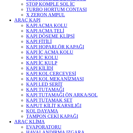
STOP KOMPLE SOL İÇ
TURBO HORTUM CONTASI
X ZERON AMPUL
ARAÇ KAPI
KAPI AÇMA KOLU
KAPI AÇMA TELİ
KAPI DÖŞEME KLİPSİ
KAPI FİTİLİ
KAPI HOPARLÖR KAPAĞI
KAPI İÇ AÇMA KOLU
KAPI İÇ KOLU
KAPI İÇ KULP
KAPI KİLİDİ
KAPI KOL ÇERÇEVESİ
KAPI KOL MEKANİZMASI
KAPI LED ŞERİT
KAPI TUTAMAĞI
KAPI TUTAMAĞI ÖN ARKA/SOL
KAPI TUTAMAK SET
KAPUT KİLİT KARŞILIĞI
KOL DAYAMA
TAMPON ÇEKİ KAPAĞI
ARAÇ KLİMA
EVAPORATORU
HAVALANDIRMA IZGARA