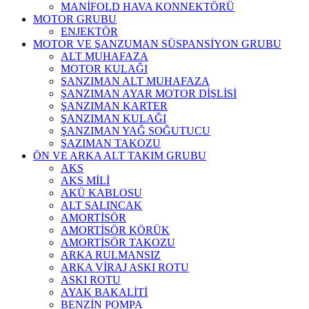
MANİFOLD HAVA KONNEKTÖRÜ
MOTOR GRUBU
ENJEKTÖR
MOTOR VE ŞANZUMAN SÜSPANSİYON GRUBU
ALT MUHAFAZA
MOTOR KULAĞI
ŞANZIMAN ALT MUHAFAZA
ŞANZIMAN AYAR MOTOR DİŞLİSİ
ŞANZIMAN KARTER
ŞANZIMAN KULAĞI
ŞANZIMAN YAĞ SOĞUTUCU
ŞAZIMAN TAKOZU
ÖN VE ARKA ALT TAKIM GRUBU
AKS
AKS MİLİ
AKÜ KABLOSU
ALT SALINCAK
AMORTİSÖR
AMORTİSÖR KÖRÜK
AMORTİSÖR TAKOZU
ARKA RULMANSIZ
ARKA VİRAJ ASKI ROTU
ASKI ROTU
AYAK BAKALİTİ
BENZİN POMPA