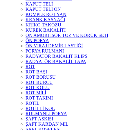
KAPUT TELİ
KAPUT TELİ ÖN
KOMPLE ROT YAN
KRANK KASNAĞI
KRİKO TAKOZU
KÜREK BAKALİTİ
ÖN AMORTİSÖR TOZ VE KÖRÜK SETİ
ÖN PORYA
ÖN VİRAJ DEMİR LASTİĞİ
PORYA RULMANI
RADYATÖR BAKALİT KLİPS
RADYATÖR BAKALİT TAPA
ROT
ROT BAŞI
ROT BORUSU
ROT BURCU
ROT KOLU
ROT MİLİ
ROT TAKIMI
ROTİL
ROTİLLİ KOL
RULMANLI PORYA
ŞAFT ASKISI
ŞAFT KARDAN MİL
ŞAFT KÖSELESİ