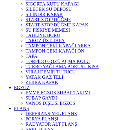
SİGORTA KUTU KAPAĞI
SİLECEK SU DEPOSU
SİLİNDİR KAPAK
START STOP DÜĞME
START STOP DÜĞME KAPAK
SU FİSKİYE MEMESİ
TAHLİYE BORU
TAKOZ ÜST TAPA
TAMPON ÇEKİ KAPAĞI ARKA
TAMPON ÇEKİ KAPAĞI ÖN
TAPA
TORPİDO GÖZÜ AÇMA KOLU
TURBO YAĞLAMA BORUSU KISA
VİRAJ DEMİR TUTUCU
YATAK GAZ TELİ
ZEBRA KAPAK
EGZOZ
EMME EGZOS SUBAP TAKIMI
SUBAP GAYDI
VANOS DİŞLİSİ EGZOS
FLANŞ
DEFERANSİYEL FLANŞ
PORYA FLANŞI
RADYATÖR ALT FLANŞ
ŞAFT FLANŞ