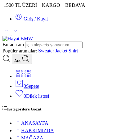
1500 TL ÜZERİ
KARGO
BEDAVA
Giriş / Kayıt
Burada ara
Popüler aramalar:
Sweater
Jacket
Shirt
Ara
0
Sepete
0
Dilek listesi
Kategorilere Gözat
ANASAYFA
HAKKIMIZDA
MAĞAZA