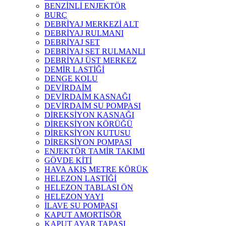
BENZİNLİ ENJEKTÖR
BURÇ
DEBRİYAJ MERKEZİ ALT
DEBRİYAJ RULMANI
DEBRİYAJ SET
DEBRİYAJ SET RULMANLI
DEBRİYAJ ÜST MERKEZ
DEMİR LASTİĞİ
DENGE KOLU
DEVİRDAİM
DEVİRDAİM KASNAĞI
DEVİRDAİM SU POMPASI
DİREKSİYON KASNAĞI
DİREKSİYON KÖRÜĞÜ
DİREKSİYON KUTUSU
DİREKSİYON POMPASI
ENJEKTÖR TAMİR TAKIMI
GÖVDE KİTİ
HAVA AKIŞ METRE KÖRÜK
HELEZON LASTİĞİ
HELEZON TABLASI ÖN
HELEZON YAYI
İLAVE SU POMPASI
KAPUT AMORTİSÖR
KAPUT AYAR TAPASI