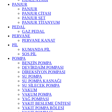
PANJUR
PANJUR
PANJUR ÇİTASI
PANJUR SET
PANJUR TİTANYUM
PEDAL
GAZ PEDAL
PERVANE
PERVANE KANAT
PİL
KUMANDA PİL
SOS PİL
POMPA
BENZİN POMPA
DEVİRDAİM POMPASI
DİREKSİYON POMPASI
SU POMPA
SU POMPA KASNAĞI
SU SİLECEK POMPA
VAKUM
VAKUM POMPA
YAĞ POMPASI
YAKIT BESLEME ÜNİTESİ
YAKIT POMPA RÖLESİ