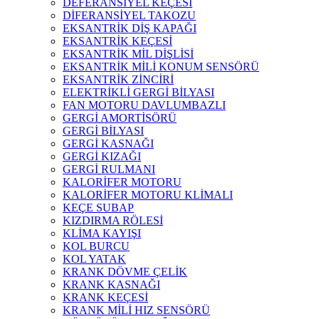
DEFERANSİYEL KEÇESİ
DİFERANSİYEL TAKOZU
EKSANTRİK DİŞ KAPAĞI
EKSANTRİK KEÇESİ
EKSANTRİK MİL DİŞLİSİ
EKSANTRİK MİLİ KONUM SENSÖRÜ
EKSANTRİK ZİNCİRİ
ELEKTRİKLİ GERGİ BİLYASI
FAN MOTORU DAVLUMBAZLI
GERGİ AMORTİSÖRÜ
GERGİ BİLYASI
GERGİ KASNAĞI
GERGİ KIZAĞI
GERGİ RULMANI
KALORİFER MOTORU
KALORİFER MOTORU KLİMALI
KEÇE SUBAP
KIZDIRMA RÖLESİ
KLİMA KAYIŞI
KOL BURCU
KOL YATAK
KRANK DÖVME ÇELİK
KRANK KASNAĞI
KRANK KEÇESİ
KRANK MİLİ HIZ SENSÖRÜ