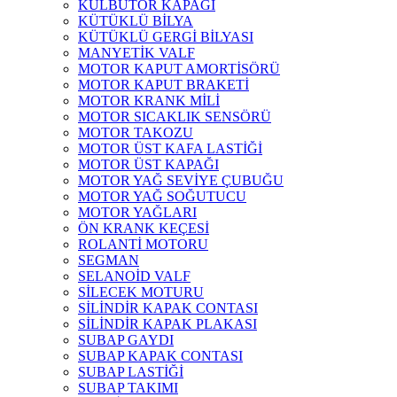
KÜLBÜTÖR KAPAĞI
KÜTÜKLÜ BİLYA
KÜTÜKLÜ GERGİ BİLYASI
MANYETİK VALF
MOTOR KAPUT AMORTİSÖRÜ
MOTOR KAPUT BRAKETİ
MOTOR KRANK MİLİ
MOTOR SICAKLIK SENSÖRÜ
MOTOR TAKOZU
MOTOR ÜST KAFA LASTİĞİ
MOTOR ÜST KAPAĞI
MOTOR YAĞ SEVİYE ÇUBUĞU
MOTOR YAĞ SOĞUTUCU
MOTOR YAĞLARI
ÖN KRANK KEÇESİ
ROLANTİ MOTORU
SEGMAN
SELANOİD VALF
SİLECEK MOTURU
SİLİNDİR KAPAK CONTASI
SİLİNDİR KAPAK PLAKASI
SUBAP GAYDI
SUBAP KAPAK CONTASI
SUBAP LASTİĞİ
SUBAP TAKIMI