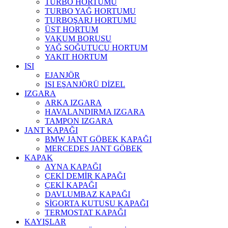
TURBO HORTUMU
TURBO YAĞ HORTUMU
TURBOŞARJ HORTUMU
ÜST HORTUM
VAKUM BORUSU
YAĞ SOĞUTUCU HORTUM
YAKIT HORTUM
ISI
EJANJÖR
ISI EŞANJÖRÜ DİZEL
IZGARA
ARKA IZGARA
HAVALANDIRMA IZGARA
TAMPON IZGARA
JANT KAPAĞI
BMW JANT GÖBEK KAPAĞI
MERCEDES JANT GÖBEK
KAPAK
AYNA KAPAĞI
ÇEKİ DEMİR KAPAĞI
ÇEKİ KAPAĞI
DAVLUMBAZ KAPAĞI
SİGORTA KUTUSU KAPAĞI
TERMOSTAT KAPAĞI
KAYIŞLAR