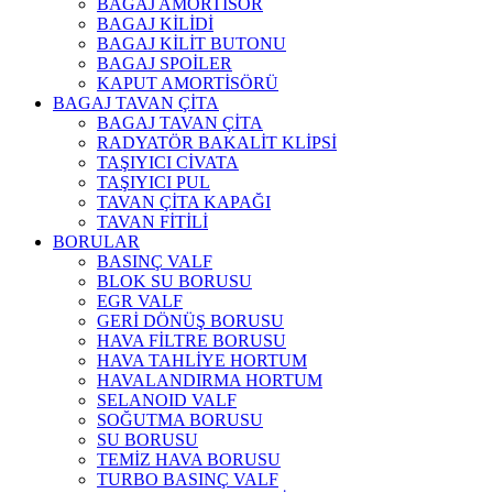
BAGAJ AMORTİSÖR
BAGAJ KİLİDİ
BAGAJ KİLİT BUTONU
BAGAJ SPOİLER
KAPUT AMORTİSÖRÜ
BAGAJ TAVAN ÇİTA
BAGAJ TAVAN ÇİTA
RADYATÖR BAKALİT KLİPSİ
TAŞIYICI CİVATA
TAŞIYICI PUL
TAVAN ÇİTA KAPAĞI
TAVAN FİTİLİ
BORULAR
BASINÇ VALF
BLOK SU BORUSU
EGR VALF
GERİ DÖNÜŞ BORUSU
HAVA FİLTRE BORUSU
HAVA TAHLİYE HORTUM
HAVALANDIRMA HORTUM
SELANOID VALF
SOĞUTMA BORUSU
SU BORUSU
TEMİZ HAVA BORUSU
TURBO BASINÇ VALF