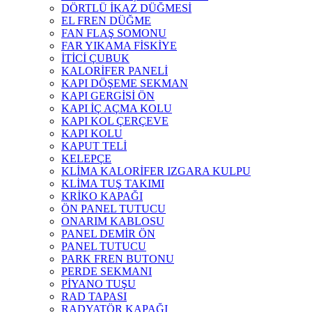
DÖRTLÜ İKAZ DÜĞMESİ
EL FREN DÜĞME
FAN FLAŞ SOMONU
FAR YIKAMA FİSKİYE
İTİCİ ÇUBUK
KALORİFER PANELİ
KAPI DÖŞEME SEKMAN
KAPI GERGİSİ ÖN
KAPI İÇ AÇMA KOLU
KAPI KOL ÇERÇEVE
KAPI KOLU
KAPUT TELİ
KELEPÇE
KLİMA KALORİFER IZGARA KULPU
KLİMA TUŞ TAKIMI
KRİKO KAPAĞI
ÖN PANEL TUTUCU
ONARIM KABLOSU
PANEL DEMİR ÖN
PANEL TUTUCU
PARK FREN BUTONU
PERDE SEKMANI
PİYANO TUŞU
RAD TAPASI
RADYATÖR KAPAĞI