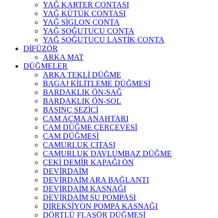
YAĞ KARTER CONTASI
YAĞ KÜTÜK CONTASI
YAĞ SİGLON CONTA
YAĞ SOĞUTUCU CONTA
YAĞ SOĞUTUCU LASTİK CONTA
DİFÜZÖR
ARKA MAT
DÜĞMELER
ARKA TEKLİ DÜĞME
BAGAJ KİLİTLEME DÜĞMESİ
BARDAKLIK ÖN-SAĞ
BARDAKLIK ÖN-SOL
BASINÇ SEZİCİ
CAM AÇMA ANAHTARI
CAM DÜĞME ÇERÇEVESİ
CAM DÜĞMESİ
ÇAMURLUK ÇITASI
ÇAMURLUK DAVLUMBAZ DÜĞME
ÇEKİ DEMİR KAPAĞI ÖN
DEVİRDAİM
DEVİRDAİM ARA BAĞLANTI
DEVİRDAİM KASNAĞI
DEVİRDAİM SU POMPASI
DİREKSİYON POMPA KASNAĞI
DÖRTLÜ FLAŞÖR DÜĞMESİ