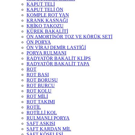
KAPUT TELİ
KAPUT TELİ ÖN
KOMPLE ROT YAN
KRANK KASNAĞI
KRİKO TAKOZU
KÜREK BAKALİTİ
ÖN AMORTİSÖR TOZ VE KÖRÜK SETİ
ÖN PORYA
ÖN VİRAJ DEMİR LASTİĞİ
PORYA RULMANI
RADYATÖR BAKALİT KLİPS
RADYATÖR BAKALİT TAPA
ROT
ROT BAŞI
ROT BORUSU
ROT BURCU
ROT KOLU
ROT MİLİ
ROT TAKIMI
ROTİL
ROTİLLİ KOL
RULMANLI PORYA
ŞAFT ASKISI
ŞAFT KARDAN MİL
ŞAFT KÖSELESİ