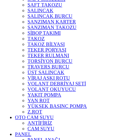
ŞAFT TAKOZU
SALINCAK
SALINCAK BURCU
ŞANZIMAN KARTER
ŞANZIMAN TAKOZU
SİBOP TAKIMI
TAKOZ
TAKOZ BİLYASI
TEKER PORYASI
TEKER RULMANI
TORSİYON BURCU
TRAVERS BURCU
ÜST SALINCAK
VİRAJ ASKI ROTU
VOLANT DEBRİYAJ SETİ
VOLANT OKUYUCU
YAKIT POMPA
YAN ROT
YÜKSEK BASINÇ POMPA
Z.ROT
OTO CAM SUYU
ANTİFİRİZ
CAM SUYU
PANEL
PANEL AYAĞI