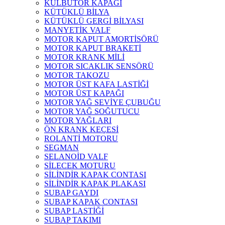
KÜLBÜTÖR KAPAĞI
KÜTÜKLÜ BİLYA
KÜTÜKLÜ GERGİ BİLYASI
MANYETİK VALF
MOTOR KAPUT AMORTİSÖRÜ
MOTOR KAPUT BRAKETİ
MOTOR KRANK MİLİ
MOTOR SICAKLIK SENSÖRÜ
MOTOR TAKOZU
MOTOR ÜST KAFA LASTİĞİ
MOTOR ÜST KAPAĞI
MOTOR YAĞ SEVİYE ÇUBUĞU
MOTOR YAĞ SOĞUTUCU
MOTOR YAĞLARI
ÖN KRANK KEÇESİ
ROLANTİ MOTORU
SEGMAN
SELANOİD VALF
SİLECEK MOTURU
SİLİNDİR KAPAK CONTASI
SİLİNDİR KAPAK PLAKASI
SUBAP GAYDI
SUBAP KAPAK CONTASI
SUBAP LASTİĞİ
SUBAP TAKIMI