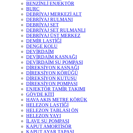
BENZİNLİ ENJEKTÖR
BURÇ
DEBRİYAJ MERKEZİ ALT
DEBRİYAJ RULMANI
DEBRİYAJ SET
DEBRİYAJ SET RULMANLI
DEBRİYAJ ÜST MERKEZ
DEMİR LASTİĞİ
DENGE KOLU
DEVİRDAİM
DEVİRDAİM KASNAĞI
DEVİRDAİM SU POMPASI
DİREKSİYON KASNAĞI
DİREKSİYON KÖRÜĞÜ
DİREKSİYON KUTUSU
DİREKSİYON POMPASI
ENJEKTÖR TAMİR TAKIMI
GÖVDE KİTİ
HAVA AKIŞ METRE KÖRÜK
HELEZON LASTİĞİ
HELEZON TABLASI ÖN
HELEZON YAYI
İLAVE SU POMPASI
KAPUT AMORTİSÖR
KAPUT AYAR TAPASI