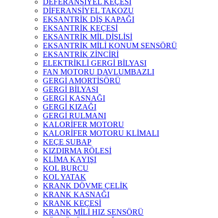
DEFERANSİYEL KEÇESİ
DİFERANSİYEL TAKOZU
EKSANTRİK DİŞ KAPAĞI
EKSANTRİK KEÇESİ
EKSANTRİK MİL DİŞLİSİ
EKSANTRİK MİLİ KONUM SENSÖRÜ
EKSANTRİK ZİNCİRİ
ELEKTRİKLİ GERGİ BİLYASI
FAN MOTORU DAVLUMBAZLI
GERGİ AMORTİSÖRÜ
GERGİ BİLYASI
GERGİ KASNAĞI
GERGİ KIZAĞI
GERGİ RULMANI
KALORİFER MOTORU
KALORİFER MOTORU KLİMALI
KEÇE SUBAP
KIZDIRMA RÖLESİ
KLİMA KAYIŞI
KOL BURCU
KOL YATAK
KRANK DÖVME ÇELİK
KRANK KASNAĞI
KRANK KEÇESİ
KRANK MİLİ HIZ SENSÖRÜ