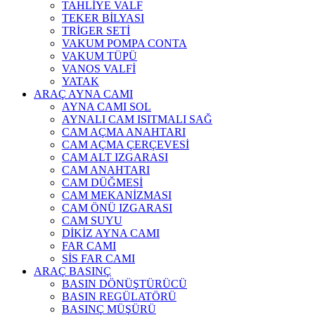
TAHLİYE VALF
TEKER BİLYASI
TRİGER SETİ
VAKUM POMPA CONTA
VAKUM TÜPÜ
VANOS VALFİ
YATAK
ARAÇ AYNA CAMI
AYNA CAMI SOL
AYNALI CAM ISITMALI SAĞ
CAM AÇMA ANAHTARI
CAM AÇMA ÇERÇEVESİ
CAM ALT IZGARASI
CAM ANAHTARI
CAM DÜĞMESİ
CAM MEKANİZMASI
CAM ÖNÜ IZGARASI
CAM SUYU
DİKİZ AYNA CAMI
FAR CAMI
SİS FAR CAMI
ARAÇ BASINÇ
BASIN DÖNÜŞTÜRÜCÜ
BASIN REGÜLATÖRÜ
BASINÇ MÜŞÜRÜ