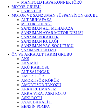
MANİFOLD HAVA KONNEKTÖRÜ
MOTOR GRUBU
ENJEKTÖR
MOTOR VE ŞANZUMAN SÜSPANSİYON GRUBU
ALT MUHAFAZA
MOTOR KULAĞI
ŞANZIMAN ALT MUHAFAZA
ŞANZIMAN AYAR MOTOR DİŞLİSİ
ŞANZIMAN KARTER
ŞANZIMAN KULAĞI
ŞANZIMAN YAĞ SOĞUTUCU
ŞAZIMAN TAKOZU
ÖN VE ARKA ALT TAKIM GRUBU
AKS
AKS MİLİ
AKÜ KABLOSU
ALT SALINCAK
AMORTİSÖR
AMORTİSÖR KÖRÜK
AMORTİSÖR TAKOZU
ARKA RULMANSIZ
ARKA VİRAJ ASKI ROTU
ASKI ROTU
AYAK BAKALİTİ
BENZİN POMPA