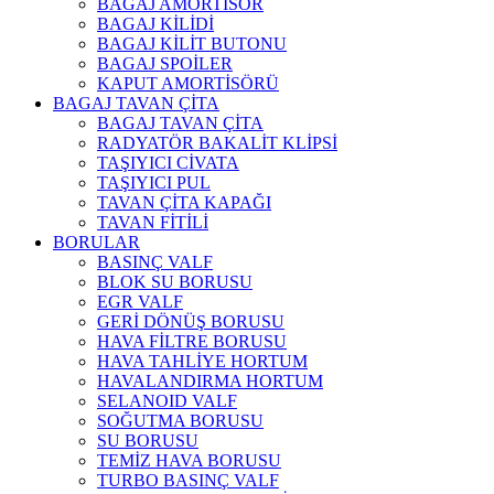
BAGAJ AMORTİSÖR
BAGAJ KİLİDİ
BAGAJ KİLİT BUTONU
BAGAJ SPOİLER
KAPUT AMORTİSÖRÜ
BAGAJ TAVAN ÇİTA
BAGAJ TAVAN ÇİTA
RADYATÖR BAKALİT KLİPSİ
TAŞIYICI CİVATA
TAŞIYICI PUL
TAVAN ÇİTA KAPAĞI
TAVAN FİTİLİ
BORULAR
BASINÇ VALF
BLOK SU BORUSU
EGR VALF
GERİ DÖNÜŞ BORUSU
HAVA FİLTRE BORUSU
HAVA TAHLİYE HORTUM
HAVALANDIRMA HORTUM
SELANOID VALF
SOĞUTMA BORUSU
SU BORUSU
TEMİZ HAVA BORUSU
TURBO BASINÇ VALF