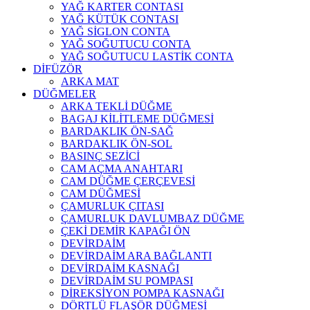
YAĞ KARTER CONTASI
YAĞ KÜTÜK CONTASI
YAĞ SİGLON CONTA
YAĞ SOĞUTUCU CONTA
YAĞ SOĞUTUCU LASTİK CONTA
DİFÜZÖR
ARKA MAT
DÜĞMELER
ARKA TEKLİ DÜĞME
BAGAJ KİLİTLEME DÜĞMESİ
BARDAKLIK ÖN-SAĞ
BARDAKLIK ÖN-SOL
BASINÇ SEZİCİ
CAM AÇMA ANAHTARI
CAM DÜĞME ÇERÇEVESİ
CAM DÜĞMESİ
ÇAMURLUK ÇITASI
ÇAMURLUK DAVLUMBAZ DÜĞME
ÇEKİ DEMİR KAPAĞI ÖN
DEVİRDAİM
DEVİRDAİM ARA BAĞLANTI
DEVİRDAİM KASNAĞI
DEVİRDAİM SU POMPASI
DİREKSİYON POMPA KASNAĞI
DÖRTLÜ FLAŞÖR DÜĞMESİ