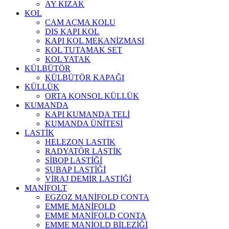
AY KIZAK
KOL
CAM AÇMA KOLU
DIŞ KAPI KOL
KAPI KOL MEKANİZMASI
KOL TUTAMAK SET
KOL YATAK
KÜLBÜTÖR
KÜLBÜTÖR KAPAĞI
KÜLLÜK
ORTA KONSOL KÜLLÜK
KUMANDA
KAPI KUMANDA TELİ
KUMANDA ÜNİTESİ
LASTİK
HELEZON LASTİK
RADYATÖR LASTİK
SİBOP LASTİĞİ
SUBAP LASTİĞİ
VİRAJ DEMİR LASTİĞİ
MANİFOLT
EGZOZ MANİFOLD CONTA
EMME MANİFOLD
EMME MANİFOLD CONTA
EMME MANİOLD BİLEZİĞİ