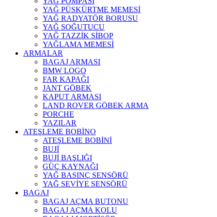
YAĞ POMPASI
YAĞ PÜSKÜRTME MEMESİ
YAĞ RADYATÖR BORUSU
YAĞ SOĞUTUCU
YAĞ TAZZİK SİBOP
YAĞLAMA MEMESİ
ARMALAR
BAGAJ ARMASI
BMW LOGO
FAR KAPAĞI
JANT GÖBEK
KAPUT ARMASI
LAND ROVER GÖBEK ARMA
PORCHE
YAZILAR
ATEŞLEME BOBİNO
ATEŞLEME BOBİNİ
BUJİ
BUJİ BAŞLIĞI
GÜÇ KAYNAĞI
YAĞ BASINÇ SENSÖRÜ
YAĞ SEVİYE SENSÖRÜ
BAGAJ
BAGAJ AÇMA BUTONU
BAGAJ AÇMA KOLU