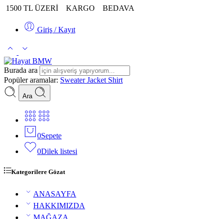
1500 TL ÜZERİ
KARGO
BEDAVA
Giriş / Kayıt
Burada ara
Popüler aramalar:
Sweater
Jacket
Shirt
Ara
0
Sepete
0
Dilek listesi
Kategorilere Gözat
ANASAYFA
HAKKIMIZDA
MAĞAZA