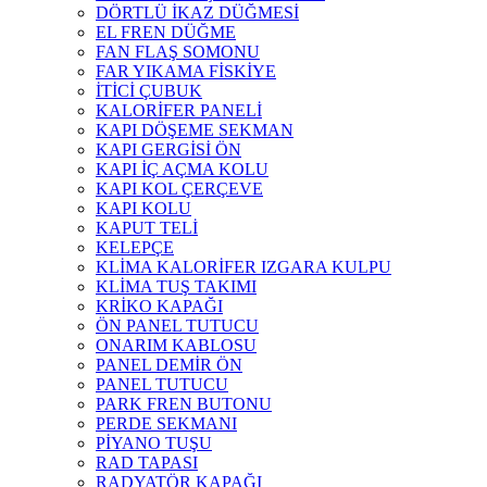
DÖRTLÜ İKAZ DÜĞMESİ
EL FREN DÜĞME
FAN FLAŞ SOMONU
FAR YIKAMA FİSKİYE
İTİCİ ÇUBUK
KALORİFER PANELİ
KAPI DÖŞEME SEKMAN
KAPI GERGİSİ ÖN
KAPI İÇ AÇMA KOLU
KAPI KOL ÇERÇEVE
KAPI KOLU
KAPUT TELİ
KELEPÇE
KLİMA KALORİFER IZGARA KULPU
KLİMA TUŞ TAKIMI
KRİKO KAPAĞI
ÖN PANEL TUTUCU
ONARIM KABLOSU
PANEL DEMİR ÖN
PANEL TUTUCU
PARK FREN BUTONU
PERDE SEKMANI
PİYANO TUŞU
RAD TAPASI
RADYATÖR KAPAĞI