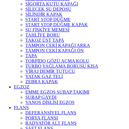
SİGORTA KUTU KAPAĞI
SİLECEK SU DEPOSU
SİLİNDİR KAPAK
START STOP DÜĞME
START STOP DÜĞME KAPAK
SU FİSKİYE MEMESİ
TAHLİYE BORU
TAKOZ ÜST TAPA
TAMPON ÇEKİ KAPAĞI ARKA
TAMPON ÇEKİ KAPAĞI ÖN
TAPA
TORPİDO GÖZÜ AÇMA KOLU
TURBO YAĞLAMA BORUSU KISA
VİRAJ DEMİR TUTUCU
YATAK GAZ TELİ
ZEBRA KAPAK
EGZOZ
EMME EGZOS SUBAP TAKIMI
SUBAP GAYDI
VANOS DİŞLİSİ EGZOS
FLANŞ
DEFERANSİYEL FLANŞ
PORYA FLANŞI
RADYATÖR ALT FLANŞ
ŞAFT FLANŞ