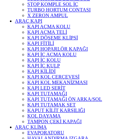
STOP KOMPLE SOL İÇ
TURBO HORTUM CONTASI
X ZERON AMPUL
ARAÇ KAPI
KAPI AÇMA KOLU
KAPI AÇMA TELİ
KAPI DÖŞEME KLİPSİ
KAPI FİTİLİ
KAPI HOPARLÖR KAPAĞI
KAPI İÇ AÇMA KOLU
KAPI İÇ KOLU
KAPI İÇ KULP
KAPI KİLİDİ
KAPI KOL ÇERÇEVESİ
KAPI KOL MEKANİZMASI
KAPI LED ŞERİT
KAPI TUTAMAĞI
KAPI TUTAMAĞI ÖN ARKA/SOL
KAPI TUTAMAK SET
KAPUT KİLİT KARŞILIĞI
KOL DAYAMA
TAMPON ÇEKİ KAPAĞI
ARAÇ KLİMA
EVAPORATORU
HAVALANDIRMA IZGARA