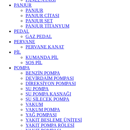
PANJUR
PANJUR
PANJUR ÇİTASI
PANJUR SET
PANJUR TİTANYUM
PEDAL
GAZ PEDAL
PERVANE
PERVANE KANAT
PİL
KUMANDA PİL
SOS PİL
POMPA
BENZİN POMPA
DEVİRDAİM POMPASI
DİREKSİYON POMPASI
SU POMPA
SU POMPA KASNAĞI
SU SİLECEK POMPA
VAKUM
VAKUM POMPA
YAĞ POMPASI
YAKIT BESLEME ÜNİTESİ
YAKIT POMPA RÖLESİ