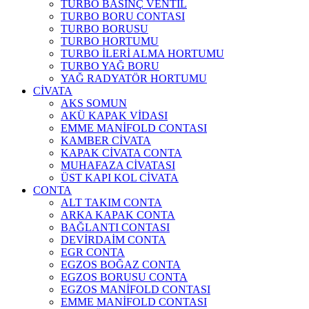
TURBO BASINÇ VENTİL
TURBO BORU CONTASI
TURBO BORUSU
TURBO HORTUMU
TURBO İLERİ ALMA HORTUMU
TURBO YAĞ BORU
YAĞ RADYATÖR HORTUMU
CİVATA
AKS SOMUN
AKÜ KAPAK VİDASI
EMME MANİFOLD CONTASI
KAMBER CİVATA
KAPAK CİVATA CONTA
MUHAFAZA CİVATASI
ÜST KAPI KOL CİVATA
CONTA
ALT TAKIM CONTA
ARKA KAPAK CONTA
BAĞLANTI CONTASI
DEVİRDAİM CONTA
EGR CONTA
EGZOS BOĞAZ CONTA
EGZOS BORUSU CONTA
EGZOS MANİFOLD CONTASI
EMME MANİFOLD CONTASI