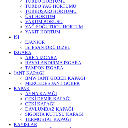
TURBO HORTUMU
TURBO YAĞ HORTUMU
TURBOŞARJ HORTUMU
ÜST HORTUM
VAKUM BORUSU
YAĞ SOĞUTUCU HORTUM
YAKIT HORTUM
ISI
EJANJÖR
ISI EŞANJÖRÜ DİZEL
IZGARA
ARKA IZGARA
HAVALANDIRMA IZGARA
TAMPON IZGARA
JANT KAPAĞI
BMW JANT GÖBEK KAPAĞI
MERCEDES JANT GÖBEK
KAPAK
AYNA KAPAĞI
ÇEKİ DEMİR KAPAĞI
ÇEKİ KAPAĞI
DAVLUMBAZ KAPAĞI
SİGORTA KUTUSU KAPAĞI
TERMOSTAT KAPAĞI
KAYIŞLAR