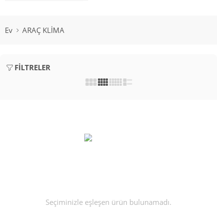
Ev
ARAÇ KLİMA
FILTRELER
Seçiminizle eşleşen ürün bulunamadı.