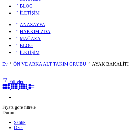
BLOG
İLETİŞİM
ANASAYFA
HAKKIMIZDA
MAĞAZA
BLOG
İLETİŞİM
Ev
ÖN VE ARKA ALT TAKIM GRUBU
AYAK BAKALİTİ
Filtreler
Fiyata göre filtrele
Durum
Satılık
Özel