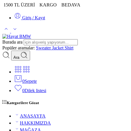
1500 TL ÜZERİ
KARGO
BEDAVA
Giriş / Kayıt
Burada ara
Popüler aramalar:
Sweater
Jacket
Shirt
Ara
0
Sepete
0
Dilek listesi
Kategorilere Gözat
ANASAYFA
HAKKIMIZDA
MAĞAZA