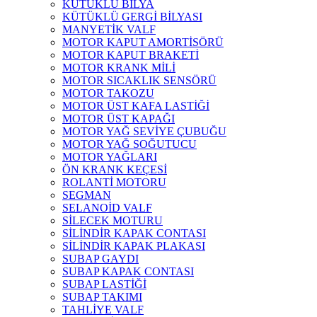
KÜTÜKLÜ BİLYA
KÜTÜKLÜ GERGİ BİLYASI
MANYETİK VALF
MOTOR KAPUT AMORTİSÖRÜ
MOTOR KAPUT BRAKETİ
MOTOR KRANK MİLİ
MOTOR SICAKLIK SENSÖRÜ
MOTOR TAKOZU
MOTOR ÜST KAFA LASTİĞİ
MOTOR ÜST KAPAĞI
MOTOR YAĞ SEVİYE ÇUBUĞU
MOTOR YAĞ SOĞUTUCU
MOTOR YAĞLARI
ÖN KRANK KEÇESİ
ROLANTİ MOTORU
SEGMAN
SELANOİD VALF
SİLECEK MOTURU
SİLİNDİR KAPAK CONTASI
SİLİNDİR KAPAK PLAKASI
SUBAP GAYDI
SUBAP KAPAK CONTASI
SUBAP LASTİĞİ
SUBAP TAKIMI
TAHLİYE VALF