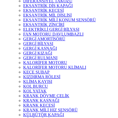
DİFERANSİYEL TAKOZU
EKSANTRİK DİŞ KAPAĞI
EKSANTRİK KEÇESİ
EKSANTRİK MİL DİŞLİSİ
EKSANTRİK MİLİ KONUM SENSÖRÜ
EKSANTRİK ZİNCİRİ
ELEKTRİKLİ GERGİ BİLYASI
FAN MOTORU DAVLUMBAZLI
GERGİ AMORTİSÖRÜ
GERGİ BİLYASI
GERGİ KASNAĞI
GERGİ KIZAĞI
GERGİ RULMANI
KALORİFER MOTORU
KALORİFER MOTORU KLİMALI
KEÇE SUBAP
KIZDIRMA RÖLESİ
KLİMA KAYIŞI
KOL BURCU
KOL YATAK
KRANK DÖVME ÇELİK
KRANK KASNAĞI
KRANK KEÇESİ
KRANK MİLİ HIZ SENSÖRÜ
KÜLBÜTÖR KAPAĞI