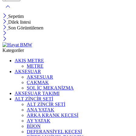
Sepetim
Dilek listesi
Son Görüntülenen
Kategoriler
AKIŞ METRE
METRE
AKSESUAR
AKSESUAR
ÇAKMAK
SOL İÇ MEKANİZMA
AKSESUAR TAKIMI
ALT ZİNCİR SETİ
ALT ZİNCİR SETİ
ANA YATAK
ARKA KRANK KEÇESİ
AY YATAK
BİJON
DEFERANSİYEL KEÇESİ