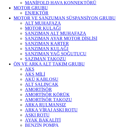
MANİFOLD HAVA KONNEKTÖRÜ
MOTOR GRUBU
ENJEKTÖR
MOTOR VE ŞANZUMAN SÜSPANSİYON GRUBU
ALT MUHAFAZA
MOTOR KULAĞI
ŞANZIMAN ALT MUHAFAZA
ŞANZIMAN AYAR MOTOR DİŞLİSİ
ŞANZIMAN KARTER
ŞANZIMAN KULAĞI
ŞANZIMAN YAĞ SOĞUTUCU
ŞAZIMAN TAKOZU
ÖN VE ARKA ALT TAKIM GRUBU
AKS
AKS MİLİ
AKÜ KABLOSU
ALT SALINCAK
AMORTİSÖR
AMORTİSÖR KÖRÜK
AMORTİSÖR TAKOZU
ARKA RULMANSIZ
ARKA VİRAJ ASKI ROTU
ASKI ROTU
AYAK BAKALİTİ
BENZİN POMPA