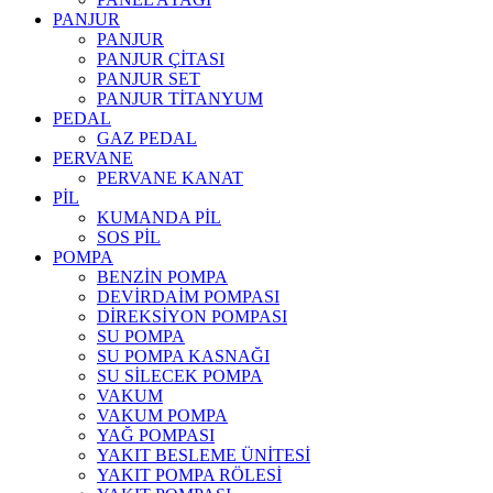
PANJUR
PANJUR
PANJUR ÇİTASI
PANJUR SET
PANJUR TİTANYUM
PEDAL
GAZ PEDAL
PERVANE
PERVANE KANAT
PİL
KUMANDA PİL
SOS PİL
POMPA
BENZİN POMPA
DEVİRDAİM POMPASI
DİREKSİYON POMPASI
SU POMPA
SU POMPA KASNAĞI
SU SİLECEK POMPA
VAKUM
VAKUM POMPA
YAĞ POMPASI
YAKIT BESLEME ÜNİTESİ
YAKIT POMPA RÖLESİ