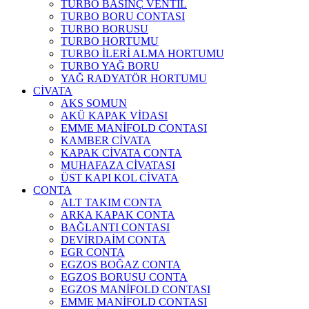
TURBO BASINÇ VENTİL
TURBO BORU CONTASI
TURBO BORUSU
TURBO HORTUMU
TURBO İLERİ ALMA HORTUMU
TURBO YAĞ BORU
YAĞ RADYATÖR HORTUMU
CİVATA
AKS SOMUN
AKÜ KAPAK VİDASI
EMME MANİFOLD CONTASI
KAMBER CİVATA
KAPAK CİVATA CONTA
MUHAFAZA CİVATASI
ÜST KAPI KOL CİVATA
CONTA
ALT TAKIM CONTA
ARKA KAPAK CONTA
BAĞLANTI CONTASI
DEVİRDAİM CONTA
EGR CONTA
EGZOS BOĞAZ CONTA
EGZOS BORUSU CONTA
EGZOS MANİFOLD CONTASI
EMME MANİFOLD CONTASI