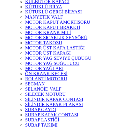
KÜLBÜTÖR KAPAĞI
KÜTÜKLÜ BİLYA
KÜTÜKLÜ GERGİ BİLYASI
MANYETİK VALF
MOTOR KAPUT AMORTİSÖRÜ
MOTOR KAPUT BRAKETİ
MOTOR KRANK MİLİ
MOTOR SICAKLIK SENSÖRÜ
MOTOR TAKOZU
MOTOR ÜST KAFA LASTİĞİ
MOTOR ÜST KAPAĞI
MOTOR YAĞ SEVİYE ÇUBUĞU
MOTOR YAĞ SOĞUTUCU
MOTOR YAĞLARI
ÖN KRANK KEÇESİ
ROLANTİ MOTORU
SEGMAN
SELANOİD VALF
SİLECEK MOTURU
SİLİNDİR KAPAK CONTASI
SİLİNDİR KAPAK PLAKASI
SUBAP GAYDI
SUBAP KAPAK CONTASI
SUBAP LASTİĞİ
SUBAP TAKIMI