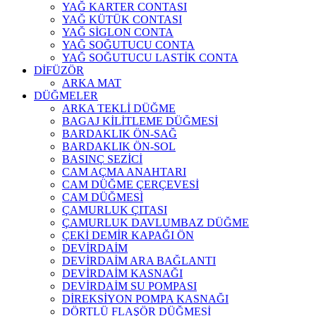
YAĞ KARTER CONTASI
YAĞ KÜTÜK CONTASI
YAĞ SİGLON CONTA
YAĞ SOĞUTUCU CONTA
YAĞ SOĞUTUCU LASTİK CONTA
DİFÜZÖR
ARKA MAT
DÜĞMELER
ARKA TEKLİ DÜĞME
BAGAJ KİLİTLEME DÜĞMESİ
BARDAKLIK ÖN-SAĞ
BARDAKLIK ÖN-SOL
BASINÇ SEZİCİ
CAM AÇMA ANAHTARI
CAM DÜĞME ÇERÇEVESİ
CAM DÜĞMESİ
ÇAMURLUK ÇITASI
ÇAMURLUK DAVLUMBAZ DÜĞME
ÇEKİ DEMİR KAPAĞI ÖN
DEVİRDAİM
DEVİRDAİM ARA BAĞLANTI
DEVİRDAİM KASNAĞI
DEVİRDAİM SU POMPASI
DİREKSİYON POMPA KASNAĞI
DÖRTLÜ FLAŞÖR DÜĞMESİ