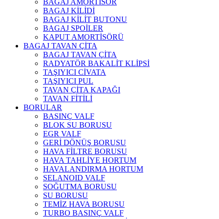
BAGAJ AMORTİSÖR
BAGAJ KİLİDİ
BAGAJ KİLİT BUTONU
BAGAJ SPOİLER
KAPUT AMORTİSÖRÜ
BAGAJ TAVAN ÇİTA
BAGAJ TAVAN ÇİTA
RADYATÖR BAKALİT KLİPSİ
TAŞIYICI CİVATA
TAŞIYICI PUL
TAVAN ÇİTA KAPAĞI
TAVAN FİTİLİ
BORULAR
BASINÇ VALF
BLOK SU BORUSU
EGR VALF
GERİ DÖNÜŞ BORUSU
HAVA FİLTRE BORUSU
HAVA TAHLİYE HORTUM
HAVALANDIRMA HORTUM
SELANOID VALF
SOĞUTMA BORUSU
SU BORUSU
TEMİZ HAVA BORUSU
TURBO BASINÇ VALF