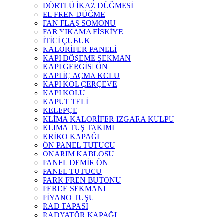
DÖRTLÜ İKAZ DÜĞMESİ
EL FREN DÜĞME
FAN FLAŞ SOMONU
FAR YIKAMA FİSKİYE
İTİCİ ÇUBUK
KALORİFER PANELİ
KAPI DÖŞEME SEKMAN
KAPI GERGİSİ ÖN
KAPI İÇ AÇMA KOLU
KAPI KOL ÇERÇEVE
KAPI KOLU
KAPUT TELİ
KELEPÇE
KLİMA KALORİFER IZGARA KULPU
KLİMA TUŞ TAKIMI
KRİKO KAPAĞI
ÖN PANEL TUTUCU
ONARIM KABLOSU
PANEL DEMİR ÖN
PANEL TUTUCU
PARK FREN BUTONU
PERDE SEKMANI
PİYANO TUŞU
RAD TAPASI
RADYATÖR KAPAĞI