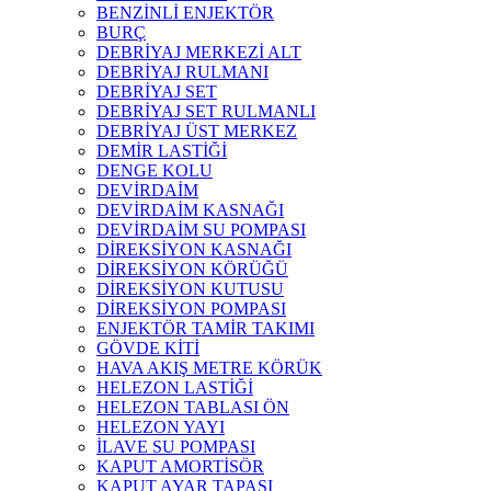
BENZİNLİ ENJEKTÖR
BURÇ
DEBRİYAJ MERKEZİ ALT
DEBRİYAJ RULMANI
DEBRİYAJ SET
DEBRİYAJ SET RULMANLI
DEBRİYAJ ÜST MERKEZ
DEMİR LASTİĞİ
DENGE KOLU
DEVİRDAİM
DEVİRDAİM KASNAĞI
DEVİRDAİM SU POMPASI
DİREKSİYON KASNAĞI
DİREKSİYON KÖRÜĞÜ
DİREKSİYON KUTUSU
DİREKSİYON POMPASI
ENJEKTÖR TAMİR TAKIMI
GÖVDE KİTİ
HAVA AKIŞ METRE KÖRÜK
HELEZON LASTİĞİ
HELEZON TABLASI ÖN
HELEZON YAYI
İLAVE SU POMPASI
KAPUT AMORTİSÖR
KAPUT AYAR TAPASI