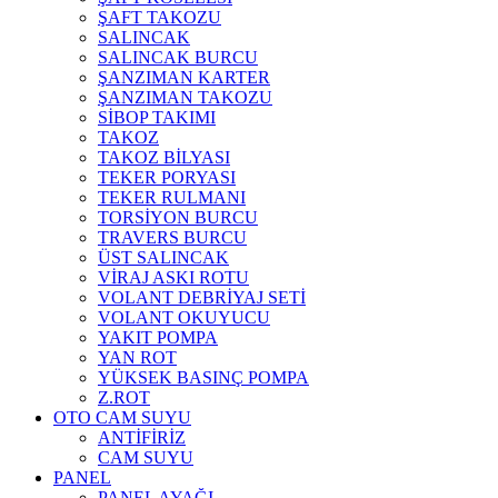
ŞAFT TAKOZU
SALINCAK
SALINCAK BURCU
ŞANZIMAN KARTER
ŞANZIMAN TAKOZU
SİBOP TAKIMI
TAKOZ
TAKOZ BİLYASI
TEKER PORYASI
TEKER RULMANI
TORSİYON BURCU
TRAVERS BURCU
ÜST SALINCAK
VİRAJ ASKI ROTU
VOLANT DEBRİYAJ SETİ
VOLANT OKUYUCU
YAKIT POMPA
YAN ROT
YÜKSEK BASINÇ POMPA
Z.ROT
OTO CAM SUYU
ANTİFİRİZ
CAM SUYU
PANEL
PANEL AYAĞI