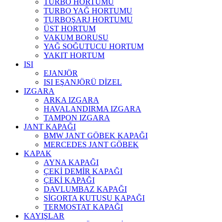
TURBO HORTUMU
TURBO YAĞ HORTUMU
TURBOŞARJ HORTUMU
ÜST HORTUM
VAKUM BORUSU
YAĞ SOĞUTUCU HORTUM
YAKIT HORTUM
ISI
EJANJÖR
ISI EŞANJÖRÜ DİZEL
IZGARA
ARKA IZGARA
HAVALANDIRMA IZGARA
TAMPON IZGARA
JANT KAPAĞI
BMW JANT GÖBEK KAPAĞI
MERCEDES JANT GÖBEK
KAPAK
AYNA KAPAĞI
ÇEKİ DEMİR KAPAĞI
ÇEKİ KAPAĞI
DAVLUMBAZ KAPAĞI
SİGORTA KUTUSU KAPAĞI
TERMOSTAT KAPAĞI
KAYIŞLAR