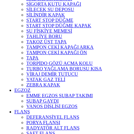
SİGORTA KUTU KAPAĞI
SİLECEK SU DEPOSU
SİLİNDİR KAPAK
START STOP DÜĞME
START STOP DÜĞME KAPAK
SU FİSKİYE MEMESİ
TAHLİYE BORU
TAKOZ ÜST TAPA
TAMPON ÇEKİ KAPAĞI ARKA
TAMPON ÇEKİ KAPAĞI ÖN
TAPA
TORPİDO GÖZÜ AÇMA KOLU
TURBO YAĞLAMA BORUSU KISA
VİRAJ DEMİR TUTUCU
YATAK GAZ TELİ
ZEBRA KAPAK
EGZOZ
EMME EGZOS SUBAP TAKIMI
SUBAP GAYDI
VANOS DİŞLİSİ EGZOS
FLANŞ
DEFERANSİYEL FLANŞ
PORYA FLANŞI
RADYATÖR ALT FLANŞ
ŞAFT FLANŞ