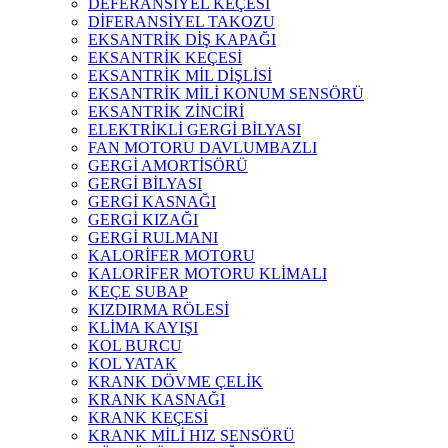
DEFERANSİYEL KEÇESİ
DİFERANSİYEL TAKOZU
EKSANTRİK DİŞ KAPAĞI
EKSANTRİK KEÇESİ
EKSANTRİK MİL DİŞLİSİ
EKSANTRİK MİLİ KONUM SENSÖRÜ
EKSANTRİK ZİNCİRİ
ELEKTRİKLİ GERGİ BİLYASI
FAN MOTORU DAVLUMBAZLI
GERGİ AMORTİSÖRÜ
GERGİ BİLYASI
GERGİ KASNAĞI
GERGİ KIZAĞI
GERGİ RULMANI
KALORİFER MOTORU
KALORİFER MOTORU KLİMALI
KEÇE SUBAP
KIZDIRMA RÖLESİ
KLİMA KAYIŞI
KOL BURCU
KOL YATAK
KRANK DÖVME ÇELİK
KRANK KASNAĞI
KRANK KEÇESİ
KRANK MİLİ HIZ SENSÖRÜ