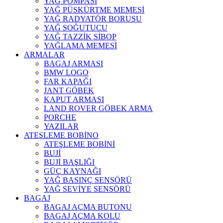
YAĞ POMPASI
YAĞ PÜSKÜRTME MEMESİ
YAĞ RADYATÖR BORUSU
YAĞ SOĞUTUCU
YAĞ TAZZİK SİBOP
YAĞLAMA MEMESİ
ARMALAR
BAGAJ ARMASI
BMW LOGO
FAR KAPAĞI
JANT GÖBEK
KAPUT ARMASI
LAND ROVER GÖBEK ARMA
PORCHE
YAZILAR
ATEŞLEME BOBİNO
ATEŞLEME BOBİNİ
BUJİ
BUJİ BAŞLIĞI
GÜÇ KAYNAĞI
YAĞ BASINÇ SENSÖRÜ
YAĞ SEVİYE SENSÖRÜ
BAGAJ
BAGAJ AÇMA BUTONU
BAGAJ AÇMA KOLU