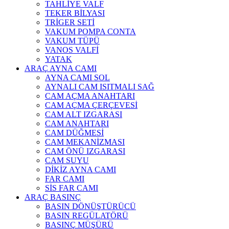
TAHLİYE VALF
TEKER BİLYASI
TRİGER SETİ
VAKUM POMPA CONTA
VAKUM TÜPÜ
VANOS VALFİ
YATAK
ARAÇ AYNA CAMI
AYNA CAMI SOL
AYNALI CAM ISITMALI SAĞ
CAM AÇMA ANAHTARI
CAM AÇMA ÇERÇEVESİ
CAM ALT IZGARASI
CAM ANAHTARI
CAM DÜĞMESİ
CAM MEKANİZMASI
CAM ÖNÜ IZGARASI
CAM SUYU
DİKİZ AYNA CAMI
FAR CAMI
SİS FAR CAMI
ARAÇ BASINÇ
BASIN DÖNÜŞTÜRÜCÜ
BASIN REGÜLATÖRÜ
BASINÇ MÜŞÜRÜ