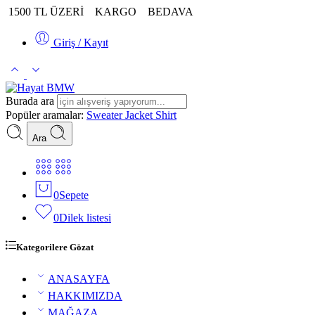
1500 TL ÜZERİ
KARGO
BEDAVA
Giriş / Kayıt
Burada ara
Popüler aramalar:
Sweater
Jacket
Shirt
Ara
0
Sepete
0
Dilek listesi
Kategorilere Gözat
ANASAYFA
HAKKIMIZDA
MAĞAZA