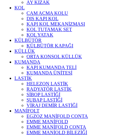
AY KIZAK
KOL
CAM AÇMA KOLU
DIŞ KAPI KOL
KAPI KOL MEKANİZMASI
KOL TUTAMAK SET
KOL YATAK
KÜLBÜTÖR
KÜLBÜTÖR KAPAĞI
KÜLLÜK
ORTA KONSOL KÜLLÜK
KUMANDA
KAPI KUMANDA TELİ
KUMANDA ÜNİTESİ
LASTİK
HELEZON LASTİK
RADYATÖR LASTİK
SİBOP LASTİĞİ
SUBAP LASTİĞİ
VİRAJ DEMİR LASTİĞİ
MANİFOLT
EGZOZ MANİFOLD CONTA
EMME MANİFOLD
EMME MANİFOLD CONTA
EMME MANİOLD BİLEZİĞİ