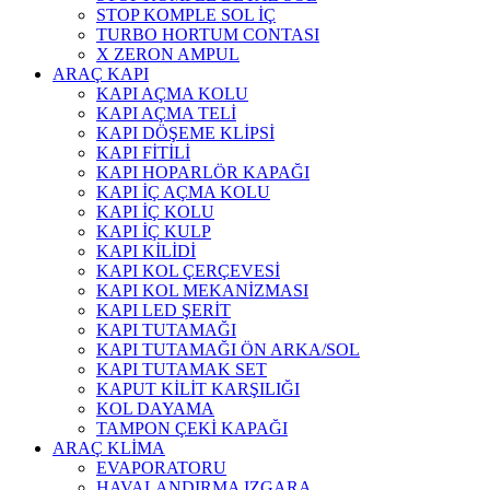
STOP KOMPLE SOL İÇ
TURBO HORTUM CONTASI
X ZERON AMPUL
ARAÇ KAPI
KAPI AÇMA KOLU
KAPI AÇMA TELİ
KAPI DÖŞEME KLİPSİ
KAPI FİTİLİ
KAPI HOPARLÖR KAPAĞI
KAPI İÇ AÇMA KOLU
KAPI İÇ KOLU
KAPI İÇ KULP
KAPI KİLİDİ
KAPI KOL ÇERÇEVESİ
KAPI KOL MEKANİZMASI
KAPI LED ŞERİT
KAPI TUTAMAĞI
KAPI TUTAMAĞI ÖN ARKA/SOL
KAPI TUTAMAK SET
KAPUT KİLİT KARŞILIĞI
KOL DAYAMA
TAMPON ÇEKİ KAPAĞI
ARAÇ KLİMA
EVAPORATORU
HAVALANDIRMA IZGARA