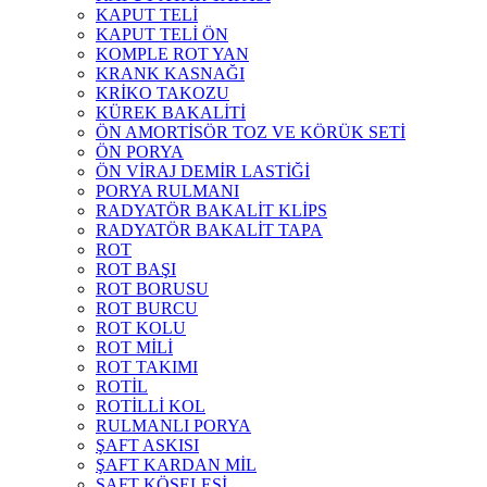
KAPUT TELİ
KAPUT TELİ ÖN
KOMPLE ROT YAN
KRANK KASNAĞI
KRİKO TAKOZU
KÜREK BAKALİTİ
ÖN AMORTİSÖR TOZ VE KÖRÜK SETİ
ÖN PORYA
ÖN VİRAJ DEMİR LASTİĞİ
PORYA RULMANI
RADYATÖR BAKALİT KLİPS
RADYATÖR BAKALİT TAPA
ROT
ROT BAŞI
ROT BORUSU
ROT BURCU
ROT KOLU
ROT MİLİ
ROT TAKIMI
ROTİL
ROTİLLİ KOL
RULMANLI PORYA
ŞAFT ASKISI
ŞAFT KARDAN MİL
ŞAFT KÖSELESİ