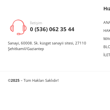
Hı
AN
İletişim
0 (536) 062 35 44
HAK
MA
Sanayi, 60008. Sk. küsget sanayii sitesi, 27110
BL
Şehitkamil/Gaziantep
İLE
©
2025
– Tüm Hakları Saklıdır!