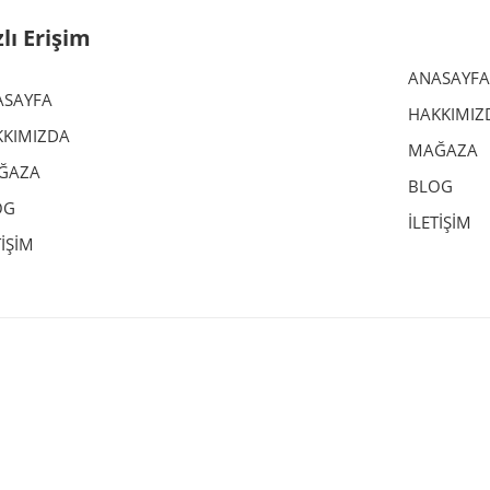
zlı Erişim
ANASAYFA
ASAYFA
HAKKIMIZ
KIMIZDA
MAĞAZA
ĞAZA
BLOG
OG
İLETİŞİM
TİŞİM