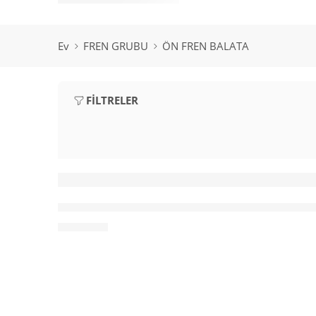
Ev
FREN GRUBU
ÖN FREN BALATA
FILTRELER
FEBİ-16787 FREN BALATASI (ÖN) BMW F01 F0
₺
2,500.00