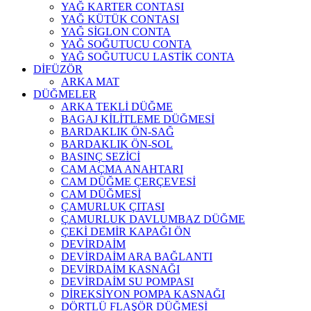
YAĞ KARTER CONTASI
YAĞ KÜTÜK CONTASI
YAĞ SİGLON CONTA
YAĞ SOĞUTUCU CONTA
YAĞ SOĞUTUCU LASTİK CONTA
DİFÜZÖR
ARKA MAT
DÜĞMELER
ARKA TEKLİ DÜĞME
BAGAJ KİLİTLEME DÜĞMESİ
BARDAKLIK ÖN-SAĞ
BARDAKLIK ÖN-SOL
BASINÇ SEZİCİ
CAM AÇMA ANAHTARI
CAM DÜĞME ÇERÇEVESİ
CAM DÜĞMESİ
ÇAMURLUK ÇITASI
ÇAMURLUK DAVLUMBAZ DÜĞME
ÇEKİ DEMİR KAPAĞI ÖN
DEVİRDAİM
DEVİRDAİM ARA BAĞLANTI
DEVİRDAİM KASNAĞI
DEVİRDAİM SU POMPASI
DİREKSİYON POMPA KASNAĞI
DÖRTLÜ FLAŞÖR DÜĞMESİ