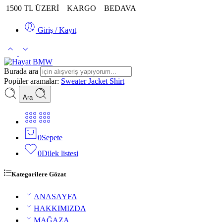
1500 TL ÜZERİ
KARGO
BEDAVA
Giriş / Kayıt
Burada ara
Popüler aramalar:
Sweater
Jacket
Shirt
Ara
0
Sepete
0
Dilek listesi
Kategorilere Gözat
ANASAYFA
HAKKIMIZDA
MAĞAZA