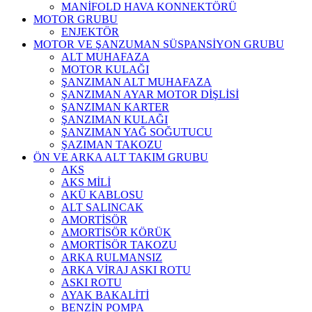
MANİFOLD HAVA KONNEKTÖRÜ
MOTOR GRUBU
ENJEKTÖR
MOTOR VE ŞANZUMAN SÜSPANSİYON GRUBU
ALT MUHAFAZA
MOTOR KULAĞI
ŞANZIMAN ALT MUHAFAZA
ŞANZIMAN AYAR MOTOR DİŞLİSİ
ŞANZIMAN KARTER
ŞANZIMAN KULAĞI
ŞANZIMAN YAĞ SOĞUTUCU
ŞAZIMAN TAKOZU
ÖN VE ARKA ALT TAKIM GRUBU
AKS
AKS MİLİ
AKÜ KABLOSU
ALT SALINCAK
AMORTİSÖR
AMORTİSÖR KÖRÜK
AMORTİSÖR TAKOZU
ARKA RULMANSIZ
ARKA VİRAJ ASKI ROTU
ASKI ROTU
AYAK BAKALİTİ
BENZİN POMPA