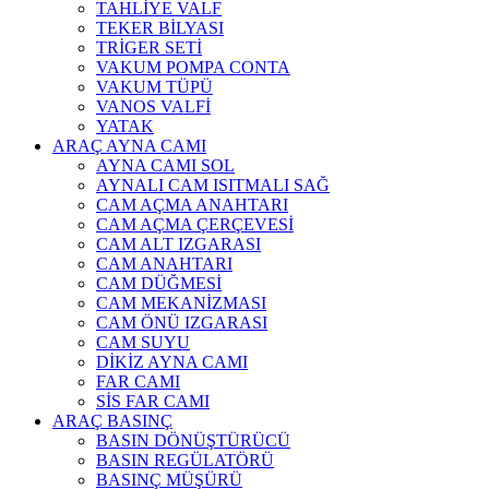
TAHLİYE VALF
TEKER BİLYASI
TRİGER SETİ
VAKUM POMPA CONTA
VAKUM TÜPÜ
VANOS VALFİ
YATAK
ARAÇ AYNA CAMI
AYNA CAMI SOL
AYNALI CAM ISITMALI SAĞ
CAM AÇMA ANAHTARI
CAM AÇMA ÇERÇEVESİ
CAM ALT IZGARASI
CAM ANAHTARI
CAM DÜĞMESİ
CAM MEKANİZMASI
CAM ÖNÜ IZGARASI
CAM SUYU
DİKİZ AYNA CAMI
FAR CAMI
SİS FAR CAMI
ARAÇ BASINÇ
BASIN DÖNÜŞTÜRÜCÜ
BASIN REGÜLATÖRÜ
BASINÇ MÜŞÜRÜ