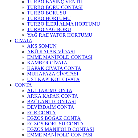
TURBO BASINÇ VENTİL
TURBO BORU CONTASI
TURBO BORUSU
TURBO HORTUMU
TURBO İLERİ ALMA HORTUMU
TURBO YAĞ BORU
YAĞ RADYATÖR HORTUMU
CİVATA
AKS SOMUN
AKÜ KAPAK VİDASI
EMME MANİFOLD CONTASI
KAMBER CİVATA
KAPAK CİVATA CONTA
MUHAFAZA CİVATASI
ÜST KAPI KOL CİVATA
CONTA
ALT TAKIM CONTA
ARKA KAPAK CONTA
BAĞLANTI CONTASI
DEVİRDAİM CONTA
EGR CONTA
EGZOS BOĞAZ CONTA
EGZOS BORUSU CONTA
EGZOS MANİFOLD CONTASI
EMME MANİFOLD CONTASI