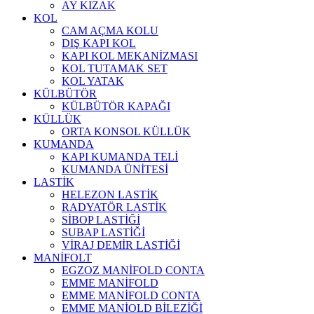
AY KIZAK
KOL
CAM AÇMA KOLU
DIŞ KAPI KOL
KAPI KOL MEKANİZMASI
KOL TUTAMAK SET
KOL YATAK
KÜLBÜTÖR
KÜLBÜTÖR KAPAĞI
KÜLLÜK
ORTA KONSOL KÜLLÜK
KUMANDA
KAPI KUMANDA TELİ
KUMANDA ÜNİTESİ
LASTİK
HELEZON LASTİK
RADYATÖR LASTİK
SİBOP LASTİĞİ
SUBAP LASTİĞİ
VİRAJ DEMİR LASTİĞİ
MANİFOLT
EGZOZ MANİFOLD CONTA
EMME MANİFOLD
EMME MANİFOLD CONTA
EMME MANİOLD BİLEZİĞİ