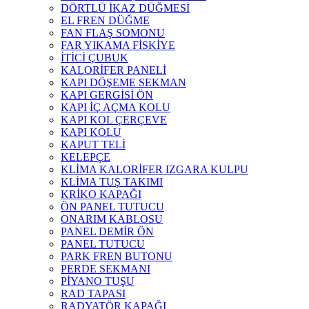
DÖRTLÜ İKAZ DÜĞMESİ
EL FREN DÜĞME
FAN FLAŞ SOMONU
FAR YIKAMA FİSKİYE
İTİCİ ÇUBUK
KALORİFER PANELİ
KAPI DÖŞEME SEKMAN
KAPI GERGİSİ ÖN
KAPI İÇ AÇMA KOLU
KAPI KOL ÇERÇEVE
KAPI KOLU
KAPUT TELİ
KELEPÇE
KLİMA KALORİFER IZGARA KULPU
KLİMA TUŞ TAKIMI
KRİKO KAPAĞI
ÖN PANEL TUTUCU
ONARIM KABLOSU
PANEL DEMİR ÖN
PANEL TUTUCU
PARK FREN BUTONU
PERDE SEKMANI
PİYANO TUŞU
RAD TAPASI
RADYATÖR KAPAĞI