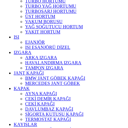
TURBO HORTUMU
TURBO YAĞ HORTUMU
TURBOŞARJ HORTUMU
ÜST HORTUM
VAKUM BORUSU
YAĞ SOĞUTUCU HORTUM
YAKIT HORTUM
ISI
EJANJÖR
ISI EŞANJÖRÜ DİZEL
IZGARA
ARKA IZGARA
HAVALANDIRMA IZGARA
TAMPON IZGARA
JANT KAPAĞI
BMW JANT GÖBEK KAPAĞI
MERCEDES JANT GÖBEK
KAPAK
AYNA KAPAĞI
ÇEKİ DEMİR KAPAĞI
ÇEKİ KAPAĞI
DAVLUMBAZ KAPAĞI
SİGORTA KUTUSU KAPAĞI
TERMOSTAT KAPAĞI
KAYIŞLAR