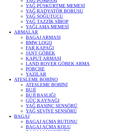
YAĞ POMPASI
YAĞ PÜSKÜRTME MEMESİ
YAĞ RADYATÖR BORUSU
YAĞ SOĞUTUCU
YAĞ TAZZİK SİBOP
YAĞLAMA MEMESİ
ARMALAR
BAGAJ ARMASI
BMW LOGO
FAR KAPAĞI
JANT GÖBEK
KAPUT ARMASI
LAND ROVER GÖBEK ARMA
PORCHE
YAZILAR
ATEŞLEME BOBİNO
ATEŞLEME BOBİNİ
BUJİ
BUJİ BAŞLIĞI
GÜÇ KAYNAĞI
YAĞ BASINÇ SENSÖRÜ
YAĞ SEVİYE SENSÖRÜ
BAGAJ
BAGAJ AÇMA BUTONU
BAGAJ AÇMA KOLU