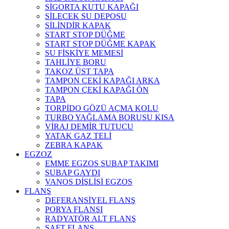
SİGORTA KUTU KAPAĞI
SİLECEK SU DEPOSU
SİLİNDİR KAPAK
START STOP DÜĞME
START STOP DÜĞME KAPAK
SU FİSKİYE MEMESİ
TAHLİYE BORU
TAKOZ ÜST TAPA
TAMPON ÇEKİ KAPAĞI ARKA
TAMPON ÇEKİ KAPAĞI ÖN
TAPA
TORPİDO GÖZÜ AÇMA KOLU
TURBO YAĞLAMA BORUSU KISA
VİRAJ DEMİR TUTUCU
YATAK GAZ TELİ
ZEBRA KAPAK
EGZOZ
EMME EGZOS SUBAP TAKIMI
SUBAP GAYDI
VANOS DİŞLİSİ EGZOS
FLANŞ
DEFERANSİYEL FLANŞ
PORYA FLANŞI
RADYATÖR ALT FLANŞ
ŞAFT FLANŞ