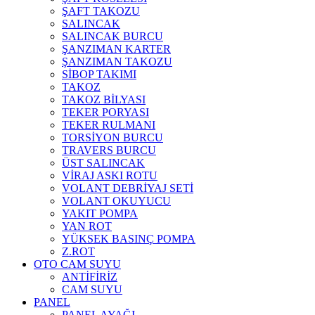
ŞAFT TAKOZU
SALINCAK
SALINCAK BURCU
ŞANZIMAN KARTER
ŞANZIMAN TAKOZU
SİBOP TAKIMI
TAKOZ
TAKOZ BİLYASI
TEKER PORYASI
TEKER RULMANI
TORSİYON BURCU
TRAVERS BURCU
ÜST SALINCAK
VİRAJ ASKI ROTU
VOLANT DEBRİYAJ SETİ
VOLANT OKUYUCU
YAKIT POMPA
YAN ROT
YÜKSEK BASINÇ POMPA
Z.ROT
OTO CAM SUYU
ANTİFİRİZ
CAM SUYU
PANEL
PANEL AYAĞI