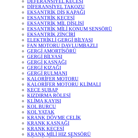
DEFERANSİYEL KEÇESİ
DİFERANSİYEL TAKOZU
EKSANTRİK DİŞ KAPAĞI
EKSANTRİK KEÇESİ
EKSANTRİK MİL DİŞLİSİ
EKSANTRİK MİLİ KONUM SENSÖRÜ
EKSANTRİK ZİNCİRİ
ELEKTRİKLİ GERGİ BİLYASI
FAN MOTORU DAVLUMBAZLI
GERGİ AMORTİSÖRÜ
GERGİ BİLYASI
GERGİ KASNAĞI
GERGİ KIZAĞI
GERGİ RULMANI
KALORİFER MOTORU
KALORİFER MOTORU KLİMALI
KEÇE SUBAP
KIZDIRMA RÖLESİ
KLİMA KAYIŞI
KOL BURCU
KOL YATAK
KRANK DÖVME ÇELİK
KRANK KASNAĞI
KRANK KEÇESİ
KRANK MİLİ HIZ SENSÖRÜ