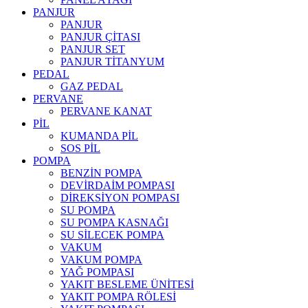
PANJUR
PANJUR
PANJUR ÇİTASI
PANJUR SET
PANJUR TİTANYUM
PEDAL
GAZ PEDAL
PERVANE
PERVANE KANAT
PİL
KUMANDA PİL
SOS PİL
POMPA
BENZİN POMPA
DEVİRDAİM POMPASI
DİREKSİYON POMPASI
SU POMPA
SU POMPA KASNAĞI
SU SİLECEK POMPA
VAKUM
VAKUM POMPA
YAĞ POMPASI
YAKIT BESLEME ÜNİTESİ
YAKIT POMPA RÖLESİ