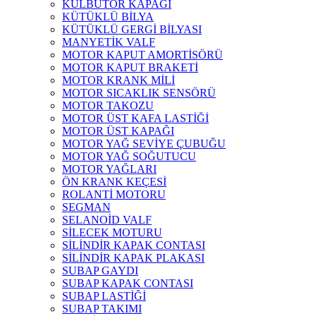
KÜLBÜTÖR KAPAĞI
KÜTÜKLÜ BİLYA
KÜTÜKLÜ GERGİ BİLYASI
MANYETİK VALF
MOTOR KAPUT AMORTİSÖRÜ
MOTOR KAPUT BRAKETİ
MOTOR KRANK MİLİ
MOTOR SICAKLIK SENSÖRÜ
MOTOR TAKOZU
MOTOR ÜST KAFA LASTİĞİ
MOTOR ÜST KAPAĞI
MOTOR YAĞ SEVİYE ÇUBUĞU
MOTOR YAĞ SOĞUTUCU
MOTOR YAĞLARI
ÖN KRANK KEÇESİ
ROLANTİ MOTORU
SEGMAN
SELANOİD VALF
SİLECEK MOTURU
SİLİNDİR KAPAK CONTASI
SİLİNDİR KAPAK PLAKASI
SUBAP GAYDI
SUBAP KAPAK CONTASI
SUBAP LASTİĞİ
SUBAP TAKIMI