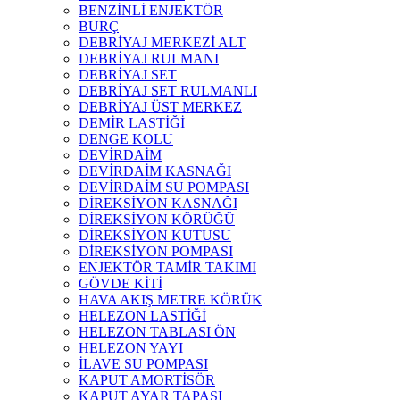
BENZİNLİ ENJEKTÖR
BURÇ
DEBRİYAJ MERKEZİ ALT
DEBRİYAJ RULMANI
DEBRİYAJ SET
DEBRİYAJ SET RULMANLI
DEBRİYAJ ÜST MERKEZ
DEMİR LASTİĞİ
DENGE KOLU
DEVİRDAİM
DEVİRDAİM KASNAĞI
DEVİRDAİM SU POMPASI
DİREKSİYON KASNAĞI
DİREKSİYON KÖRÜĞÜ
DİREKSİYON KUTUSU
DİREKSİYON POMPASI
ENJEKTÖR TAMİR TAKIMI
GÖVDE KİTİ
HAVA AKIŞ METRE KÖRÜK
HELEZON LASTİĞİ
HELEZON TABLASI ÖN
HELEZON YAYI
İLAVE SU POMPASI
KAPUT AMORTİSÖR
KAPUT AYAR TAPASI