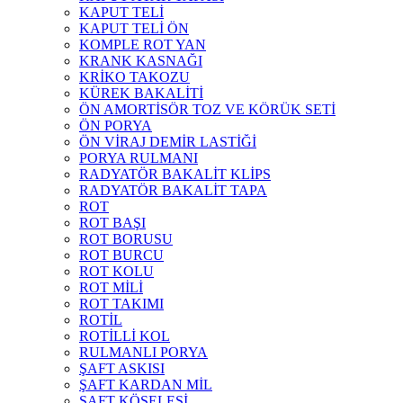
KAPUT TELİ
KAPUT TELİ ÖN
KOMPLE ROT YAN
KRANK KASNAĞI
KRİKO TAKOZU
KÜREK BAKALİTİ
ÖN AMORTİSÖR TOZ VE KÖRÜK SETİ
ÖN PORYA
ÖN VİRAJ DEMİR LASTİĞİ
PORYA RULMANI
RADYATÖR BAKALİT KLİPS
RADYATÖR BAKALİT TAPA
ROT
ROT BAŞI
ROT BORUSU
ROT BURCU
ROT KOLU
ROT MİLİ
ROT TAKIMI
ROTİL
ROTİLLİ KOL
RULMANLI PORYA
ŞAFT ASKISI
ŞAFT KARDAN MİL
ŞAFT KÖSELESİ