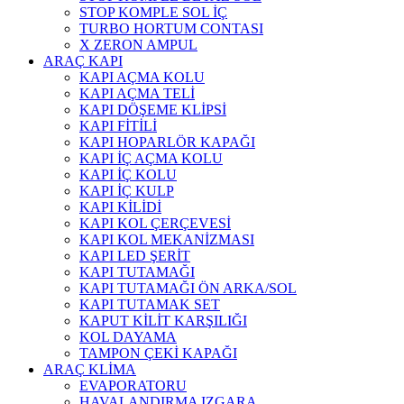
STOP KOMPLE SOL İÇ
TURBO HORTUM CONTASI
X ZERON AMPUL
ARAÇ KAPI
KAPI AÇMA KOLU
KAPI AÇMA TELİ
KAPI DÖŞEME KLİPSİ
KAPI FİTİLİ
KAPI HOPARLÖR KAPAĞI
KAPI İÇ AÇMA KOLU
KAPI İÇ KOLU
KAPI İÇ KULP
KAPI KİLİDİ
KAPI KOL ÇERÇEVESİ
KAPI KOL MEKANİZMASI
KAPI LED ŞERİT
KAPI TUTAMAĞI
KAPI TUTAMAĞI ÖN ARKA/SOL
KAPI TUTAMAK SET
KAPUT KİLİT KARŞILIĞI
KOL DAYAMA
TAMPON ÇEKİ KAPAĞI
ARAÇ KLİMA
EVAPORATORU
HAVALANDIRMA IZGARA