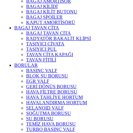
BAGAJ AMORTİSÖR
BAGAJ KİLİDİ
BAGAJ KİLİT BUTONU
BAGAJ SPOİLER
KAPUT AMORTİSÖRÜ
BAGAJ TAVAN ÇİTA
BAGAJ TAVAN ÇİTA
RADYATÖR BAKALİT KLİPSİ
TAŞIYICI CİVATA
TAŞIYICI PUL
TAVAN ÇİTA KAPAĞI
TAVAN FİTİLİ
BORULAR
BASINÇ VALF
BLOK SU BORUSU
EGR VALF
GERİ DÖNÜŞ BORUSU
HAVA FİLTRE BORUSU
HAVA TAHLİYE HORTUM
HAVALANDIRMA HORTUM
SELANOID VALF
SOĞUTMA BORUSU
SU BORUSU
TEMİZ HAVA BORUSU
TURBO BASINÇ VALF