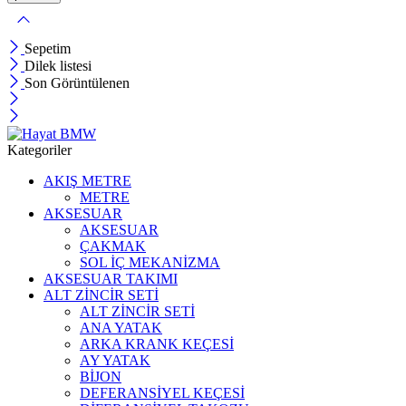
Sepetim
Dilek listesi
Son Görüntülenen
Kategoriler
AKIŞ METRE
METRE
AKSESUAR
AKSESUAR
ÇAKMAK
SOL İÇ MEKANİZMA
AKSESUAR TAKIMI
ALT ZİNCİR SETİ
ALT ZİNCİR SETİ
ANA YATAK
ARKA KRANK KEÇESİ
AY YATAK
BİJON
DEFERANSİYEL KEÇESİ