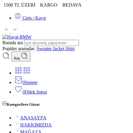
1500 TL ÜZERİ
KARGO
BEDAVA
Giriş / Kayıt
Burada ara
Popüler aramalar:
Sweater
Jacket
Shirt
Ara
0
Sepete
0
Dilek listesi
Kategorilere Gözat
ANASAYFA
HAKKIMIZDA
MAĞAZA