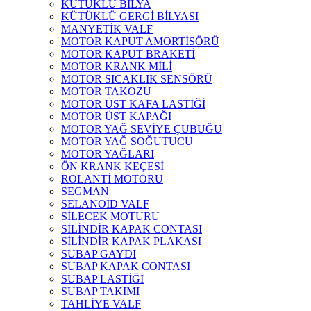
KÜTÜKLÜ BİLYA
KÜTÜKLÜ GERGİ BİLYASI
MANYETİK VALF
MOTOR KAPUT AMORTİSÖRÜ
MOTOR KAPUT BRAKETİ
MOTOR KRANK MİLİ
MOTOR SICAKLIK SENSÖRÜ
MOTOR TAKOZU
MOTOR ÜST KAFA LASTİĞİ
MOTOR ÜST KAPAĞI
MOTOR YAĞ SEVİYE ÇUBUĞU
MOTOR YAĞ SOĞUTUCU
MOTOR YAĞLARI
ÖN KRANK KEÇESİ
ROLANTİ MOTORU
SEGMAN
SELANOİD VALF
SİLECEK MOTURU
SİLİNDİR KAPAK CONTASI
SİLİNDİR KAPAK PLAKASI
SUBAP GAYDI
SUBAP KAPAK CONTASI
SUBAP LASTİĞİ
SUBAP TAKIMI
TAHLİYE VALF