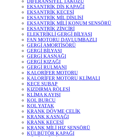
DİFERANSİYEL TAKOZU
EKSANTRİK DİŞ KAPAĞI
EKSANTRİK KEÇESİ
EKSANTRİK MİL DİŞLİSİ
EKSANTRİK MİLİ KONUM SENSÖRÜ
EKSANTRİK ZİNCİRİ
ELEKTRİKLİ GERGİ BİLYASI
FAN MOTORU DAVLUMBAZLI
GERGİ AMORTİSÖRÜ
GERGİ BİLYASI
GERGİ KASNAĞI
GERGİ KIZAĞI
GERGİ RULMANI
KALORİFER MOTORU
KALORİFER MOTORU KLİMALI
KEÇE SUBAP
KIZDIRMA RÖLESİ
KLİMA KAYIŞI
KOL BURCU
KOL YATAK
KRANK DÖVME ÇELİK
KRANK KASNAĞI
KRANK KEÇESİ
KRANK MİLİ HIZ SENSÖRÜ
KÜLBÜTÖR KAPAĞI