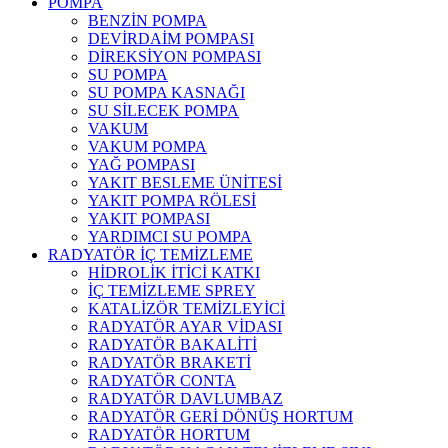
POMPA
BENZİN POMPA
DEVİRDAİM POMPASI
DİREKSİYON POMPASI
SU POMPA
SU POMPA KASNAĞI
SU SİLECEK POMPA
VAKUM
VAKUM POMPA
YAĞ POMPASI
YAKIT BESLEME ÜNİTESİ
YAKIT POMPA RÖLESİ
YAKIT POMPASI
YARDIMCI SU POMPA
RADYATÖR İÇ TEMİZLEME
HİDROLİK İTİCİ KATKI
İÇ TEMİZLEME SPREY
KATALİZÖR TEMİZLEYİCİ
RADYATÖR AYAR VİDASI
RADYATÖR BAKALİTİ
RADYATÖR BRAKETİ
RADYATÖR CONTA
RADYATÖR DAVLUMBAZ
RADYATÖR GERİ DÖNÜŞ HORTUM
RADYATÖR HORTUM