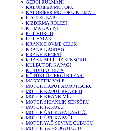
GERGİ RULMANI
KALORİFER MOTORU
KALORİFER MOTORU KLİMALI
KEÇE SUBAP
KIZDIRMA RÖLESİ
KLİMA KAYIŞI
KOL BURCU
KOL YATAK
KRANK DÖVME ÇELİK
KRANK KASNAĞI
KRANK KEÇESİ
KRANK MİLİ HIZ SENSÖRÜ
KÜLBÜTÖR KAPAĞI
KÜTÜKLÜ BİLYA
KÜTÜKLÜ GERGİ BİLYASI
MANYETİK VALF
MOTOR KAPUT AMORTİSÖRÜ
MOTOR KAPUT BRAKETİ
MOTOR KRANK MİLİ
MOTOR SICAKLIK SENSÖRÜ
MOTOR TAKOZU
MOTOR ÜST KAFA LASTİĞİ
MOTOR ÜST KAPAĞI
MOTOR YAĞ SEVİYE ÇUBUĞU
MOTOR YAĞ SOĞUTUCU