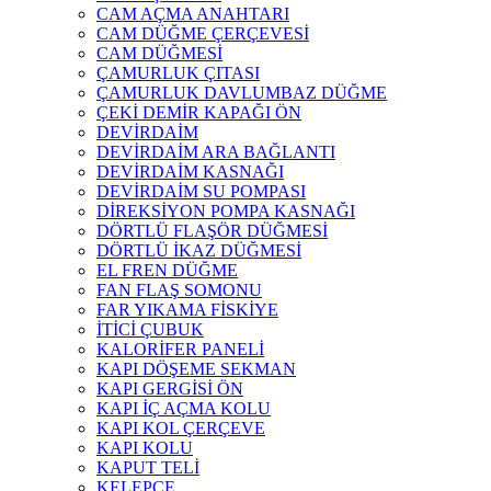
CAM AÇMA ANAHTARI
CAM DÜĞME ÇERÇEVESİ
CAM DÜĞMESİ
ÇAMURLUK ÇITASI
ÇAMURLUK DAVLUMBAZ DÜĞME
ÇEKİ DEMİR KAPAĞI ÖN
DEVİRDAİM
DEVİRDAİM ARA BAĞLANTI
DEVİRDAİM KASNAĞI
DEVİRDAİM SU POMPASI
DİREKSİYON POMPA KASNAĞI
DÖRTLÜ FLAŞÖR DÜĞMESİ
DÖRTLÜ İKAZ DÜĞMESİ
EL FREN DÜĞME
FAN FLAŞ SOMONU
FAR YIKAMA FİSKİYE
İTİCİ ÇUBUK
KALORİFER PANELİ
KAPI DÖŞEME SEKMAN
KAPI GERGİSİ ÖN
KAPI İÇ AÇMA KOLU
KAPI KOL ÇERÇEVE
KAPI KOLU
KAPUT TELİ
KELEPÇE