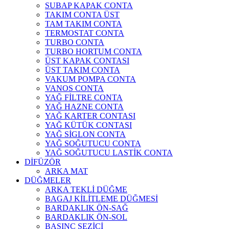
SUBAP KAPAK CONTA
TAKIM CONTA ÜST
TAM TAKIM CONTA
TERMOSTAT CONTA
TURBO CONTA
TURBO HORTUM CONTA
ÜST KAPAK CONTASI
ÜST TAKIM CONTA
VAKUM POMPA CONTA
VANOS CONTA
YAĞ FİLTRE CONTA
YAĞ HAZNE CONTA
YAĞ KARTER CONTASI
YAĞ KÜTÜK CONTASI
YAĞ SİGLON CONTA
YAĞ SOĞUTUCU CONTA
YAĞ SOĞUTUCU LASTİK CONTA
DİFÜZÖR
ARKA MAT
DÜĞMELER
ARKA TEKLİ DÜĞME
BAGAJ KİLİTLEME DÜĞMESİ
BARDAKLIK ÖN-SAĞ
BARDAKLIK ÖN-SOL
BASINÇ SEZİCİ