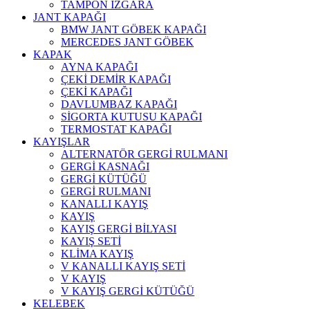
TAMPON IZGARA
JANT KAPAĞI
BMW JANT GÖBEK KAPAĞI
MERCEDES JANT GÖBEK
KAPAK
AYNA KAPAĞI
ÇEKİ DEMİR KAPAĞI
ÇEKİ KAPAĞI
DAVLUMBAZ KAPAĞI
SİGORTA KUTUSU KAPAĞI
TERMOSTAT KAPAĞI
KAYIŞLAR
ALTERNATÖR GERGİ RULMANI
GERGİ KASNAĞI
GERGİ KÜTÜĞÜ
GERGİ RULMANI
KANALLI KAYIŞ
KAYIŞ
KAYIŞ GERGİ BİLYASI
KAYIŞ SETİ
KLİMA KAYIŞ
V KANALLI KAYIŞ SETİ
V KAYIŞ
V KAYIŞ GERGİ KÜTÜĞÜ
KELEBEK