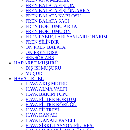
FREN ANA MERKEZ
FREN BALATA FİŞİ ÖN
FREN BALATA FİŞİ ÖN-ARKA
FREN BALATA KABLOSU
FREN BALATA SACI
FREN HORTUMU ARKA
FREN HORTUMU ÖN
FREN PABUÇLARI YAYLARI ONARIM
FREN SİLİNDİR
ÖN FREN BALATA
ÖN FREN DİSK
SENSÖR ABS
HARARET MÜŞÜRÜ
DIŞ ISI MÜŞÜRÜ
MÜŞÜR
HAVA GRUBU
HAVA AKIŞ METRE
HAVA ALMA VALFI
HAVA BAKIM TÜPÜ
HAVA FİLTRE HORTUM
HAVA FİLTRE KÖRÜĞÜ
HAVA FİLTRESİ
HAVA KANALI
HAVA KANALI PANELİ
HAVA SİRKÜLASYON FİLTRESİ