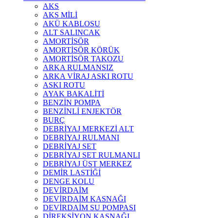
AKS
AKS MİLİ
AKÜ KABLOSU
ALT SALINCAK
AMORTİSÖR
AMORTİSÖR KÖRÜK
AMORTİSÖR TAKOZU
ARKA RULMANSIZ
ARKA VİRAJ ASKI ROTU
ASKI ROTU
AYAK BAKALİTİ
BENZİN POMPA
BENZİNLİ ENJEKTÖR
BURÇ
DEBRİYAJ MERKEZİ ALT
DEBRİYAJ RULMANI
DEBRİYAJ SET
DEBRİYAJ SET RULMANLI
DEBRİYAJ ÜST MERKEZ
DEMİR LASTİĞİ
DENGE KOLU
DEVİRDAİM
DEVİRDAİM KASNAĞI
DEVİRDAİM SU POMPASI
DİREKSİYON KASNAĞI