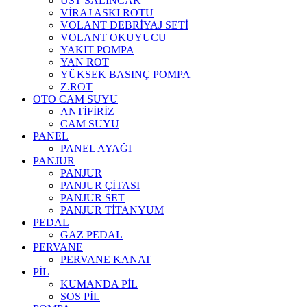
ÜST SALINCAK
VİRAJ ASKI ROTU
VOLANT DEBRİYAJ SETİ
VOLANT OKUYUCU
YAKIT POMPA
YAN ROT
YÜKSEK BASINÇ POMPA
Z.ROT
OTO CAM SUYU
ANTİFİRİZ
CAM SUYU
PANEL
PANEL AYAĞI
PANJUR
PANJUR
PANJUR ÇİTASI
PANJUR SET
PANJUR TİTANYUM
PEDAL
GAZ PEDAL
PERVANE
PERVANE KANAT
PİL
KUMANDA PİL
SOS PİL