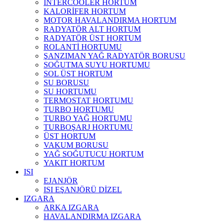
INTERCOOLER HORTUM
KALORİFER HORTUM
MOTOR HAVALANDIRMA HORTUM
RADYATÖR ALT HORTUM
RADYATÖR ÜST HORTUM
ROLANTİ HORTUMU
ŞANZIMAN YAĞ RADYATÖR BORUSU
SOĞUTMA SUYU HORTUMU
SOL ÜST HORTUM
SU BORUSU
SU HORTUMU
TERMOSTAT HORTUMU
TURBO HORTUMU
TURBO YAĞ HORTUMU
TURBOŞARJ HORTUMU
ÜST HORTUM
VAKUM BORUSU
YAĞ SOĞUTUCU HORTUM
YAKIT HORTUM
ISI
EJANJÖR
ISI EŞANJÖRÜ DİZEL
IZGARA
ARKA IZGARA
HAVALANDIRMA IZGARA