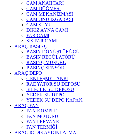
CAM ANAHTARI
CAM DÜĞMESİ
CAM MEKANİZMASI
CAM ÖNÜ IZGARASI
CAM SUYU
DİKİZ AYNA CAMI
FAR CAMI
SİS FAR CAMI
ARAÇ BASINÇ
BASIN DÖNÜŞTÜRÜCÜ
BASIN REGÜLATÖRÜ
BASINÇ MÜŞÜRÜ
BASINÇ SENSÖR
ARAÇ DEPO
GENLEŞME TANKI
RADYATÖR SU DEPOSU
SİLECEK SU DEPOSU
YEDEK SU DEPO
YEDEK SU DEPO KAPAK
ARAÇ FAN
FAN KOMPLE
FAN MOTORU
FAN PERVANE
FAN TERMİĞİ
ARAÇ İÇ DIŞ AYDINLATMA