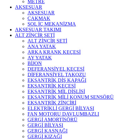
METRE
AKSESUAR
AKSESUAR
ÇAKMAK
SOL İÇ MEKANİZMA
AKSESUAR TAKIMI
ALT ZİNCİR SETİ
ALT ZİNCİR SETİ
ANA YATAK
ARKA KRANK KEÇESİ
AY YATAK
BİJON
DEFERANSİYEL KEÇESİ
DİFERANSİYEL TAKOZU
EKSANTRİK DİŞ KAPAĞI
EKSANTRİK KEÇESİ
EKSANTRİK MİL DİŞLİSİ
EKSANTRİK MİLİ KONUM SENSÖRÜ
EKSANTRİK ZİNCİRİ
ELEKTRİKLİ GERGİ BİLYASI
FAN MOTORU DAVLUMBAZLI
GERGİ AMORTİSÖRÜ
GERGİ BİLYASI
GERGİ KASNAĞI
GERGİ KIZAĞI