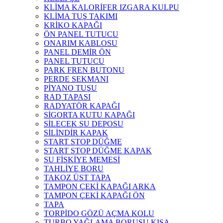
KLİMA KALORİFER IZGARA KULPU
KLİMA TUŞ TAKIMI
KRİKO KAPAĞI
ÖN PANEL TUTUCU
ONARIM KABLOSU
PANEL DEMİR ÖN
PANEL TUTUCU
PARK FREN BUTONU
PERDE SEKMANI
PİYANO TUŞU
RAD TAPASI
RADYATÖR KAPAĞI
SİGORTA KUTU KAPAĞI
SİLECEK SU DEPOSU
SİLİNDİR KAPAK
START STOP DÜĞME
START STOP DÜĞME KAPAK
SU FİSKİYE MEMESİ
TAHLİYE BORU
TAKOZ ÜST TAPA
TAMPON ÇEKİ KAPAĞI ARKA
TAMPON ÇEKİ KAPAĞI ÖN
TAPA
TORPİDO GÖZÜ AÇMA KOLU
TURBO YAĞLAMA BORUSU KISA