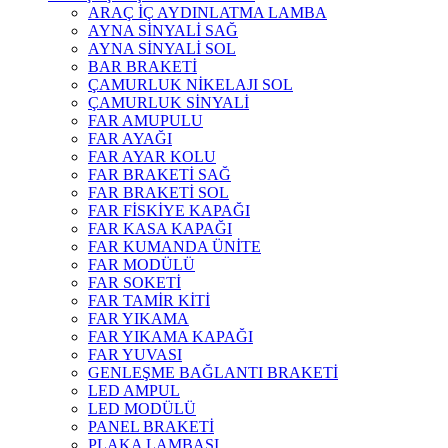
ARAÇ İÇ AYDINLATMA LAMBA
AYNA SİNYALİ SAĞ
AYNA SİNYALİ SOL
BAR BRAKETİ
ÇAMURLUK NİKELAJI SOL
ÇAMURLUK SİNYALİ
FAR AMUPULU
FAR AYAĞI
FAR AYAR KOLU
FAR BRAKETİ SAĞ
FAR BRAKETİ SOL
FAR FİSKİYE KAPAĞI
FAR KASA KAPAĞI
FAR KUMANDA ÜNİTE
FAR MODÜLÜ
FAR SOKETİ
FAR TAMİR KİTİ
FAR YIKAMA
FAR YIKAMA KAPAĞI
FAR YUVASI
GENLEŞME BAĞLANTI BRAKETİ
LED AMPUL
LED MODÜLÜ
PANEL BRAKETİ
PLAKA LAMBASI