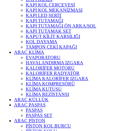
KAPI KOL ÇERÇEVESİ
KAPI KOL MEKANİZMASI
KAPI LED ŞERİT
KAPI TUTAMAĞI
KAPI TUTAMAĞI ÖN ARKA/SOL
KAPI TUTAMAK SET
KAPUT KİLİT KARŞILIĞI
KOL DAYAMA
TAMPON ÇEKİ KAPAĞI
ARAÇ KLİMA
EVAPORATORU
HAVALANDIRMA IZGARA
KALORİFER MOTORU
KALORİFER RADYATÖR
KLİMA KALORİFER IZGARA
KLİMA KOMPRESÖRÜ
KLİMA KUTUSU
KLİMA REZİSTANSI
ARAÇ KÜLLÜK
ARAÇ PASPAS
PASPAS
PASPAS SET
ARAÇ PİSTON
PİSTON KOL BURCU