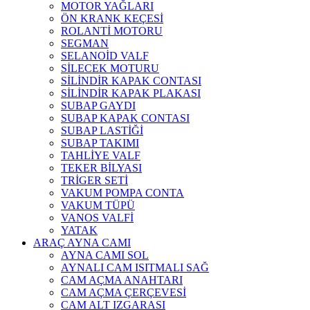
MOTOR YAĞLARI
ÖN KRANK KEÇESİ
ROLANTİ MOTORU
SEGMAN
SELANOİD VALF
SİLECEK MOTURU
SİLİNDİR KAPAK CONTASI
SİLİNDİR KAPAK PLAKASI
SUBAP GAYDI
SUBAP KAPAK CONTASI
SUBAP LASTİĞİ
SUBAP TAKIMI
TAHLİYE VALF
TEKER BİLYASI
TRİGER SETİ
VAKUM POMPA CONTA
VAKUM TÜPÜ
VANOS VALFİ
YATAK
ARAÇ AYNA CAMI
AYNA CAMI SOL
AYNALI CAM ISITMALI SAĞ
CAM AÇMA ANAHTARI
CAM AÇMA ÇERÇEVESİ
CAM ALT IZGARASI