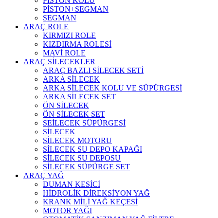
PİSTON KOLU
PİSTON+SEGMAN
SEGMAN
ARAÇ ROLE
KIRMIZI ROLE
KIZDIRMA ROLESİ
MAVİ ROLE
ARAÇ SİLECEKLER
ARAÇ BAZLI SİLECEK SETİ
ARKA SİLECEK
ARKA SİLECEK KOLU VE SÜPÜRGESİ
ARKA SİLECEK SET
ÖN SİLECEK
ÖN SİLECEK SET
SEİLECEK SÜPÜRGESİ
SİLECEK
SİLECEK MOTORU
SİLECEK SU DEPO KAPAĞI
SİLECEK SU DEPOSU
SİLECEK SÜPÜRGE SET
ARAÇ YAĞ
DUMAN KESİCİ
HİDROLİK DİREKSİYON YAĞ
KRANK MİLİ YAĞ KEÇESİ
MOTOR YAĞI