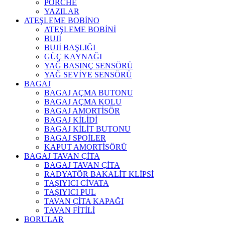
PORCHE
YAZILAR
ATEŞLEME BOBİNO
ATEŞLEME BOBİNİ
BUJİ
BUJİ BAŞLIĞI
GÜÇ KAYNAĞI
YAĞ BASINÇ SENSÖRÜ
YAĞ SEVİYE SENSÖRÜ
BAGAJ
BAGAJ AÇMA BUTONU
BAGAJ AÇMA KOLU
BAGAJ AMORTİSÖR
BAGAJ KİLİDİ
BAGAJ KİLİT BUTONU
BAGAJ SPOİLER
KAPUT AMORTİSÖRÜ
BAGAJ TAVAN ÇİTA
BAGAJ TAVAN ÇİTA
RADYATÖR BAKALİT KLİPSİ
TAŞIYICI CİVATA
TAŞIYICI PUL
TAVAN ÇİTA KAPAĞI
TAVAN FİTİLİ
BORULAR