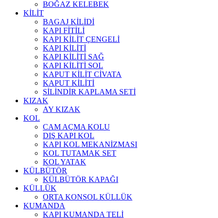
BOĞAZ KELEBEK
KİLİT
BAGAJ KİLİDİ
KAPI FİTİLİ
KAPI KİLİT ÇENGELİ
KAPI KİLİTİ
KAPI KİLİTİ SAĞ
KAPI KİLİTİ SOL
KAPUT KİLİT CİVATA
KAPUT KİLİTİ
SİLİNDİR KAPLAMA SETİ
KIZAK
AY KIZAK
KOL
CAM AÇMA KOLU
DIŞ KAPI KOL
KAPI KOL MEKANİZMASI
KOL TUTAMAK SET
KOL YATAK
KÜLBÜTÖR
KÜLBÜTÖR KAPAĞI
KÜLLÜK
ORTA KONSOL KÜLLÜK
KUMANDA
KAPI KUMANDA TELİ