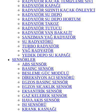
RADYATÖR KAÇAK TEMİZLEME SIVI
RADYATÖR KAPAĞI
RADYATÖR SIZINTI KAÇAK ÖNLEYİCİ
RADYATÖR SU DEPO
RADYATÖR SU DEPO HORTUM
RADYATÖR TAKOZ
RADYATÖR TUTUCU
RADYATÖR YAN BAKALİT
ŞANZIMAN YAĞ RADYATÖR
SU RADYATÖRÜ
TURBO RADYATÖR
YAĞ RADYATÖR
YEDEK DEPO SU KAPAĞI
SENSÖRLER
ABS SENSÖR
BASINÇ SENSÖR
BESLEME GÜÇ MODÜLÜ
DİREKSİYON AÇI SENSÖRÜ
EGZOS BASINÇ SENSÖR
EGZOS SICAKLIK SENSÖR
EKSANTRİK SENSÖR
GAZ KELEBEK SENSÖR
HAVA AKIŞ SENSÖR
ISI SENSÖRÜ
KRANK KASNAĞI