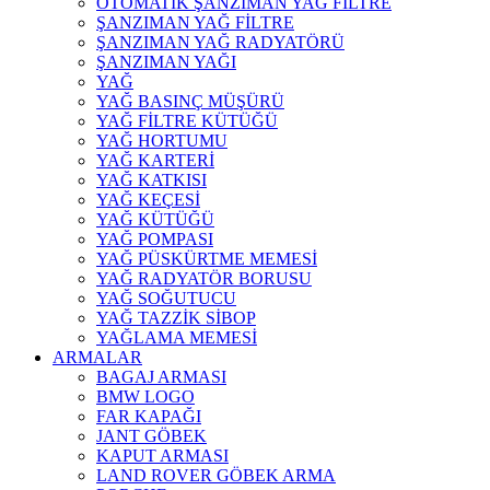
OTOMATİK ŞANZIMAN YAĞ FİLTRE
ŞANZIMAN YAĞ FİLTRE
ŞANZIMAN YAĞ RADYATÖRÜ
ŞANZIMAN YAĞI
YAĞ
YAĞ BASINÇ MÜŞÜRÜ
YAĞ FİLTRE KÜTÜĞÜ
YAĞ HORTUMU
YAĞ KARTERİ
YAĞ KATKISI
YAĞ KEÇESİ
YAĞ KÜTÜĞÜ
YAĞ POMPASI
YAĞ PÜSKÜRTME MEMESİ
YAĞ RADYATÖR BORUSU
YAĞ SOĞUTUCU
YAĞ TAZZİK SİBOP
YAĞLAMA MEMESİ
ARMALAR
BAGAJ ARMASI
BMW LOGO
FAR KAPAĞI
JANT GÖBEK
KAPUT ARMASI
LAND ROVER GÖBEK ARMA