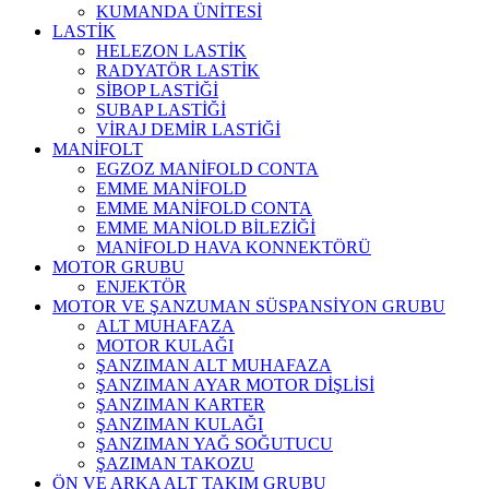
KUMANDA ÜNİTESİ
LASTİK
HELEZON LASTİK
RADYATÖR LASTİK
SİBOP LASTİĞİ
SUBAP LASTİĞİ
VİRAJ DEMİR LASTİĞİ
MANİFOLT
EGZOZ MANİFOLD CONTA
EMME MANİFOLD
EMME MANİFOLD CONTA
EMME MANİOLD BİLEZİĞİ
MANİFOLD HAVA KONNEKTÖRÜ
MOTOR GRUBU
ENJEKTÖR
MOTOR VE ŞANZUMAN SÜSPANSİYON GRUBU
ALT MUHAFAZA
MOTOR KULAĞI
ŞANZIMAN ALT MUHAFAZA
ŞANZIMAN AYAR MOTOR DİŞLİSİ
ŞANZIMAN KARTER
ŞANZIMAN KULAĞI
ŞANZIMAN YAĞ SOĞUTUCU
ŞAZIMAN TAKOZU
ÖN VE ARKA ALT TAKIM GRUBU