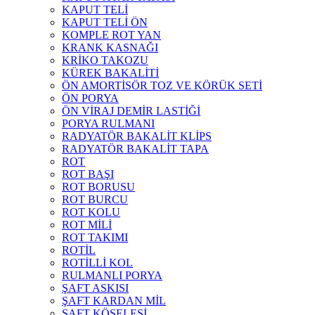
KAPUT TELİ
KAPUT TELİ ÖN
KOMPLE ROT YAN
KRANK KASNAĞI
KRİKO TAKOZU
KÜREK BAKALİTİ
ÖN AMORTİSÖR TOZ VE KÖRÜK SETİ
ÖN PORYA
ÖN VİRAJ DEMİR LASTİĞİ
PORYA RULMANI
RADYATÖR BAKALİT KLİPS
RADYATÖR BAKALİT TAPA
ROT
ROT BAŞI
ROT BORUSU
ROT BURCU
ROT KOLU
ROT MİLİ
ROT TAKIMI
ROTİL
ROTİLLİ KOL
RULMANLI PORYA
ŞAFT ASKISI
ŞAFT KARDAN MİL
ŞAFT KÖSELESİ