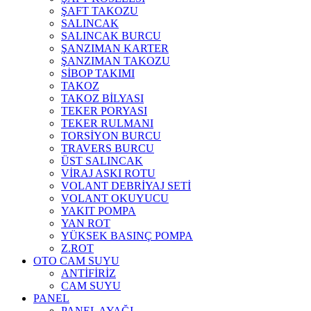
ŞAFT TAKOZU
SALINCAK
SALINCAK BURCU
ŞANZIMAN KARTER
ŞANZIMAN TAKOZU
SİBOP TAKIMI
TAKOZ
TAKOZ BİLYASI
TEKER PORYASI
TEKER RULMANI
TORSİYON BURCU
TRAVERS BURCU
ÜST SALINCAK
VİRAJ ASKI ROTU
VOLANT DEBRİYAJ SETİ
VOLANT OKUYUCU
YAKIT POMPA
YAN ROT
YÜKSEK BASINÇ POMPA
Z.ROT
OTO CAM SUYU
ANTİFİRİZ
CAM SUYU
PANEL
PANEL AYAĞI