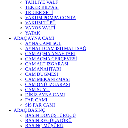
TAHLİYE VALF
TEKER BİLYASI
TRİGER SETİ
VAKUM POMPA CONTA
VAKUM TÜPÜ
VANOS VALFİ
YATAK
ARAÇ AYNA CAMI
AYNA CAMI SOL
AYNALI CAM ISITMALI SAĞ
CAM AÇMA ANAHTARI
CAM AÇMA ÇERÇEVESİ
CAM ALT IZGARASI
CAM ANAHTARI
CAM DÜĞMESİ
CAM MEKANİZMASI
CAM ÖNÜ IZGARASI
CAM SUYU
DİKİZ AYNA CAMI
FAR CAMI
SİS FAR CAMI
ARAÇ BASINÇ
BASIN DÖNÜŞTÜRÜCÜ
BASIN REGÜLATÖRÜ
BASINÇ MÜŞÜRÜ