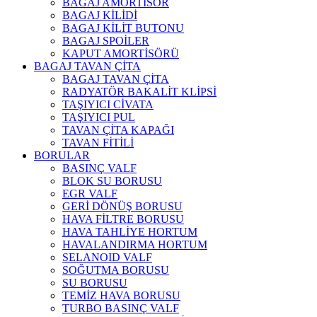
BAGAJ AMORTİSÖR
BAGAJ KİLİDİ
BAGAJ KİLİT BUTONU
BAGAJ SPOİLER
KAPUT AMORTİSÖRÜ
BAGAJ TAVAN ÇİTA
BAGAJ TAVAN ÇİTA
RADYATÖR BAKALİT KLİPSİ
TAŞIYICI CİVATA
TAŞIYICI PUL
TAVAN ÇİTA KAPAĞI
TAVAN FİTİLİ
BORULAR
BASINÇ VALF
BLOK SU BORUSU
EGR VALF
GERİ DÖNÜŞ BORUSU
HAVA FİLTRE BORUSU
HAVA TAHLİYE HORTUM
HAVALANDIRMA HORTUM
SELANOID VALF
SOĞUTMA BORUSU
SU BORUSU
TEMİZ HAVA BORUSU
TURBO BASINÇ VALF