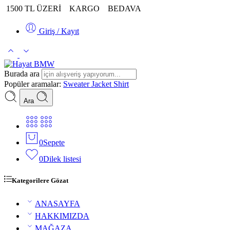
1500 TL ÜZERİ
KARGO
BEDAVA
Giriş / Kayıt
Burada ara
Popüler aramalar:
Sweater
Jacket
Shirt
Ara
0
Sepete
0
Dilek listesi
Kategorilere Gözat
ANASAYFA
HAKKIMIZDA
MAĞAZA