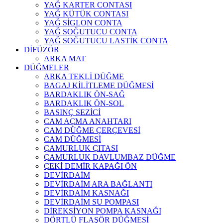
YAĞ KARTER CONTASI
YAĞ KÜTÜK CONTASI
YAĞ SİGLON CONTA
YAĞ SOĞUTUCU CONTA
YAĞ SOĞUTUCU LASTİK CONTA
DİFÜZÖR
ARKA MAT
DÜĞMELER
ARKA TEKLİ DÜĞME
BAGAJ KİLİTLEME DÜĞMESİ
BARDAKLIK ÖN-SAĞ
BARDAKLIK ÖN-SOL
BASINÇ SEZİCİ
CAM AÇMA ANAHTARI
CAM DÜĞME ÇERÇEVESİ
CAM DÜĞMESİ
ÇAMURLUK ÇITASI
ÇAMURLUK DAVLUMBAZ DÜĞME
ÇEKİ DEMİR KAPAĞI ÖN
DEVİRDAİM
DEVİRDAİM ARA BAĞLANTI
DEVİRDAİM KASNAĞI
DEVİRDAİM SU POMPASI
DİREKSİYON POMPA KASNAĞI
DÖRTLÜ FLAŞÖR DÜĞMESİ