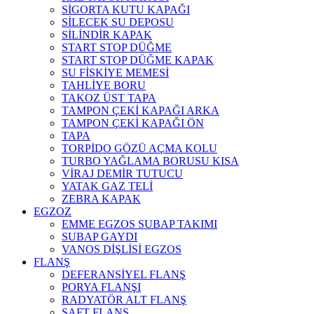
SİGORTA KUTU KAPAĞI
SİLECEK SU DEPOSU
SİLİNDİR KAPAK
START STOP DÜĞME
START STOP DÜĞME KAPAK
SU FİSKİYE MEMESİ
TAHLİYE BORU
TAKOZ ÜST TAPA
TAMPON ÇEKİ KAPAĞI ARKA
TAMPON ÇEKİ KAPAĞI ÖN
TAPA
TORPİDO GÖZÜ AÇMA KOLU
TURBO YAĞLAMA BORUSU KISA
VİRAJ DEMİR TUTUCU
YATAK GAZ TELİ
ZEBRA KAPAK
EGZOZ
EMME EGZOS SUBAP TAKIMI
SUBAP GAYDI
VANOS DİŞLİSİ EGZOS
FLANŞ
DEFERANSİYEL FLANŞ
PORYA FLANŞI
RADYATÖR ALT FLANŞ
ŞAFT FLANŞ