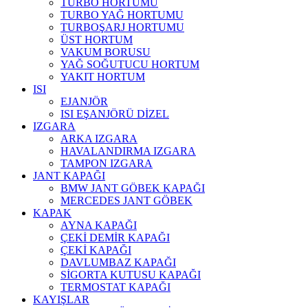
TURBO HORTUMU
TURBO YAĞ HORTUMU
TURBOŞARJ HORTUMU
ÜST HORTUM
VAKUM BORUSU
YAĞ SOĞUTUCU HORTUM
YAKIT HORTUM
ISI
EJANJÖR
ISI EŞANJÖRÜ DİZEL
IZGARA
ARKA IZGARA
HAVALANDIRMA IZGARA
TAMPON IZGARA
JANT KAPAĞI
BMW JANT GÖBEK KAPAĞI
MERCEDES JANT GÖBEK
KAPAK
AYNA KAPAĞI
ÇEKİ DEMİR KAPAĞI
ÇEKİ KAPAĞI
DAVLUMBAZ KAPAĞI
SİGORTA KUTUSU KAPAĞI
TERMOSTAT KAPAĞI
KAYIŞLAR