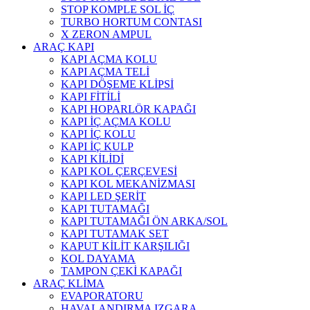
STOP KOMPLE SOL İÇ
TURBO HORTUM CONTASI
X ZERON AMPUL
ARAÇ KAPI
KAPI AÇMA KOLU
KAPI AÇMA TELİ
KAPI DÖŞEME KLİPSİ
KAPI FİTİLİ
KAPI HOPARLÖR KAPAĞI
KAPI İÇ AÇMA KOLU
KAPI İÇ KOLU
KAPI İÇ KULP
KAPI KİLİDİ
KAPI KOL ÇERÇEVESİ
KAPI KOL MEKANİZMASI
KAPI LED ŞERİT
KAPI TUTAMAĞI
KAPI TUTAMAĞI ÖN ARKA/SOL
KAPI TUTAMAK SET
KAPUT KİLİT KARŞILIĞI
KOL DAYAMA
TAMPON ÇEKİ KAPAĞI
ARAÇ KLİMA
EVAPORATORU
HAVALANDIRMA IZGARA