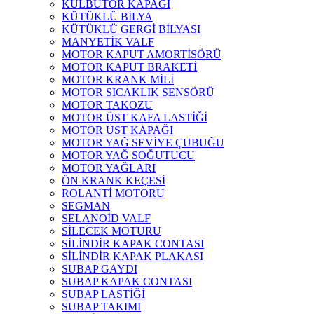
KÜLBÜTÖR KAPAĞI
KÜTÜKLÜ BİLYA
KÜTÜKLÜ GERGİ BİLYASI
MANYETİK VALF
MOTOR KAPUT AMORTİSÖRÜ
MOTOR KAPUT BRAKETİ
MOTOR KRANK MİLİ
MOTOR SICAKLIK SENSÖRÜ
MOTOR TAKOZU
MOTOR ÜST KAFA LASTİĞİ
MOTOR ÜST KAPAĞI
MOTOR YAĞ SEVİYE ÇUBUĞU
MOTOR YAĞ SOĞUTUCU
MOTOR YAĞLARI
ÖN KRANK KEÇESİ
ROLANTİ MOTORU
SEGMAN
SELANOİD VALF
SİLECEK MOTURU
SİLİNDİR KAPAK CONTASI
SİLİNDİR KAPAK PLAKASI
SUBAP GAYDI
SUBAP KAPAK CONTASI
SUBAP LASTİĞİ
SUBAP TAKIMI