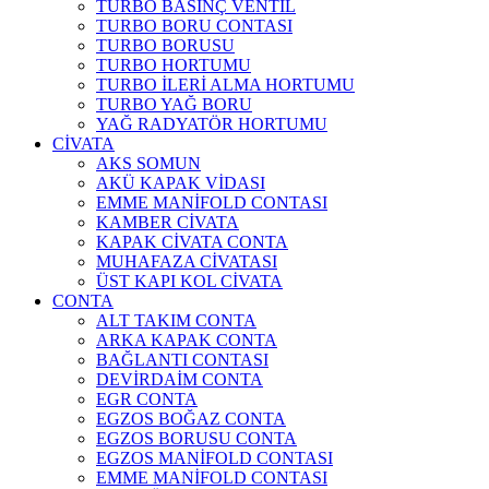
TURBO BASINÇ VENTİL
TURBO BORU CONTASI
TURBO BORUSU
TURBO HORTUMU
TURBO İLERİ ALMA HORTUMU
TURBO YAĞ BORU
YAĞ RADYATÖR HORTUMU
CİVATA
AKS SOMUN
AKÜ KAPAK VİDASI
EMME MANİFOLD CONTASI
KAMBER CİVATA
KAPAK CİVATA CONTA
MUHAFAZA CİVATASI
ÜST KAPI KOL CİVATA
CONTA
ALT TAKIM CONTA
ARKA KAPAK CONTA
BAĞLANTI CONTASI
DEVİRDAİM CONTA
EGR CONTA
EGZOS BOĞAZ CONTA
EGZOS BORUSU CONTA
EGZOS MANİFOLD CONTASI
EMME MANİFOLD CONTASI