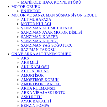
MANİFOLD HAVA KONNEKTÖRÜ
MOTOR GRUBU
ENJEKTÖR
MOTOR VE ŞANZUMAN SÜSPANSİYON GRUBU
ALT MUHAFAZA
MOTOR KULAĞI
ŞANZIMAN ALT MUHAFAZA
ŞANZIMAN AYAR MOTOR DİŞLİSİ
ŞANZIMAN KARTER
ŞANZIMAN KULAĞI
ŞANZIMAN YAĞ SOĞUTUCU
ŞAZIMAN TAKOZU
ÖN VE ARKA ALT TAKIM GRUBU
AKS
AKS MİLİ
AKÜ KABLOSU
ALT SALINCAK
AMORTİSÖR
AMORTİSÖR KÖRÜK
AMORTİSÖR TAKOZU
ARKA RULMANSIZ
ARKA VİRAJ ASKI ROTU
ASKI ROTU
AYAK BAKALİTİ
BENZİN POMPA