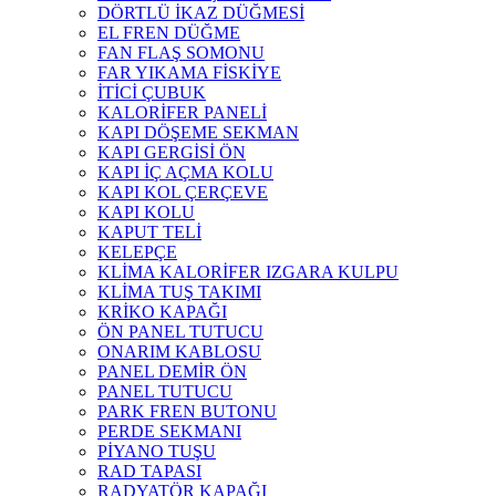
DÖRTLÜ İKAZ DÜĞMESİ
EL FREN DÜĞME
FAN FLAŞ SOMONU
FAR YIKAMA FİSKİYE
İTİCİ ÇUBUK
KALORİFER PANELİ
KAPI DÖŞEME SEKMAN
KAPI GERGİSİ ÖN
KAPI İÇ AÇMA KOLU
KAPI KOL ÇERÇEVE
KAPI KOLU
KAPUT TELİ
KELEPÇE
KLİMA KALORİFER IZGARA KULPU
KLİMA TUŞ TAKIMI
KRİKO KAPAĞI
ÖN PANEL TUTUCU
ONARIM KABLOSU
PANEL DEMİR ÖN
PANEL TUTUCU
PARK FREN BUTONU
PERDE SEKMANI
PİYANO TUŞU
RAD TAPASI
RADYATÖR KAPAĞI