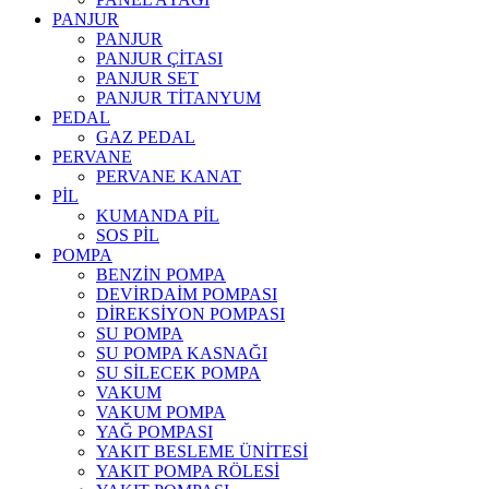
PANJUR
PANJUR
PANJUR ÇİTASI
PANJUR SET
PANJUR TİTANYUM
PEDAL
GAZ PEDAL
PERVANE
PERVANE KANAT
PİL
KUMANDA PİL
SOS PİL
POMPA
BENZİN POMPA
DEVİRDAİM POMPASI
DİREKSİYON POMPASI
SU POMPA
SU POMPA KASNAĞI
SU SİLECEK POMPA
VAKUM
VAKUM POMPA
YAĞ POMPASI
YAKIT BESLEME ÜNİTESİ
YAKIT POMPA RÖLESİ