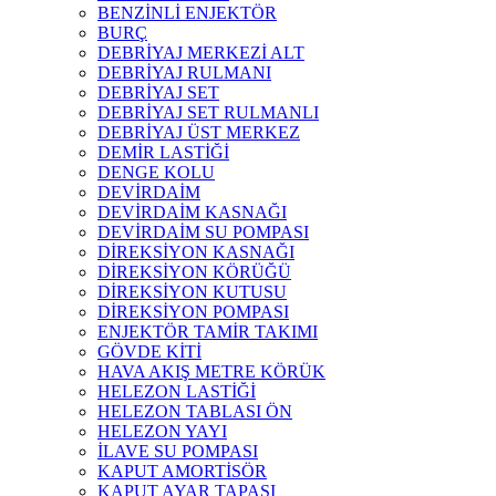
BENZİNLİ ENJEKTÖR
BURÇ
DEBRİYAJ MERKEZİ ALT
DEBRİYAJ RULMANI
DEBRİYAJ SET
DEBRİYAJ SET RULMANLI
DEBRİYAJ ÜST MERKEZ
DEMİR LASTİĞİ
DENGE KOLU
DEVİRDAİM
DEVİRDAİM KASNAĞI
DEVİRDAİM SU POMPASI
DİREKSİYON KASNAĞI
DİREKSİYON KÖRÜĞÜ
DİREKSİYON KUTUSU
DİREKSİYON POMPASI
ENJEKTÖR TAMİR TAKIMI
GÖVDE KİTİ
HAVA AKIŞ METRE KÖRÜK
HELEZON LASTİĞİ
HELEZON TABLASI ÖN
HELEZON YAYI
İLAVE SU POMPASI
KAPUT AMORTİSÖR
KAPUT AYAR TAPASI