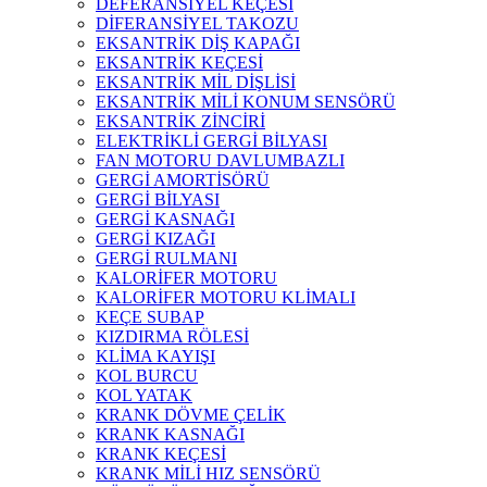
DEFERANSİYEL KEÇESİ
DİFERANSİYEL TAKOZU
EKSANTRİK DİŞ KAPAĞI
EKSANTRİK KEÇESİ
EKSANTRİK MİL DİŞLİSİ
EKSANTRİK MİLİ KONUM SENSÖRÜ
EKSANTRİK ZİNCİRİ
ELEKTRİKLİ GERGİ BİLYASI
FAN MOTORU DAVLUMBAZLI
GERGİ AMORTİSÖRÜ
GERGİ BİLYASI
GERGİ KASNAĞI
GERGİ KIZAĞI
GERGİ RULMANI
KALORİFER MOTORU
KALORİFER MOTORU KLİMALI
KEÇE SUBAP
KIZDIRMA RÖLESİ
KLİMA KAYIŞI
KOL BURCU
KOL YATAK
KRANK DÖVME ÇELİK
KRANK KASNAĞI
KRANK KEÇESİ
KRANK MİLİ HIZ SENSÖRÜ