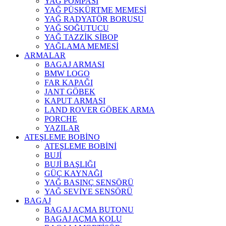
YAĞ POMPASI
YAĞ PÜSKÜRTME MEMESİ
YAĞ RADYATÖR BORUSU
YAĞ SOĞUTUCU
YAĞ TAZZİK SİBOP
YAĞLAMA MEMESİ
ARMALAR
BAGAJ ARMASI
BMW LOGO
FAR KAPAĞI
JANT GÖBEK
KAPUT ARMASI
LAND ROVER GÖBEK ARMA
PORCHE
YAZILAR
ATEŞLEME BOBİNO
ATEŞLEME BOBİNİ
BUJİ
BUJİ BAŞLIĞI
GÜÇ KAYNAĞI
YAĞ BASINÇ SENSÖRÜ
YAĞ SEVİYE SENSÖRÜ
BAGAJ
BAGAJ AÇMA BUTONU
BAGAJ AÇMA KOLU