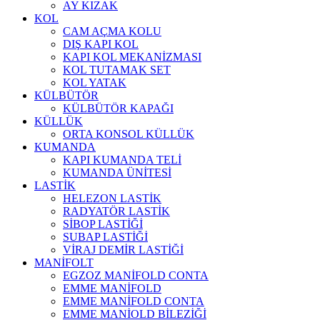
AY KIZAK
KOL
CAM AÇMA KOLU
DIŞ KAPI KOL
KAPI KOL MEKANİZMASI
KOL TUTAMAK SET
KOL YATAK
KÜLBÜTÖR
KÜLBÜTÖR KAPAĞI
KÜLLÜK
ORTA KONSOL KÜLLÜK
KUMANDA
KAPI KUMANDA TELİ
KUMANDA ÜNİTESİ
LASTİK
HELEZON LASTİK
RADYATÖR LASTİK
SİBOP LASTİĞİ
SUBAP LASTİĞİ
VİRAJ DEMİR LASTİĞİ
MANİFOLT
EGZOZ MANİFOLD CONTA
EMME MANİFOLD
EMME MANİFOLD CONTA
EMME MANİOLD BİLEZİĞİ