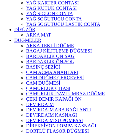
YAĞ KARTER CONTASI
YAĞ KÜTÜK CONTASI
YAĞ SİGLON CONTA
YAĞ SOĞUTUCU CONTA
YAĞ SOĞUTUCU LASTİK CONTA
DİFÜZÖR
ARKA MAT
DÜĞMELER
ARKA TEKLİ DÜĞME
BAGAJ KİLİTLEME DÜĞMESİ
BARDAKLIK ÖN-SAĞ
BARDAKLIK ÖN-SOL
BASINÇ SEZİCİ
CAM AÇMA ANAHTARI
CAM DÜĞME ÇERÇEVESİ
CAM DÜĞMESİ
ÇAMURLUK ÇITASI
ÇAMURLUK DAVLUMBAZ DÜĞME
ÇEKİ DEMİR KAPAĞI ÖN
DEVİRDAİM
DEVİRDAİM ARA BAĞLANTI
DEVİRDAİM KASNAĞI
DEVİRDAİM SU POMPASI
DİREKSİYON POMPA KASNAĞI
DÖRTLÜ FLAŞÖR DÜĞMESİ