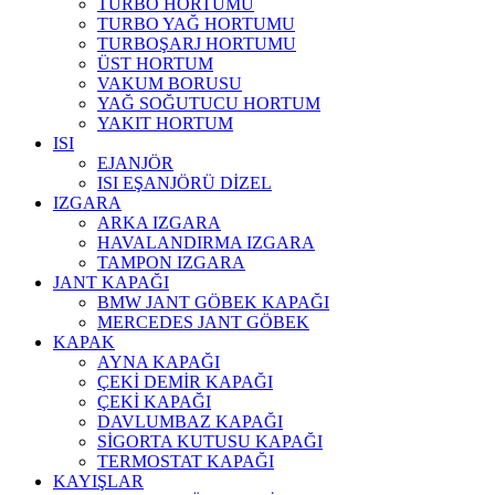
TURBO HORTUMU
TURBO YAĞ HORTUMU
TURBOŞARJ HORTUMU
ÜST HORTUM
VAKUM BORUSU
YAĞ SOĞUTUCU HORTUM
YAKIT HORTUM
ISI
EJANJÖR
ISI EŞANJÖRÜ DİZEL
IZGARA
ARKA IZGARA
HAVALANDIRMA IZGARA
TAMPON IZGARA
JANT KAPAĞI
BMW JANT GÖBEK KAPAĞI
MERCEDES JANT GÖBEK
KAPAK
AYNA KAPAĞI
ÇEKİ DEMİR KAPAĞI
ÇEKİ KAPAĞI
DAVLUMBAZ KAPAĞI
SİGORTA KUTUSU KAPAĞI
TERMOSTAT KAPAĞI
KAYIŞLAR