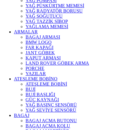
YAĞ POMPASI
YAĞ PÜSKÜRTME MEMESİ
YAĞ RADYATÖR BORUSU
YAĞ SOĞUTUCU
YAĞ TAZZİK SİBOP
YAĞLAMA MEMESİ
ARMALAR
BAGAJ ARMASI
BMW LOGO
FAR KAPAĞI
JANT GÖBEK
KAPUT ARMASI
LAND ROVER GÖBEK ARMA
PORCHE
YAZILAR
ATEŞLEME BOBİNO
ATEŞLEME BOBİNİ
BUJİ
BUJİ BAŞLIĞI
GÜÇ KAYNAĞI
YAĞ BASINÇ SENSÖRÜ
YAĞ SEVİYE SENSÖRÜ
BAGAJ
BAGAJ AÇMA BUTONU
BAGAJ AÇMA KOLU