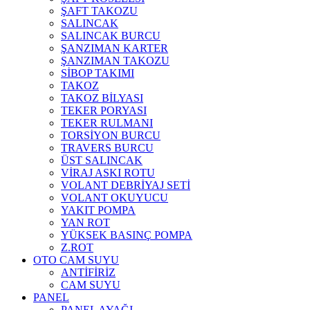
ŞAFT TAKOZU
SALINCAK
SALINCAK BURCU
ŞANZIMAN KARTER
ŞANZIMAN TAKOZU
SİBOP TAKIMI
TAKOZ
TAKOZ BİLYASI
TEKER PORYASI
TEKER RULMANI
TORSİYON BURCU
TRAVERS BURCU
ÜST SALINCAK
VİRAJ ASKI ROTU
VOLANT DEBRİYAJ SETİ
VOLANT OKUYUCU
YAKIT POMPA
YAN ROT
YÜKSEK BASINÇ POMPA
Z.ROT
OTO CAM SUYU
ANTİFİRİZ
CAM SUYU
PANEL
PANEL AYAĞI