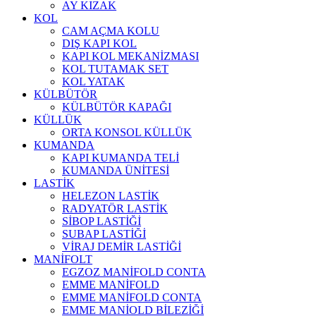
AY KIZAK
KOL
CAM AÇMA KOLU
DIŞ KAPI KOL
KAPI KOL MEKANİZMASI
KOL TUTAMAK SET
KOL YATAK
KÜLBÜTÖR
KÜLBÜTÖR KAPAĞI
KÜLLÜK
ORTA KONSOL KÜLLÜK
KUMANDA
KAPI KUMANDA TELİ
KUMANDA ÜNİTESİ
LASTİK
HELEZON LASTİK
RADYATÖR LASTİK
SİBOP LASTİĞİ
SUBAP LASTİĞİ
VİRAJ DEMİR LASTİĞİ
MANİFOLT
EGZOZ MANİFOLD CONTA
EMME MANİFOLD
EMME MANİFOLD CONTA
EMME MANİOLD BİLEZİĞİ