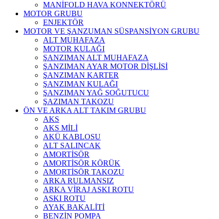
MANİFOLD HAVA KONNEKTÖRÜ
MOTOR GRUBU
ENJEKTÖR
MOTOR VE ŞANZUMAN SÜSPANSİYON GRUBU
ALT MUHAFAZA
MOTOR KULAĞI
ŞANZIMAN ALT MUHAFAZA
ŞANZIMAN AYAR MOTOR DİŞLİSİ
ŞANZIMAN KARTER
ŞANZIMAN KULAĞI
ŞANZIMAN YAĞ SOĞUTUCU
ŞAZIMAN TAKOZU
ÖN VE ARKA ALT TAKIM GRUBU
AKS
AKS MİLİ
AKÜ KABLOSU
ALT SALINCAK
AMORTİSÖR
AMORTİSÖR KÖRÜK
AMORTİSÖR TAKOZU
ARKA RULMANSIZ
ARKA VİRAJ ASKI ROTU
ASKI ROTU
AYAK BAKALİTİ
BENZİN POMPA