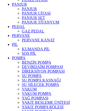
PANJUR
PANJUR
PANJUR ÇİTASI
PANJUR SET
PANJUR TİTANYUM
PEDAL
GAZ PEDAL
PERVANE
PERVANE KANAT
PİL
KUMANDA PİL
SOS PİL
POMPA
BENZİN POMPA
DEVİRDAİM POMPASI
DİREKSİYON POMPASI
SU POMPA
SU POMPA KASNAĞI
SU SİLECEK POMPA
VAKUM
VAKUM POMPA
YAĞ POMPASI
YAKIT BESLEME ÜNİTESİ
YAKIT POMPA RÖLESİ