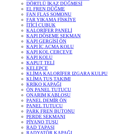
DÖRTLÜ İKAZ DÜĞMESİ
EL FREN DÜĞME
FAN FLAŞ SOMONU
FAR YIKAMA FİSKİYE
İTİCİ ÇUBUK
KALORİFER PANELİ
KAPI DÖŞEME SEKMAN
KAPI GERGİSİ ÖN
KAPI İÇ AÇMA KOLU
KAPI KOL ÇERÇEVE
KAPI KOLU
KAPUT TELİ
KELEPÇE
KLİMA KALORİFER IZGARA KULPU
KLİMA TUŞ TAKIMI
KRİKO KAPAĞI
ÖN PANEL TUTUCU
ONARIM KABLOSU
PANEL DEMİR ÖN
PANEL TUTUCU
PARK FREN BUTONU
PERDE SEKMANI
PİYANO TUŞU
RAD TAPASI
RADYATÖR KAPAĞI