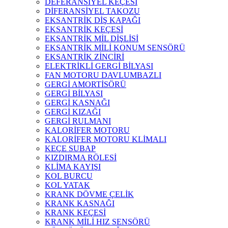
DEFERANSİYEL KEÇESİ
DİFERANSİYEL TAKOZU
EKSANTRİK DİŞ KAPAĞI
EKSANTRİK KEÇESİ
EKSANTRİK MİL DİŞLİSİ
EKSANTRİK MİLİ KONUM SENSÖRÜ
EKSANTRİK ZİNCİRİ
ELEKTRİKLİ GERGİ BİLYASI
FAN MOTORU DAVLUMBAZLI
GERGİ AMORTİSÖRÜ
GERGİ BİLYASI
GERGİ KASNAĞI
GERGİ KIZAĞI
GERGİ RULMANI
KALORİFER MOTORU
KALORİFER MOTORU KLİMALI
KEÇE SUBAP
KIZDIRMA RÖLESİ
KLİMA KAYIŞI
KOL BURCU
KOL YATAK
KRANK DÖVME ÇELİK
KRANK KASNAĞI
KRANK KEÇESİ
KRANK MİLİ HIZ SENSÖRÜ