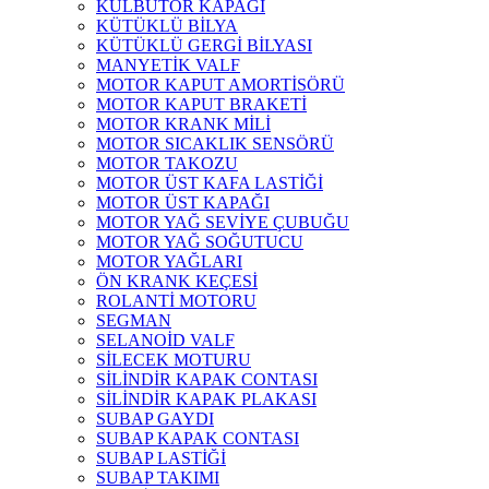
KÜLBÜTÖR KAPAĞI
KÜTÜKLÜ BİLYA
KÜTÜKLÜ GERGİ BİLYASI
MANYETİK VALF
MOTOR KAPUT AMORTİSÖRÜ
MOTOR KAPUT BRAKETİ
MOTOR KRANK MİLİ
MOTOR SICAKLIK SENSÖRÜ
MOTOR TAKOZU
MOTOR ÜST KAFA LASTİĞİ
MOTOR ÜST KAPAĞI
MOTOR YAĞ SEVİYE ÇUBUĞU
MOTOR YAĞ SOĞUTUCU
MOTOR YAĞLARI
ÖN KRANK KEÇESİ
ROLANTİ MOTORU
SEGMAN
SELANOİD VALF
SİLECEK MOTURU
SİLİNDİR KAPAK CONTASI
SİLİNDİR KAPAK PLAKASI
SUBAP GAYDI
SUBAP KAPAK CONTASI
SUBAP LASTİĞİ
SUBAP TAKIMI