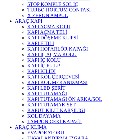
STOP KOMPLE SOL İÇ
TURBO HORTUM CONTASI
X ZERON AMPUL
ARAÇ KAPI
KAPI AÇMA KOLU
KAPI AÇMA TELİ
KAPI DÖŞEME KLİPSİ
KAPI FİTİLİ
KAPI HOPARLÖR KAPAĞI
KAPI İÇ AÇMA KOLU
KAPI İÇ KOLU
KAPI İÇ KULP
KAPI KİLİDİ
KAPI KOL ÇERÇEVESİ
KAPI KOL MEKANİZMASI
KAPI LED ŞERİT
KAPI TUTAMAĞI
KAPI TUTAMAĞI ÖN ARKA/SOL
KAPI TUTAMAK SET
KAPUT KİLİT KARŞILIĞI
KOL DAYAMA
TAMPON ÇEKİ KAPAĞI
ARAÇ KLİMA
EVAPORATORU
HAVALANDIRMA IZGARA