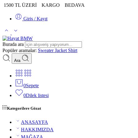
1500 TL ÜZERİ
KARGO
BEDAVA
Giriş / Kayıt
Burada ara
Popüler aramalar:
Sweater
Jacket
Shirt
Ara
0
Sepete
0
Dilek listesi
Kategorilere Gözat
ANASAYFA
HAKKIMIZDA
MAĞAZA