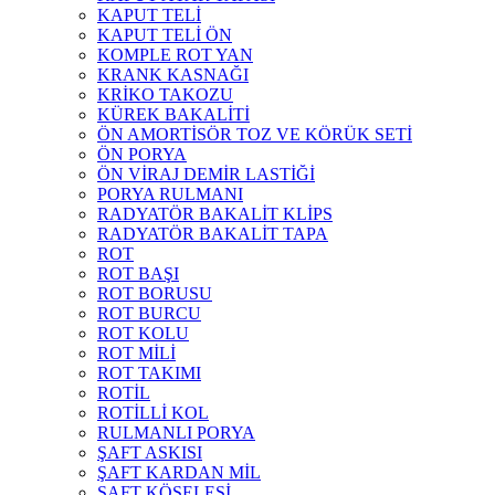
KAPUT TELİ
KAPUT TELİ ÖN
KOMPLE ROT YAN
KRANK KASNAĞI
KRİKO TAKOZU
KÜREK BAKALİTİ
ÖN AMORTİSÖR TOZ VE KÖRÜK SETİ
ÖN PORYA
ÖN VİRAJ DEMİR LASTİĞİ
PORYA RULMANI
RADYATÖR BAKALİT KLİPS
RADYATÖR BAKALİT TAPA
ROT
ROT BAŞI
ROT BORUSU
ROT BURCU
ROT KOLU
ROT MİLİ
ROT TAKIMI
ROTİL
ROTİLLİ KOL
RULMANLI PORYA
ŞAFT ASKISI
ŞAFT KARDAN MİL
ŞAFT KÖSELESİ