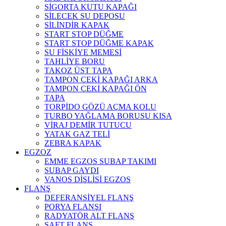
SİGORTA KUTU KAPAĞI
SİLECEK SU DEPOSU
SİLİNDİR KAPAK
START STOP DÜĞME
START STOP DÜĞME KAPAK
SU FİSKİYE MEMESİ
TAHLİYE BORU
TAKOZ ÜST TAPA
TAMPON ÇEKİ KAPAĞI ARKA
TAMPON ÇEKİ KAPAĞI ÖN
TAPA
TORPİDO GÖZÜ AÇMA KOLU
TURBO YAĞLAMA BORUSU KISA
VİRAJ DEMİR TUTUCU
YATAK GAZ TELİ
ZEBRA KAPAK
EGZOZ
EMME EGZOS SUBAP TAKIMI
SUBAP GAYDI
VANOS DİŞLİSİ EGZOS
FLANŞ
DEFERANSİYEL FLANŞ
PORYA FLANŞI
RADYATÖR ALT FLANŞ
ŞAFT FLANŞ