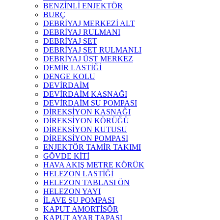
BENZİNLİ ENJEKTÖR
BURÇ
DEBRİYAJ MERKEZİ ALT
DEBRİYAJ RULMANI
DEBRİYAJ SET
DEBRİYAJ SET RULMANLI
DEBRİYAJ ÜST MERKEZ
DEMİR LASTİĞİ
DENGE KOLU
DEVİRDAİM
DEVİRDAİM KASNAĞI
DEVİRDAİM SU POMPASI
DİREKSİYON KASNAĞI
DİREKSİYON KÖRÜĞÜ
DİREKSİYON KUTUSU
DİREKSİYON POMPASI
ENJEKTÖR TAMİR TAKIMI
GÖVDE KİTİ
HAVA AKIŞ METRE KÖRÜK
HELEZON LASTİĞİ
HELEZON TABLASI ÖN
HELEZON YAYI
İLAVE SU POMPASI
KAPUT AMORTİSÖR
KAPUT AYAR TAPASI