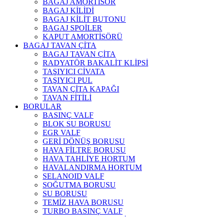
BAGAJ AMORTİSÖR
BAGAJ KİLİDİ
BAGAJ KİLİT BUTONU
BAGAJ SPOİLER
KAPUT AMORTİSÖRÜ
BAGAJ TAVAN ÇİTA
BAGAJ TAVAN ÇİTA
RADYATÖR BAKALİT KLİPSİ
TAŞIYICI CİVATA
TAŞIYICI PUL
TAVAN ÇİTA KAPAĞI
TAVAN FİTİLİ
BORULAR
BASINÇ VALF
BLOK SU BORUSU
EGR VALF
GERİ DÖNÜŞ BORUSU
HAVA FİLTRE BORUSU
HAVA TAHLİYE HORTUM
HAVALANDIRMA HORTUM
SELANOID VALF
SOĞUTMA BORUSU
SU BORUSU
TEMİZ HAVA BORUSU
TURBO BASINÇ VALF