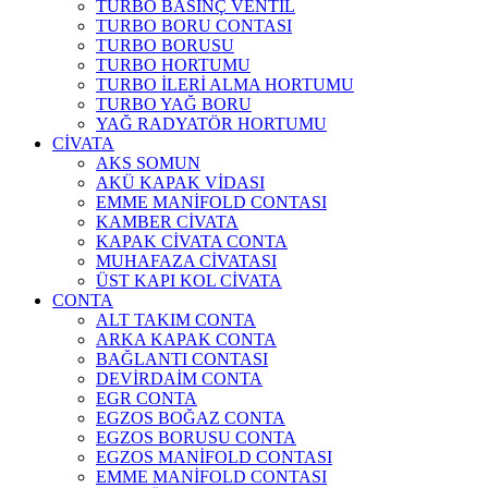
TURBO BASINÇ VENTİL
TURBO BORU CONTASI
TURBO BORUSU
TURBO HORTUMU
TURBO İLERİ ALMA HORTUMU
TURBO YAĞ BORU
YAĞ RADYATÖR HORTUMU
CİVATA
AKS SOMUN
AKÜ KAPAK VİDASI
EMME MANİFOLD CONTASI
KAMBER CİVATA
KAPAK CİVATA CONTA
MUHAFAZA CİVATASI
ÜST KAPI KOL CİVATA
CONTA
ALT TAKIM CONTA
ARKA KAPAK CONTA
BAĞLANTI CONTASI
DEVİRDAİM CONTA
EGR CONTA
EGZOS BOĞAZ CONTA
EGZOS BORUSU CONTA
EGZOS MANİFOLD CONTASI
EMME MANİFOLD CONTASI