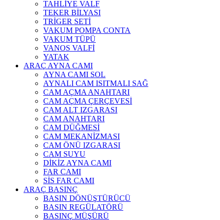
TAHLİYE VALF
TEKER BİLYASI
TRİGER SETİ
VAKUM POMPA CONTA
VAKUM TÜPÜ
VANOS VALFİ
YATAK
ARAÇ AYNA CAMI
AYNA CAMI SOL
AYNALI CAM ISITMALI SAĞ
CAM AÇMA ANAHTARI
CAM AÇMA ÇERÇEVESİ
CAM ALT IZGARASI
CAM ANAHTARI
CAM DÜĞMESİ
CAM MEKANİZMASI
CAM ÖNÜ IZGARASI
CAM SUYU
DİKİZ AYNA CAMI
FAR CAMI
SİS FAR CAMI
ARAÇ BASINÇ
BASIN DÖNÜŞTÜRÜCÜ
BASIN REGÜLATÖRÜ
BASINÇ MÜŞÜRÜ