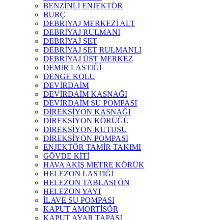
BENZİNLİ ENJEKTÖR
BURÇ
DEBRİYAJ MERKEZİ ALT
DEBRİYAJ RULMANI
DEBRİYAJ SET
DEBRİYAJ SET RULMANLI
DEBRİYAJ ÜST MERKEZ
DEMİR LASTİĞİ
DENGE KOLU
DEVİRDAİM
DEVİRDAİM KASNAĞI
DEVİRDAİM SU POMPASI
DİREKSİYON KASNAĞI
DİREKSİYON KÖRÜĞÜ
DİREKSİYON KUTUSU
DİREKSİYON POMPASI
ENJEKTÖR TAMİR TAKIMI
GÖVDE KİTİ
HAVA AKIŞ METRE KÖRÜK
HELEZON LASTİĞİ
HELEZON TABLASI ÖN
HELEZON YAYI
İLAVE SU POMPASI
KAPUT AMORTİSÖR
KAPUT AYAR TAPASI