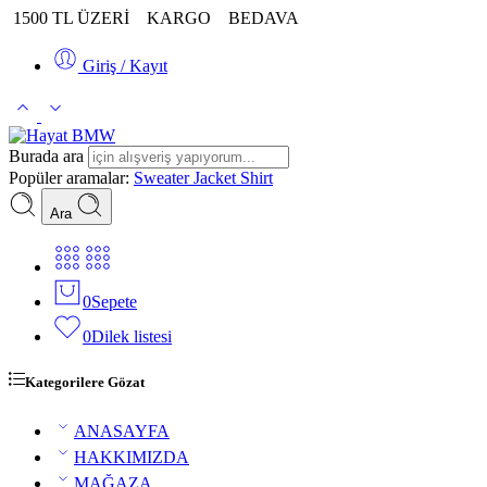
1500 TL ÜZERİ
KARGO
BEDAVA
Giriş / Kayıt
Burada ara
Popüler aramalar:
Sweater
Jacket
Shirt
Ara
0
Sepete
0
Dilek listesi
Kategorilere Gözat
ANASAYFA
HAKKIMIZDA
MAĞAZA