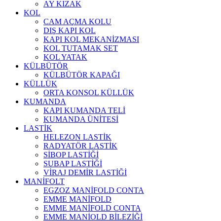
AY KIZAK
KOL
CAM AÇMA KOLU
DIŞ KAPI KOL
KAPI KOL MEKANİZMASI
KOL TUTAMAK SET
KOL YATAK
KÜLBÜTÖR
KÜLBÜTÖR KAPAĞI
KÜLLÜK
ORTA KONSOL KÜLLÜK
KUMANDA
KAPI KUMANDA TELİ
KUMANDA ÜNİTESİ
LASTİK
HELEZON LASTİK
RADYATÖR LASTİK
SİBOP LASTİĞİ
SUBAP LASTİĞİ
VİRAJ DEMİR LASTİĞİ
MANİFOLT
EGZOZ MANİFOLD CONTA
EMME MANİFOLD
EMME MANİFOLD CONTA
EMME MANİOLD BİLEZİĞİ