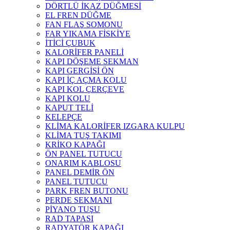
DÖRTLÜ İKAZ DÜĞMESİ
EL FREN DÜĞME
FAN FLAŞ SOMONU
FAR YIKAMA FİSKİYE
İTİCİ ÇUBUK
KALORİFER PANELİ
KAPI DÖŞEME SEKMAN
KAPI GERGİSİ ÖN
KAPI İÇ AÇMA KOLU
KAPI KOL ÇERÇEVE
KAPI KOLU
KAPUT TELİ
KELEPÇE
KLİMA KALORİFER IZGARA KULPU
KLİMA TUŞ TAKIMI
KRİKO KAPAĞI
ÖN PANEL TUTUCU
ONARIM KABLOSU
PANEL DEMİR ÖN
PANEL TUTUCU
PARK FREN BUTONU
PERDE SEKMANI
PİYANO TUŞU
RAD TAPASI
RADYATÖR KAPAĞI