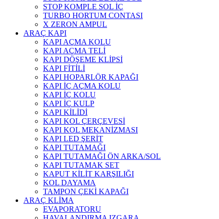
STOP KOMPLE SOL İÇ
TURBO HORTUM CONTASI
X ZERON AMPUL
ARAÇ KAPI
KAPI AÇMA KOLU
KAPI AÇMA TELİ
KAPI DÖŞEME KLİPSİ
KAPI FİTİLİ
KAPI HOPARLÖR KAPAĞI
KAPI İÇ AÇMA KOLU
KAPI İÇ KOLU
KAPI İÇ KULP
KAPI KİLİDİ
KAPI KOL ÇERÇEVESİ
KAPI KOL MEKANİZMASI
KAPI LED ŞERİT
KAPI TUTAMAĞI
KAPI TUTAMAĞI ÖN ARKA/SOL
KAPI TUTAMAK SET
KAPUT KİLİT KARŞILIĞI
KOL DAYAMA
TAMPON ÇEKİ KAPAĞI
ARAÇ KLİMA
EVAPORATORU
HAVALANDIRMA IZGARA