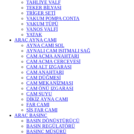
TAHLİYE VALF
TEKER BİLYASI
TRİGER SETİ
VAKUM POMPA CONTA
VAKUM TÜPÜ
VANOS VALFİ
YATAK
ARAÇ AYNA CAMI
AYNA CAMI SOL
AYNALI CAM ISITMALI SAĞ
CAM AÇMA ANAHTARI
CAM AÇMA ÇERÇEVESİ
CAM ALT IZGARASI
CAM ANAHTARI
CAM DÜĞMESİ
CAM MEKANİZMASI
CAM ÖNÜ IZGARASI
CAM SUYU
DİKİZ AYNA CAMI
FAR CAMI
SİS FAR CAMI
ARAÇ BASINÇ
BASIN DÖNÜŞTÜRÜCÜ
BASIN REGÜLATÖRÜ
BASINÇ MÜŞÜRÜ