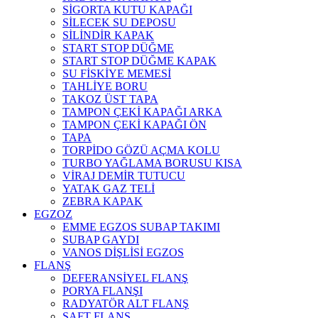
SİGORTA KUTU KAPAĞI
SİLECEK SU DEPOSU
SİLİNDİR KAPAK
START STOP DÜĞME
START STOP DÜĞME KAPAK
SU FİSKİYE MEMESİ
TAHLİYE BORU
TAKOZ ÜST TAPA
TAMPON ÇEKİ KAPAĞI ARKA
TAMPON ÇEKİ KAPAĞI ÖN
TAPA
TORPİDO GÖZÜ AÇMA KOLU
TURBO YAĞLAMA BORUSU KISA
VİRAJ DEMİR TUTUCU
YATAK GAZ TELİ
ZEBRA KAPAK
EGZOZ
EMME EGZOS SUBAP TAKIMI
SUBAP GAYDI
VANOS DİŞLİSİ EGZOS
FLANŞ
DEFERANSİYEL FLANŞ
PORYA FLANŞI
RADYATÖR ALT FLANŞ
ŞAFT FLANŞ