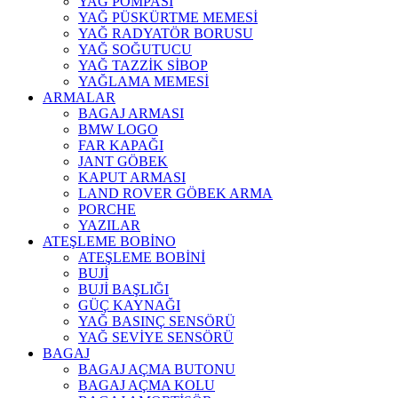
YAĞ POMPASI
YAĞ PÜSKÜRTME MEMESİ
YAĞ RADYATÖR BORUSU
YAĞ SOĞUTUCU
YAĞ TAZZİK SİBOP
YAĞLAMA MEMESİ
ARMALAR
BAGAJ ARMASI
BMW LOGO
FAR KAPAĞI
JANT GÖBEK
KAPUT ARMASI
LAND ROVER GÖBEK ARMA
PORCHE
YAZILAR
ATEŞLEME BOBİNO
ATEŞLEME BOBİNİ
BUJİ
BUJİ BAŞLIĞI
GÜÇ KAYNAĞI
YAĞ BASINÇ SENSÖRÜ
YAĞ SEVİYE SENSÖRÜ
BAGAJ
BAGAJ AÇMA BUTONU
BAGAJ AÇMA KOLU