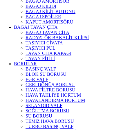
BAGAJ AMORTİSÖR
BAGAJ KİLİDİ
BAGAJ KİLİT BUTONU
BAGAJ SPOİLER
KAPUT AMORTİSÖRÜ
BAGAJ TAVAN ÇİTA
BAGAJ TAVAN ÇİTA
RADYATÖR BAKALİT KLİPSİ
TAŞIYICI CİVATA
TAŞIYICI PUL
TAVAN ÇİTA KAPAĞI
TAVAN FİTİLİ
BORULAR
BASINÇ VALF
BLOK SU BORUSU
EGR VALF
GERİ DÖNÜŞ BORUSU
HAVA FİLTRE BORUSU
HAVA TAHLİYE HORTUM
HAVALANDIRMA HORTUM
SELANOID VALF
SOĞUTMA BORUSU
SU BORUSU
TEMİZ HAVA BORUSU
TURBO BASINÇ VALF