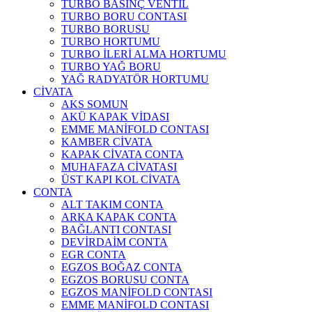
TURBO BASINÇ VENTİL
TURBO BORU CONTASI
TURBO BORUSU
TURBO HORTUMU
TURBO İLERİ ALMA HORTUMU
TURBO YAĞ BORU
YAĞ RADYATÖR HORTUMU
CİVATA
AKS SOMUN
AKÜ KAPAK VİDASI
EMME MANİFOLD CONTASI
KAMBER CİVATA
KAPAK CİVATA CONTA
MUHAFAZA CİVATASI
ÜST KAPI KOL CİVATA
CONTA
ALT TAKIM CONTA
ARKA KAPAK CONTA
BAĞLANTI CONTASI
DEVİRDAİM CONTA
EGR CONTA
EGZOS BOĞAZ CONTA
EGZOS BORUSU CONTA
EGZOS MANİFOLD CONTASI
EMME MANİFOLD CONTASI