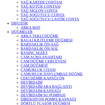
YAĞ KARTER CONTASI
YAĞ KÜTÜK CONTASI
YAĞ SİGLON CONTA
YAĞ SOĞUTUCU CONTA
YAĞ SOĞUTUCU LASTİK CONTA
DİFÜZÖR
ARKA MAT
DÜĞMELER
ARKA TEKLİ DÜĞME
BAGAJ KİLİTLEME DÜĞMESİ
BARDAKLIK ÖN-SAĞ
BARDAKLIK ÖN-SOL
BASINÇ SEZİCİ
CAM AÇMA ANAHTARI
CAM DÜĞME ÇERÇEVESİ
CAM DÜĞMESİ
ÇAMURLUK ÇITASI
ÇAMURLUK DAVLUMBAZ DÜĞME
ÇEKİ DEMİR KAPAĞI ÖN
DEVİRDAİM
DEVİRDAİM ARA BAĞLANTI
DEVİRDAİM KASNAĞI
DEVİRDAİM SU POMPASI
DİREKSİYON POMPA KASNAĞI
DÖRTLÜ FLAŞÖR DÜĞMESİ