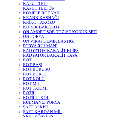
KAPUT TELİ
KAPUT TELİ ÖN
KOMPLE ROT YAN
KRANK KASNAĞI
KRİKO TAKOZU
KÜREK BAKALİTİ
ÖN AMORTİSÖR TOZ VE KÖRÜK SETİ
ÖN PORYA
ÖN VİRAJ DEMİR LASTİĞİ
PORYA RULMANI
RADYATÖR BAKALİT KLİPS
RADYATÖR BAKALİT TAPA
ROT
ROT BAŞI
ROT BORUSU
ROT BURCU
ROT KOLU
ROT MİLİ
ROT TAKIMI
ROTİL
ROTİLLİ KOL
RULMANLI PORYA
ŞAFT ASKISI
ŞAFT KARDAN MİL
ŞAFT KÖSELESİ