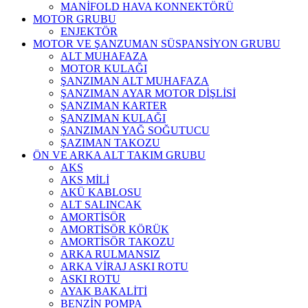
MANİFOLD HAVA KONNEKTÖRÜ
MOTOR GRUBU
ENJEKTÖR
MOTOR VE ŞANZUMAN SÜSPANSİYON GRUBU
ALT MUHAFAZA
MOTOR KULAĞI
ŞANZIMAN ALT MUHAFAZA
ŞANZIMAN AYAR MOTOR DİŞLİSİ
ŞANZIMAN KARTER
ŞANZIMAN KULAĞI
ŞANZIMAN YAĞ SOĞUTUCU
ŞAZIMAN TAKOZU
ÖN VE ARKA ALT TAKIM GRUBU
AKS
AKS MİLİ
AKÜ KABLOSU
ALT SALINCAK
AMORTİSÖR
AMORTİSÖR KÖRÜK
AMORTİSÖR TAKOZU
ARKA RULMANSIZ
ARKA VİRAJ ASKI ROTU
ASKI ROTU
AYAK BAKALİTİ
BENZİN POMPA