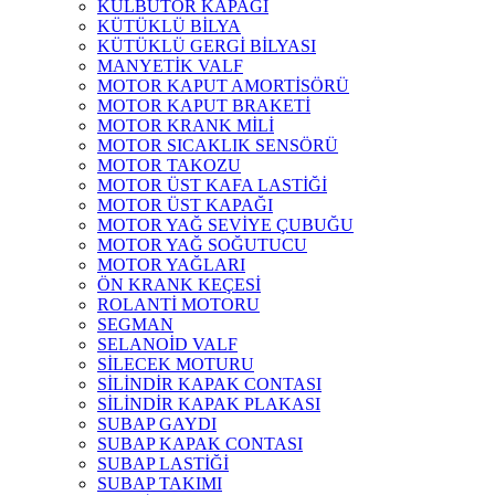
KÜLBÜTÖR KAPAĞI
KÜTÜKLÜ BİLYA
KÜTÜKLÜ GERGİ BİLYASI
MANYETİK VALF
MOTOR KAPUT AMORTİSÖRÜ
MOTOR KAPUT BRAKETİ
MOTOR KRANK MİLİ
MOTOR SICAKLIK SENSÖRÜ
MOTOR TAKOZU
MOTOR ÜST KAFA LASTİĞİ
MOTOR ÜST KAPAĞI
MOTOR YAĞ SEVİYE ÇUBUĞU
MOTOR YAĞ SOĞUTUCU
MOTOR YAĞLARI
ÖN KRANK KEÇESİ
ROLANTİ MOTORU
SEGMAN
SELANOİD VALF
SİLECEK MOTURU
SİLİNDİR KAPAK CONTASI
SİLİNDİR KAPAK PLAKASI
SUBAP GAYDI
SUBAP KAPAK CONTASI
SUBAP LASTİĞİ
SUBAP TAKIMI