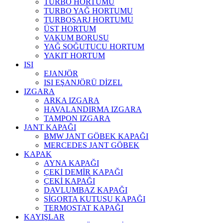
TURBO HORTUMU
TURBO YAĞ HORTUMU
TURBOŞARJ HORTUMU
ÜST HORTUM
VAKUM BORUSU
YAĞ SOĞUTUCU HORTUM
YAKIT HORTUM
ISI
EJANJÖR
ISI EŞANJÖRÜ DİZEL
IZGARA
ARKA IZGARA
HAVALANDIRMA IZGARA
TAMPON IZGARA
JANT KAPAĞI
BMW JANT GÖBEK KAPAĞI
MERCEDES JANT GÖBEK
KAPAK
AYNA KAPAĞI
ÇEKİ DEMİR KAPAĞI
ÇEKİ KAPAĞI
DAVLUMBAZ KAPAĞI
SİGORTA KUTUSU KAPAĞI
TERMOSTAT KAPAĞI
KAYIŞLAR