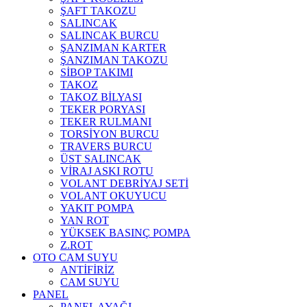
ŞAFT TAKOZU
SALINCAK
SALINCAK BURCU
ŞANZIMAN KARTER
ŞANZIMAN TAKOZU
SİBOP TAKIMI
TAKOZ
TAKOZ BİLYASI
TEKER PORYASI
TEKER RULMANI
TORSİYON BURCU
TRAVERS BURCU
ÜST SALINCAK
VİRAJ ASKI ROTU
VOLANT DEBRİYAJ SETİ
VOLANT OKUYUCU
YAKIT POMPA
YAN ROT
YÜKSEK BASINÇ POMPA
Z.ROT
OTO CAM SUYU
ANTİFİRİZ
CAM SUYU
PANEL
PANEL AYAĞI