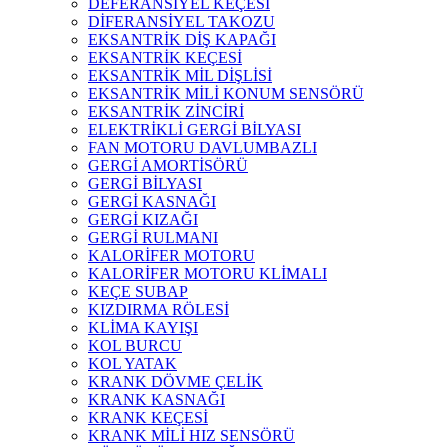
DEFERANSİYEL KEÇESİ
DİFERANSİYEL TAKOZU
EKSANTRİK DİŞ KAPAĞI
EKSANTRİK KEÇESİ
EKSANTRİK MİL DİŞLİSİ
EKSANTRİK MİLİ KONUM SENSÖRÜ
EKSANTRİK ZİNCİRİ
ELEKTRİKLİ GERGİ BİLYASI
FAN MOTORU DAVLUMBAZLI
GERGİ AMORTİSÖRÜ
GERGİ BİLYASI
GERGİ KASNAĞI
GERGİ KIZAĞI
GERGİ RULMANI
KALORİFER MOTORU
KALORİFER MOTORU KLİMALI
KEÇE SUBAP
KIZDIRMA RÖLESİ
KLİMA KAYIŞI
KOL BURCU
KOL YATAK
KRANK DÖVME ÇELİK
KRANK KASNAĞI
KRANK KEÇESİ
KRANK MİLİ HIZ SENSÖRÜ