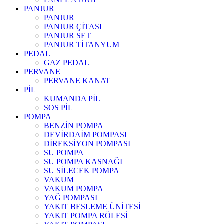
PANJUR
PANJUR
PANJUR ÇİTASI
PANJUR SET
PANJUR TİTANYUM
PEDAL
GAZ PEDAL
PERVANE
PERVANE KANAT
PİL
KUMANDA PİL
SOS PİL
POMPA
BENZİN POMPA
DEVİRDAİM POMPASI
DİREKSİYON POMPASI
SU POMPA
SU POMPA KASNAĞI
SU SİLECEK POMPA
VAKUM
VAKUM POMPA
YAĞ POMPASI
YAKIT BESLEME ÜNİTESİ
YAKIT POMPA RÖLESİ