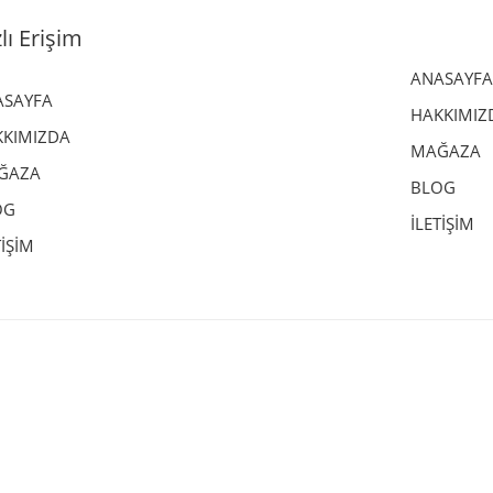
lı Erişim
ANASAYFA
ASAYFA
HAKKIMIZ
KIMIZDA
MAĞAZA
ĞAZA
BLOG
OG
İLETİŞİM
TİŞİM