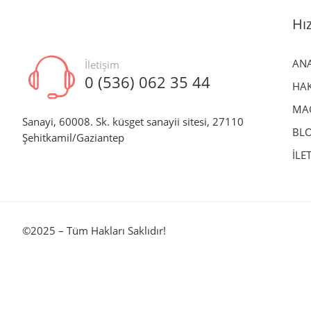
Hız
AN
İletişim
0 (536) 062 35 44
HAK
MA
Sanayi, 60008. Sk. küsget sanayii sitesi, 27110
BL
Şehitkamil/Gaziantep
İLE
©
2025
– Tüm Hakları Saklıdır!