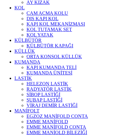
AY KIZAK
KOL
CAM AÇMA KOLU
DIŞ KAPI KOL
KAPI KOL MEKANİZMASI
KOL TUTAMAK SET
KOL YATAK
KÜLBÜTÖR
KÜLBÜTÖR KAPAĞI
KÜLLÜK
ORTA KONSOL KÜLLÜK
KUMANDA
KAPI KUMANDA TELİ
KUMANDA ÜNİTESİ
LASTİK
HELEZON LASTİK
RADYATÖR LASTİK
SİBOP LASTİĞİ
SUBAP LASTİĞİ
VİRAJ DEMİR LASTİĞİ
MANİFOLT
EGZOZ MANİFOLD CONTA
EMME MANİFOLD
EMME MANİFOLD CONTA
EMME MANİOLD BİLEZİĞİ