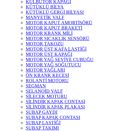
KÜLBÜTÖR KAPAĞI
KÜTÜKLÜ BİLYA
KÜTÜKLÜ GERGİ BİLYASI
MANYETİK VALF
MOTOR KAPUT AMORTİSÖRÜ
MOTOR KAPUT BRAKETİ
MOTOR KRANK MİLİ
MOTOR SICAKLIK SENSÖRÜ
MOTOR TAKOZU
MOTOR ÜST KAFA LASTİĞİ
MOTOR ÜST KAPAĞI
MOTOR YAĞ SEVİYE ÇUBUĞU
MOTOR YAĞ SOĞUTUCU
MOTOR YAĞLARI
ÖN KRANK KEÇESİ
ROLANTİ MOTORU
SEGMAN
SELANOİD VALF
SİLECEK MOTURU
SİLİNDİR KAPAK CONTASI
SİLİNDİR KAPAK PLAKASI
SUBAP GAYDI
SUBAP KAPAK CONTASI
SUBAP LASTİĞİ
SUBAP TAKIMI