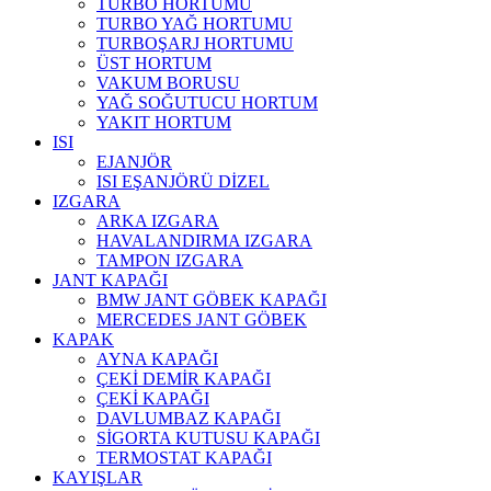
TURBO HORTUMU
TURBO YAĞ HORTUMU
TURBOŞARJ HORTUMU
ÜST HORTUM
VAKUM BORUSU
YAĞ SOĞUTUCU HORTUM
YAKIT HORTUM
ISI
EJANJÖR
ISI EŞANJÖRÜ DİZEL
IZGARA
ARKA IZGARA
HAVALANDIRMA IZGARA
TAMPON IZGARA
JANT KAPAĞI
BMW JANT GÖBEK KAPAĞI
MERCEDES JANT GÖBEK
KAPAK
AYNA KAPAĞI
ÇEKİ DEMİR KAPAĞI
ÇEKİ KAPAĞI
DAVLUMBAZ KAPAĞI
SİGORTA KUTUSU KAPAĞI
TERMOSTAT KAPAĞI
KAYIŞLAR