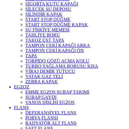
SİGORTA KUTU KAPAĞI
SİLECEK SU DEPOSU
SİLİNDİR KAPAK
START STOP DÜĞME
START STOP DÜĞME KAPAK
SU FİSKİYE MEMESİ
TAHLİYE BORU
TAKOZ ÜST TAPA
TAMPON ÇEKİ KAPAĞI ARKA
TAMPON ÇEKİ KAPAĞI ÖN
TAPA
TORPİDO GÖZÜ AÇMA KOLU
TURBO YAĞLAMA BORUSU KISA
VİRAJ DEMİR TUTUCU
YATAK GAZ TELİ
ZEBRA KAPAK
EGZOZ
EMME EGZOS SUBAP TAKIMI
SUBAP GAYDI
VANOS DİŞLİSİ EGZOS
FLANŞ
DEFERANSİYEL FLANŞ
PORYA FLANŞI
RADYATÖR ALT FLANŞ
ŞAFT FLANŞ