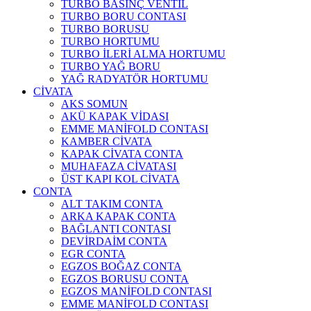
TURBO BASINÇ VENTİL
TURBO BORU CONTASI
TURBO BORUSU
TURBO HORTUMU
TURBO İLERİ ALMA HORTUMU
TURBO YAĞ BORU
YAĞ RADYATÖR HORTUMU
CİVATA
AKS SOMUN
AKÜ KAPAK VİDASI
EMME MANİFOLD CONTASI
KAMBER CİVATA
KAPAK CİVATA CONTA
MUHAFAZA CİVATASI
ÜST KAPI KOL CİVATA
CONTA
ALT TAKIM CONTA
ARKA KAPAK CONTA
BAĞLANTI CONTASI
DEVİRDAİM CONTA
EGR CONTA
EGZOS BOĞAZ CONTA
EGZOS BORUSU CONTA
EGZOS MANİFOLD CONTASI
EMME MANİFOLD CONTASI