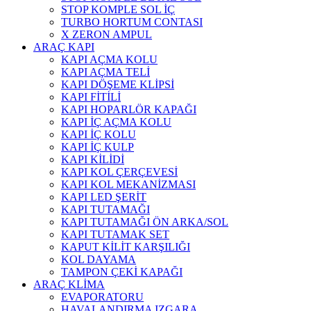
STOP KOMPLE SOL İÇ
TURBO HORTUM CONTASI
X ZERON AMPUL
ARAÇ KAPI
KAPI AÇMA KOLU
KAPI AÇMA TELİ
KAPI DÖŞEME KLİPSİ
KAPI FİTİLİ
KAPI HOPARLÖR KAPAĞI
KAPI İÇ AÇMA KOLU
KAPI İÇ KOLU
KAPI İÇ KULP
KAPI KİLİDİ
KAPI KOL ÇERÇEVESİ
KAPI KOL MEKANİZMASI
KAPI LED ŞERİT
KAPI TUTAMAĞI
KAPI TUTAMAĞI ÖN ARKA/SOL
KAPI TUTAMAK SET
KAPUT KİLİT KARŞILIĞI
KOL DAYAMA
TAMPON ÇEKİ KAPAĞI
ARAÇ KLİMA
EVAPORATORU
HAVALANDIRMA IZGARA