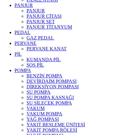
PANJUR
PANJUR
PANJUR ÇİTASI
PANJUR SET
PANJUR TİTANYUM
PEDAL
GAZ PEDAL
PERVANE
PERVANE KANAT
PİL
KUMANDA PİL
SOS PİL
POMPA
BENZİN POMPA
DEVİRDAİM POMPASI
DİREKSİYON POMPASI
SU POMPA
SU POMPA KASNAĞI
SU SİLECEK POMPA
VAKUM
VAKUM POMPA
YAĞ POMPASI
YAKIT BESLEME ÜNİTESİ
YAKIT POMPA RÖLESİ