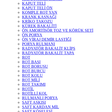
KAPUT TELİ
KAPUT TELİ ÖN
KOMPLE ROT YAN
KRANK KASNAĞI
KRİKO TAKOZU
KÜREK BAKALİTİ
ÖN AMORTİSÖR TOZ VE KÖRÜK SETİ
ÖN PORYA
ÖN VİRAJ DEMİR LASTİĞİ
PORYA RULMANI
RADYATÖR BAKALİT KLİPS
RADYATÖR BAKALİT TAPA
ROT
ROT BAŞI
ROT BORUSU
ROT BURCU
ROT KOLU
ROT MİLİ
ROT TAKIMI
ROTİL
ROTİLLİ KOL
RULMANLI PORYA
ŞAFT ASKISI
ŞAFT KARDAN MİL
ŞAFT KÖSELESİ