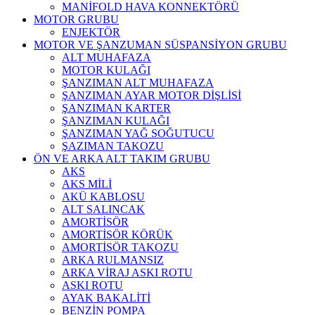
MANİFOLD HAVA KONNEKTÖRÜ
MOTOR GRUBU
ENJEKTÖR
MOTOR VE ŞANZUMAN SÜSPANSİYON GRUBU
ALT MUHAFAZA
MOTOR KULAĞI
ŞANZIMAN ALT MUHAFAZA
ŞANZIMAN AYAR MOTOR DİŞLİSİ
ŞANZIMAN KARTER
ŞANZIMAN KULAĞI
ŞANZIMAN YAĞ SOĞUTUCU
ŞAZIMAN TAKOZU
ÖN VE ARKA ALT TAKIM GRUBU
AKS
AKS MİLİ
AKÜ KABLOSU
ALT SALINCAK
AMORTİSÖR
AMORTİSÖR KÖRÜK
AMORTİSÖR TAKOZU
ARKA RULMANSIZ
ARKA VİRAJ ASKI ROTU
ASKI ROTU
AYAK BAKALİTİ
BENZİN POMPA