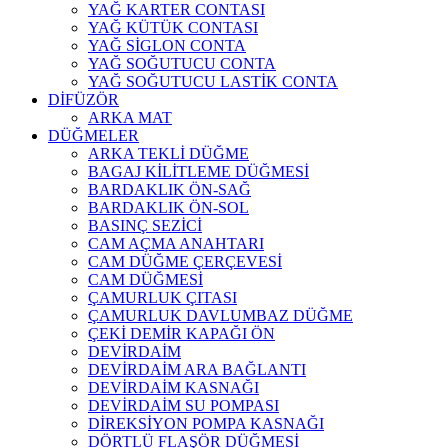
YAĞ KARTER CONTASI
YAĞ KÜTÜK CONTASI
YAĞ SİGLON CONTA
YAĞ SOĞUTUCU CONTA
YAĞ SOĞUTUCU LASTİK CONTA
DİFÜZÖR
ARKA MAT
DÜĞMELER
ARKA TEKLİ DÜĞME
BAGAJ KİLİTLEME DÜĞMESİ
BARDAKLIK ÖN-SAĞ
BARDAKLIK ÖN-SOL
BASINÇ SEZİCİ
CAM AÇMA ANAHTARI
CAM DÜĞME ÇERÇEVESİ
CAM DÜĞMESİ
ÇAMURLUK ÇITASI
ÇAMURLUK DAVLUMBAZ DÜĞME
ÇEKİ DEMİR KAPAĞI ÖN
DEVİRDAİM
DEVİRDAİM ARA BAĞLANTI
DEVİRDAİM KASNAĞI
DEVİRDAİM SU POMPASI
DİREKSİYON POMPA KASNAĞI
DÖRTLÜ FLAŞÖR DÜĞMESİ