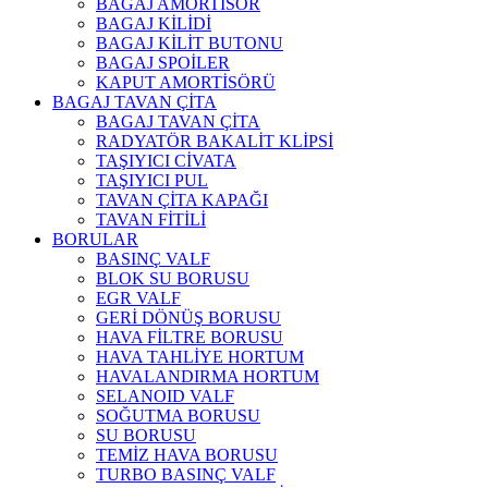
BAGAJ AMORTİSÖR
BAGAJ KİLİDİ
BAGAJ KİLİT BUTONU
BAGAJ SPOİLER
KAPUT AMORTİSÖRÜ
BAGAJ TAVAN ÇİTA
BAGAJ TAVAN ÇİTA
RADYATÖR BAKALİT KLİPSİ
TAŞIYICI CİVATA
TAŞIYICI PUL
TAVAN ÇİTA KAPAĞI
TAVAN FİTİLİ
BORULAR
BASINÇ VALF
BLOK SU BORUSU
EGR VALF
GERİ DÖNÜŞ BORUSU
HAVA FİLTRE BORUSU
HAVA TAHLİYE HORTUM
HAVALANDIRMA HORTUM
SELANOID VALF
SOĞUTMA BORUSU
SU BORUSU
TEMİZ HAVA BORUSU
TURBO BASINÇ VALF