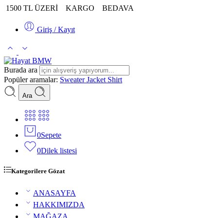
1500 TL ÜZERİ
KARGO
BEDAVA
Giriş / Kayıt
Burada ara
Popüler aramalar:
Sweater
Jacket
Shirt
Ara
0
Sepete
0
Dilek listesi
Kategorilere Gözat
ANASAYFA
HAKKIMIZDA
MAĞAZA