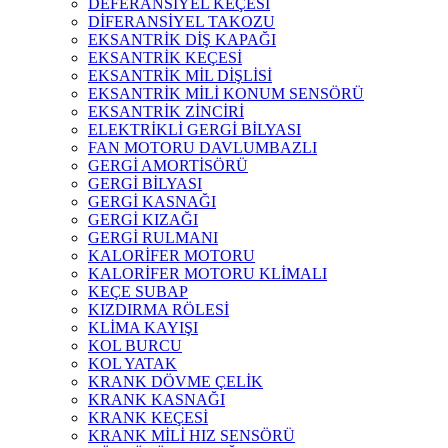
DEFERANSİYEL KEÇESİ
DİFERANSİYEL TAKOZU
EKSANTRİK DİŞ KAPAĞI
EKSANTRİK KEÇESİ
EKSANTRİK MİL DİŞLİSİ
EKSANTRİK MİLİ KONUM SENSÖRÜ
EKSANTRİK ZİNCİRİ
ELEKTRİKLİ GERGİ BİLYASI
FAN MOTORU DAVLUMBAZLI
GERGİ AMORTİSÖRÜ
GERGİ BİLYASI
GERGİ KASNAĞI
GERGİ KIZAĞI
GERGİ RULMANI
KALORİFER MOTORU
KALORİFER MOTORU KLİMALI
KEÇE SUBAP
KIZDIRMA RÖLESİ
KLİMA KAYIŞI
KOL BURCU
KOL YATAK
KRANK DÖVME ÇELİK
KRANK KASNAĞI
KRANK KEÇESİ
KRANK MİLİ HIZ SENSÖRÜ