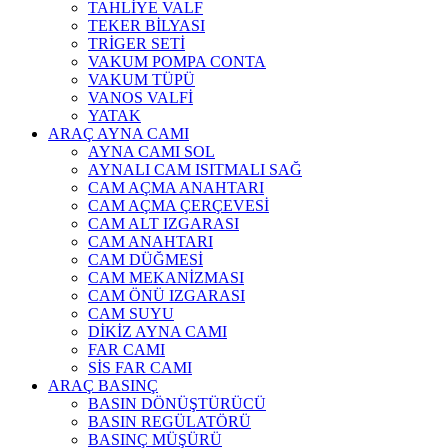
TAHLİYE VALF
TEKER BİLYASI
TRİGER SETİ
VAKUM POMPA CONTA
VAKUM TÜPÜ
VANOS VALFİ
YATAK
ARAÇ AYNA CAMI
AYNA CAMI SOL
AYNALI CAM ISITMALI SAĞ
CAM AÇMA ANAHTARI
CAM AÇMA ÇERÇEVESİ
CAM ALT IZGARASI
CAM ANAHTARI
CAM DÜĞMESİ
CAM MEKANİZMASI
CAM ÖNÜ IZGARASI
CAM SUYU
DİKİZ AYNA CAMI
FAR CAMI
SİS FAR CAMI
ARAÇ BASINÇ
BASIN DÖNÜŞTÜRÜCÜ
BASIN REGÜLATÖRÜ
BASINÇ MÜŞÜRÜ