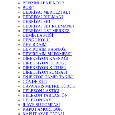
BENZİNLİ ENJEKTÖR
BURÇ
DEBRİYAJ MERKEZİ ALT
DEBRİYAJ RULMANI
DEBRİYAJ SET
DEBRİYAJ SET RULMANLI
DEBRİYAJ ÜST MERKEZ
DEMİR LASTİĞİ
DENGE KOLU
DEVİRDAİM
DEVİRDAİM KASNAĞI
DEVİRDAİM SU POMPASI
DİREKSİYON KASNAĞI
DİREKSİYON KÖRÜĞÜ
DİREKSİYON KUTUSU
DİREKSİYON POMPASI
ENJEKTÖR TAMİR TAKIMI
GÖVDE KİTİ
HAVA AKIŞ METRE KÖRÜK
HELEZON LASTİĞİ
HELEZON TABLASI ÖN
HELEZON YAYI
İLAVE SU POMPASI
KAPUT AMORTİSÖR
KAPUT AYAR TAPASI