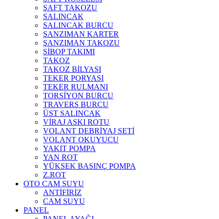
ŞAFT TAKOZU
SALINCAK
SALINCAK BURCU
ŞANZIMAN KARTER
ŞANZIMAN TAKOZU
SİBOP TAKIMI
TAKOZ
TAKOZ BİLYASI
TEKER PORYASI
TEKER RULMANI
TORSİYON BURCU
TRAVERS BURCU
ÜST SALINCAK
VİRAJ ASKI ROTU
VOLANT DEBRİYAJ SETİ
VOLANT OKUYUCU
YAKIT POMPA
YAN ROT
YÜKSEK BASINÇ POMPA
Z.ROT
OTO CAM SUYU
ANTİFİRİZ
CAM SUYU
PANEL
PANEL AYAĞI