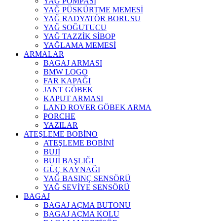
YAĞ POMPASI
YAĞ PÜSKÜRTME MEMESİ
YAĞ RADYATÖR BORUSU
YAĞ SOĞUTUCU
YAĞ TAZZİK SİBOP
YAĞLAMA MEMESİ
ARMALAR
BAGAJ ARMASI
BMW LOGO
FAR KAPAĞI
JANT GÖBEK
KAPUT ARMASI
LAND ROVER GÖBEK ARMA
PORCHE
YAZILAR
ATEŞLEME BOBİNO
ATEŞLEME BOBİNİ
BUJİ
BUJİ BAŞLIĞI
GÜÇ KAYNAĞI
YAĞ BASINÇ SENSÖRÜ
YAĞ SEVİYE SENSÖRÜ
BAGAJ
BAGAJ AÇMA BUTONU
BAGAJ AÇMA KOLU