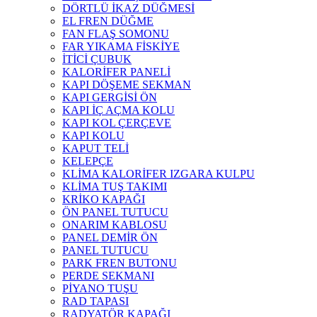
DÖRTLÜ İKAZ DÜĞMESİ
EL FREN DÜĞME
FAN FLAŞ SOMONU
FAR YIKAMA FİSKİYE
İTİCİ ÇUBUK
KALORİFER PANELİ
KAPI DÖŞEME SEKMAN
KAPI GERGİSİ ÖN
KAPI İÇ AÇMA KOLU
KAPI KOL ÇERÇEVE
KAPI KOLU
KAPUT TELİ
KELEPÇE
KLİMA KALORİFER IZGARA KULPU
KLİMA TUŞ TAKIMI
KRİKO KAPAĞI
ÖN PANEL TUTUCU
ONARIM KABLOSU
PANEL DEMİR ÖN
PANEL TUTUCU
PARK FREN BUTONU
PERDE SEKMANI
PİYANO TUŞU
RAD TAPASI
RADYATÖR KAPAĞI