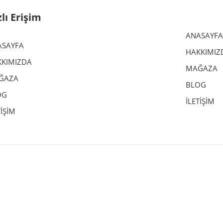
zlı Erişim
ANASAYFA
ASAYFA
HAKKIMIZ
KIMIZDA
MAĞAZA
ĞAZA
BLOG
OG
İLETİŞİM
TİŞİM