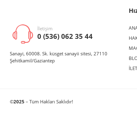
Hı
AN
İletişim
0 (536) 062 35 44
HAK
MA
Sanayi, 60008. Sk. küsget sanayii sitesi, 27110
BL
Şehitkamil/Gaziantep
İLE
©
2025
– Tüm Hakları Saklıdır!