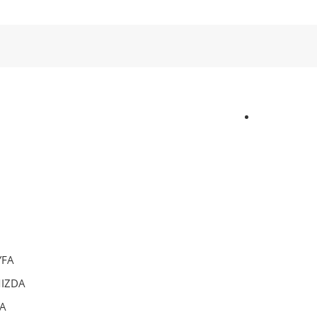
YFA
IZDA
A