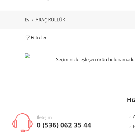
Ev
ARAÇ KÜLLÜK
Filtreler
Seçiminizle eşleşen ürün bulunamadı.
Hı
İletişim
0 (536) 062 35 44