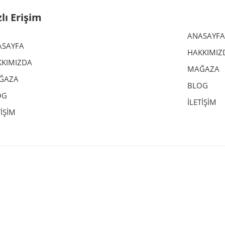
zlı Erişim
ANASAYFA
ASAYFA
HAKKIMIZ
KIMIZDA
MAĞAZA
ĞAZA
BLOG
OG
İLETİŞİM
TİŞİM