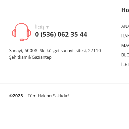
Hı
AN
İletişim
0 (536) 062 35 44
HAK
MA
Sanayi, 60008. Sk. küsget sanayii sitesi, 27110
BL
Şehitkamil/Gaziantep
İLE
©
2025
– Tüm Hakları Saklıdır!