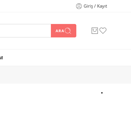
Giriş / Kayıt
ARA
İM