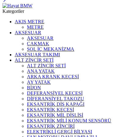
Kategoriler
AKIŞ METRE
METRE
AKSESUAR
AKSESUAR
ÇAKMAK
SOL İÇ MEKANİZMA
AKSESUAR TAKIMI
ALT ZİNCİR SETİ
ALT ZİNCİR SETİ
ANA YATAK
ARKA KRANK KEÇESİ
AY YATAK
BİJON
DEFERANSİYEL KEÇESİ
DİFERANSİYEL TAKOZU
EKSANTRİK DİŞ KAPAĞI
EKSANTRİK KEÇESİ
EKSANTRİK MİL DİŞLİSİ
EKSANTRİK MİLİ KONUM SENSÖRÜ
EKSANTRİK ZİNCİRİ
ELEKTRİKLİ GERGİ BİLYASI