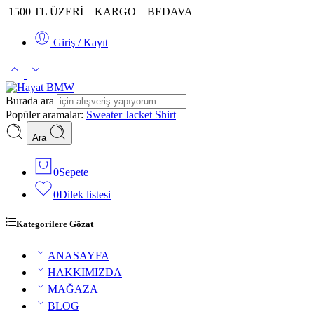
1500 TL ÜZERİ
KARGO
BEDAVA
Giriş / Kayıt
Burada ara
Popüler aramalar:
Sweater
Jacket
Shirt
Ara
0
Sepete
0
Dilek listesi
Kategorilere Gözat
ANASAYFA
HAKKIMIZDA
MAĞAZA
BLOG