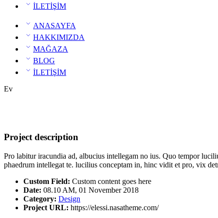
İLETİŞİM
ANASAYFA
HAKKIMIZDA
MAĞAZA
BLOG
İLETİŞİM
Ev
Project description
Pro labitur iracundia ad, albucius intellegam no ius. Quo tempor lucil
phaedrum intellegat te. lucilius conceptam in, hinc vidit et pro, vix 
Custom Field:
Custom content goes here
Date:
08.10 AM, 01 November 2018
Category:
Design
Project URL:
https://elessi.nasatheme.com/