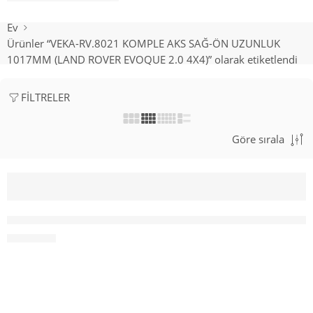
Ev
Ürünler “VEKA-RV.8021 KOMPLE AKS SAĞ-ÖN UZUNLUK
1017MM (LAND ROVER EVOQUE 2.0 4X4)” olarak etiketlendi
FILTRELER
Göre sırala
HEPSI SATILDI
VEKA-RV.8021 KOMPLE AKS SAĞ-ÖN UZUNLUK 1017MM (LAND
₺
4,500.00