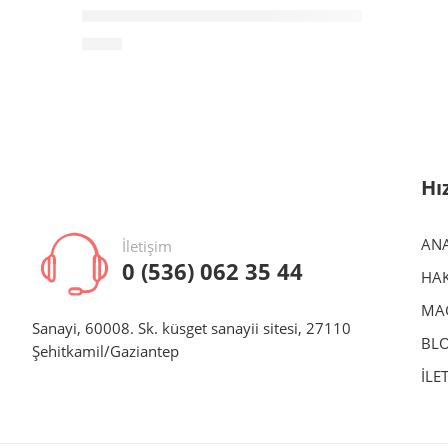
OEM-KAPI DÖŞEME BAND KLİPSİ BMW E34 E36
₺
5.00
Hı
AN
İletişim
0 (536) 062 35 44
HAK
MA
Sanayi, 60008. Sk. küsget sanayii sitesi, 27110
BL
Şehitkamil/Gaziantep
İLE