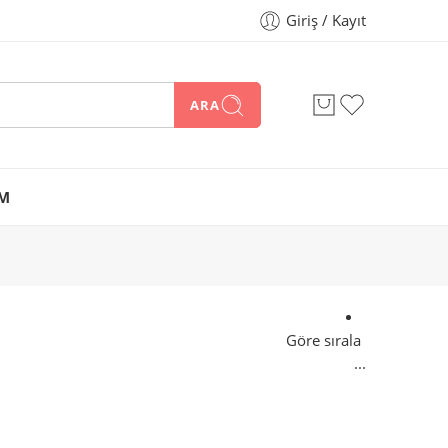
Giriş / Kayıt
ARA
İM
Göre sırala
...