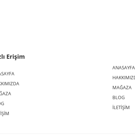
 E38 E39 X5 E53 E70 F15
zlı Erişim
ANASAYFA
ASAYFA
HAKKIMIZ
KIMIZDA
MAĞAZA
ĞAZA
BLOG
OG
İLETİŞİM
TİŞİM