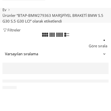
Ev
Ürünler “BTAP-BMW279363 MARŞPİYEL BRAKETİ BMW S.5
G30 S.5 G30 LCI” olarak etiketlendi
Filtreler
Göre sırala
BTAP-BMW279363 MARŞPİYEL BRAKETİ BMW S.5 G30 S.5 G3
₺
500.00